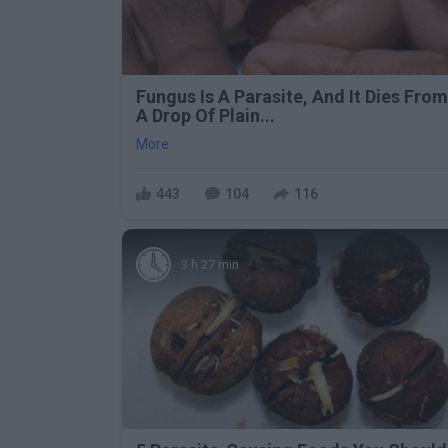
Fungus Is A Parasite, And It Dies From
A Drop Of Plain...
More
443
104
116
3 h 27 min