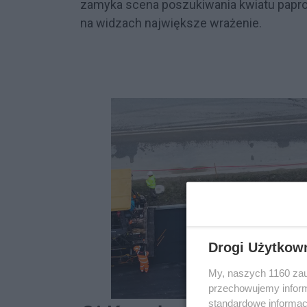
zamyka scena poszukiwania kwiatu paproci
na widzach największe wrażenie.
Drogi Użytkow
My, naszych 1160 zau
przechowujemy informa
standardowe informac