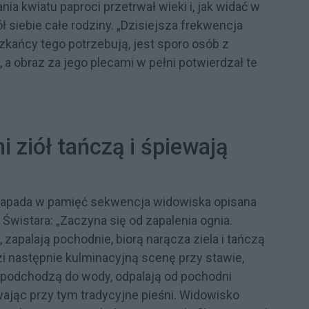
a kwiatu paproci przetrwał wieki i, jak widać w
ł siebie całe rodziny. „Dzisiejsza frekwencja
szkańcy tego potrzebują, jest sporo osób z
a obraz za jego plecami w pełni potwierdzał te
 ziół tańczą i śpiewają
zapada w pamięć sekwencja widowiska opisana
 Świstara: „Zaczyna się od zapalenia ognia.
zapalają pochodnie, biorą narącza ziela i tańczą
zi następnie kulminacyjną scenę przy stawie,
 podchodzą do wody, odpalają od pochodni
ewając przy tym tradycyjne pieśni. Widowisko