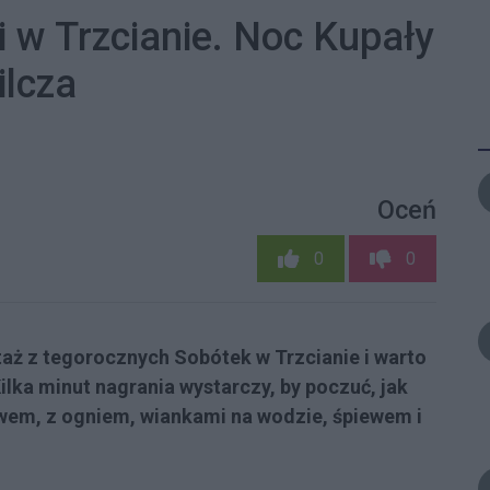
 w Trzcianie. Noc Kupały
ilcza
Oceń
0
0
aż z tegorocznych Sobótek w Trzcianie i warto
Kilka minut nagrania wystarczy, by poczuć, jak
wem, z ogniem, wiankami na wodzie, śpiewem i