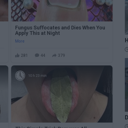
Fungus Suffocates and Dies When You
Apply This at Night
H
More
M
D
t
281
44
379
z
10 h 23 min
D
D