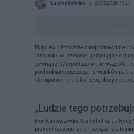
Łukasz Kotulak
28.06.2026 14:24
Ekipa Halo Rzeszów zarejestrowała wido
2026 roku w Trzcianie i przyciągnęło tł
zewnątrz. W reportażu widać wszystko: r
pochodniami, puszczanie wianków na staw,
akompaniamencie klarnetu, skrzypiec, ak
„Ludzie tego potrzebuj
Noc Kupały, zwana też Sobótką lub Nocą
przedchrześcijańskich, związane z letnim