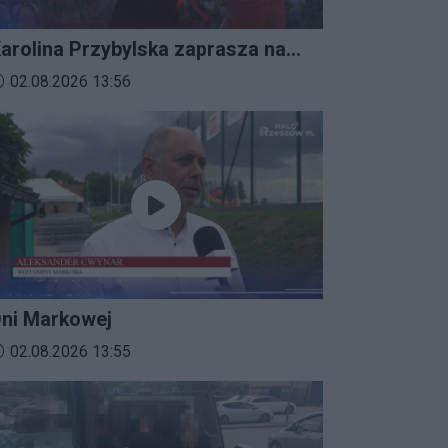
arolina Przybylska zaprasza na
mprezalia 2026
ata dodania materiału wideo:
02.08.2026 13:56
ni Markowej
ata dodania materiału wideo:
02.08.2026 13:55