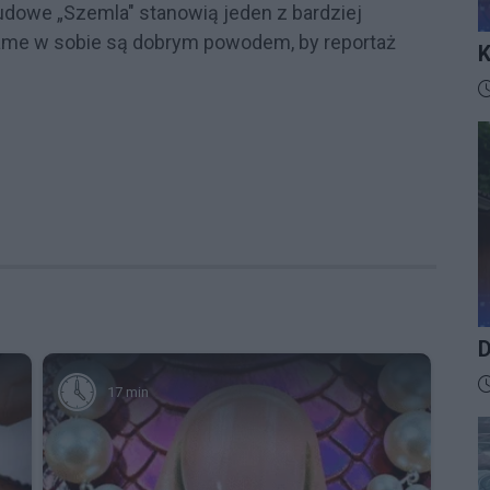
udowe „Szemla" stanowią jeden z bardziej
ame w sobie są dobrym powodem, by reportaż
K
I
D
D
D
17 min