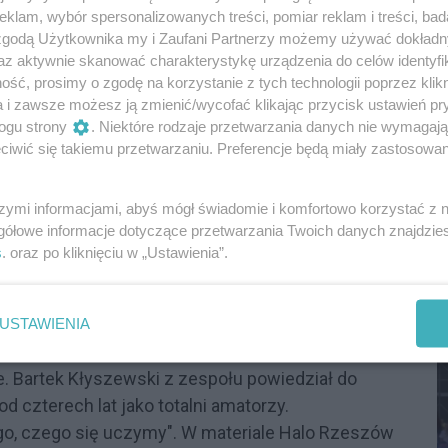
ntrabas
klam, wybór spersonalizowanych treści, pomiar reklam i treści, bad
 zgodą Użytkownika my i Zaufani Partnerzy możemy używać dokład
 czego często brakuje w relacjach z podobnych
az aktywnie skanować charakterystykę urządzenia do celów identyfi
oja scheda" pod kierunkiem Justyny Drozd-Ochał
ść, prosimy o zgodę na korzystanie z tych technologii poprzez klikn
a i zawsze możesz ją zmienić/wycofać klikając przycisk ustawień pr
Jakuba Pięty, wykonując tradycyjne pieśni
ogu strony
. Niektóre rodzaje przetwarzania danych nie wymagaj
owi, Sobótka i Dziewcze Płacze, z towarzyszeniem
iwić się takiemu przetwarzaniu. Preferencje będą miały zastosowania
asu" — opowiadała Drozd-Ochał przed kamerą. W
strumentów miesza się z trzaskiem ogniska i
szymi informacjami, abyś mógł świadomie i komfortowo korzystać z
 się odtworzyć ze słuchawkami przy uchu.
S
gółowe informacje dotyczące przetwarzania Twoich danych znajdzi
I
s
. oraz po kliknięciu w „Ustawienia”.
D
zyli taniec ludowy na żywo
USTAWIENIA
y „Szemel" z Gierzwałdu, który przyjechał do
e. Bartek Kłyszewski z zespołu powiedział do
 czterech lat jako totalni amatorzy.
go, czego się uczymy". W materiale Halo Rzeszów