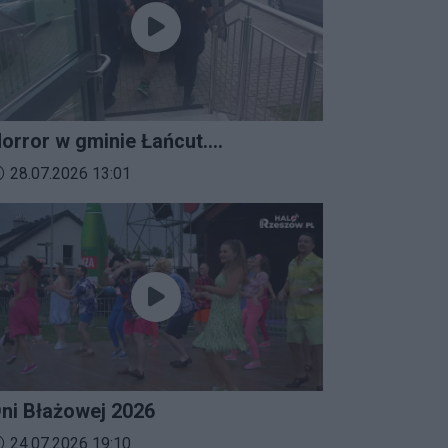
orror w gminie Łańcut.
ieszkaniec Rzeszowa
ata dodania materiału wideo:
28.07.2026 13:01
erroryzował rodzinę nożem i
aatakował policjantów!
ni Błażowej 2026
ata dodania materiału wideo:
24.07.2026 19:10