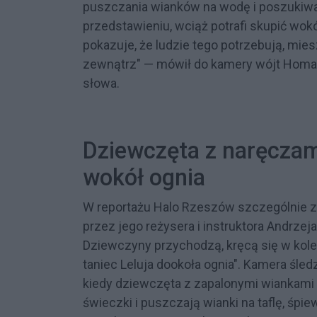
puszczania wianków na wodę i poszukiwani
przedstawieniu, wciąż potrafi skupić wokó
pokazuje, że ludzie tego potrzebują, mie
zewnątrz" — mówił do kamery wójt Homa, 
słowa.
Dziewczęta z naręczami
wokół ognia
W reportażu Halo Rzeszów szczególnie 
przez jego reżysera i instruktora Andrzeja
Dziewczyny przychodzą, kręcą się w kole, 
taniec Leluja dookoła ognia". Kamera śled
kiedy dziewczęta z zapalonymi wiankami
świeczki i puszczają wianki na taflę, śpi