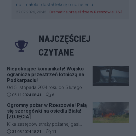
Treść komentarza:
no i małolat dostał lekcję o udzieleniu
pierwszeństwa
Data dodania komentarza:
Źródło komentarza:
27.07.2026, 20:45
Dramat na przejeździe w Rzeszowie. 16-latek na hulajnodze wjechał wprost pod szynobus
NAJCZĘŚCIEJ
CZYTANE
Niepokojące komunikaty! Wojsko
ogranicza przestrzeń lotniczą na
Podkarpaciu!
Od 5 listopada 2024 roku do 5 lutego
2025 roku w południowo-wschodniej
Data dodania artykułu:
Liczba komentarzy artykułu:
05.11.2024 08:41
6
części Polski (Podkarpacie)
Ogromny pożar w Rzeszowie! Palą
obowiązywać będą nowe, bardziej
się szeregówki na osiedlu Biała!
restrykcyjne zasady dotyczące ruchu
[ZDJĘCIA]
lotniczego. Decyzja ta została podjęta
Kilka zastępów straży pożarnej gasi
na wniosek Dowództwa Operacyjnego
duży pożar budynków mieszkalnych w
Data dodania artykułu:
Liczba komentarzy artykułu:
31.08.2024 18:21
11
Rodzajów Sił Zbrojnych i wprowadza