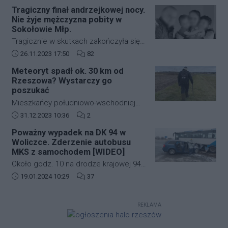
zabudowie szeregowej przy ulicy
strefę ograniczonej lotności EP R125.
Tragiczny finał andrzejkowej nocy.
kardynała Karola Wojtyły na
Nie żyje mężczyzna pobity w
rzeszowskim osiedlu Biała.
Sokołowie Młp.
Tragicznie w skutkach zakończyła się
andrzejkowa noc w Sokołowie Młp. W
Data dodania artykułu:
Liczba komentarzy artykułu:
26.11.2023 17:50
82
wyniku bójki życie stracił 43-letni
Meteoryt spadł ok. 30 km od
mężczyzna. Zmarł w drodze do
Rzeszowa? Wystarczy go
szpitala.
poszukać
Mieszkańcy południowo-wschodniej
Polski kilkanaście dni temu mogli
Data dodania artykułu:
Liczba komentarzy artykułu:
31.12.2023 10:36
2
zobaczyć jasny rozbłysk na niebie.
Poważny wypadek na DK 94 w
Świadkowie zdarzenia twierdzą, że
Woliczce. Zderzenie autobusu
najpierw usłyszeli głośny huk, a
MKS z samochodem [WIDEO]
następnie zobaczyli jasną kulę ognia,
Około godz. 10 na drodze krajowej 94
która przeleciała przez niebo.
w Woliczce w gminie Świlcza doszło
Data dodania artykułu:
Liczba komentarzy artykułu:
19.01.2024 10:29
37
do poważnego wypadku. Zderzyły się
autobus MKS oraz samochód
REKLAMA
osobowy.