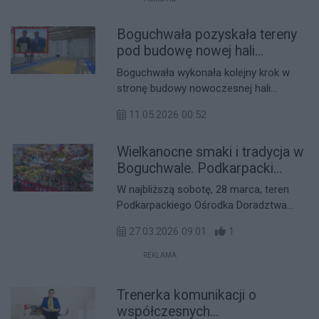
wydarzeniu będzie towarzyszyć hasło
rodzinnego grillowania.
Boguchwała pozyskała tereny
pod budowę nowej hali
sportowej
Boguchwała wykonała kolejny krok w
stronę budowy nowoczesnej hali
sportowej wraz z boiskami
11.05.2026 00:52
zewnętrznymi. Jej burmistrz Wiesław
Kąkol oraz poseł Adam Dziedzic
Wielkanocne smaki i tradycja w
poinformowali o pozyskaniu na potrzeby
tej inwestycji ponad 7 ha okolicznych
Boguchwale. Podkarpacki
działek.
Bazarek zaprasza po raz
W najbliższą sobotę, 28 marca, teren
kolejny
Podkarpackiego Ośrodka Doradztwa
Rolniczego w Boguchwała ponownie
27.03.2026 09:01
1
wypełni się lokalnymi smakami i
świąteczną atmosferą.
REKLAMA
Trenerka komunikacji o
współczesnych