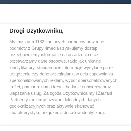
Drogi Użytkowniku,
My, naszych 1162 zaufanych partnerów oraz inne
podmioty z Grupy 4media uzyskujemy dostęp i
Wydawcą
halorzeszow.pl
jest:
przechowujemy informacje na urządzeniu oraz
STOWARZYSZENIE INICJATYW SPOŁECZNYCH PERSPEKTYWA
przetwarzamy dane osobowe, takie jak unikalne
identyfikatory, standardowe informacje wysyłane przez
Adres do korespondencji:
urządzenie czy dane przeglądania w celu zapewniania
ul. Piastów 3/20
35-077 Rzeszów
spersonalizowanych reklam, wybór spersonalizowanych
treści, pomiar reklam i treści, badanie odbiorców oraz
kontakt@halorzeszow.pl
ulepszanie usług. Za zgodą Użytkownika my i Zaufani
Partnerzy możemy używać dokładnych danych
geolokalizacyjnych oraz aktywnie skanować
Redakcja
Reklama
Kontakt
Patronat medialny
charakterystykę urządzenia do celów identyfikacji.
Regulamin portalu
Polityka prywatności
Ponieważ cenimy Twoją prywatność, prosimy o zgodę na
korzystanie z tych technologii poprzez kliknięcie