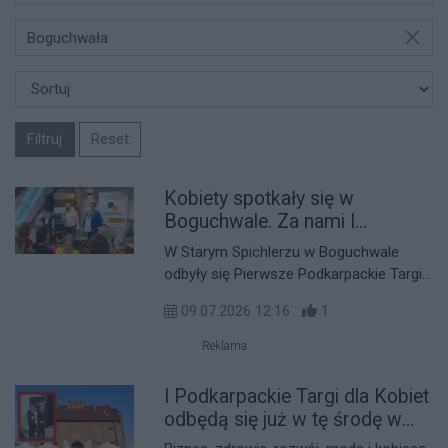
Boguchwała
Filtruj
Reset
Kobiety spotkały się w
Boguchwale. Za nami I
Podkarpackie Targi dla Kobiet
W Starym Spichlerzu w Boguchwale
odbyły się Pierwsze Podkarpackie Targi
dla Kobiet – wydarzenie, które miało być
09.07.2026 12:16
1
przestrzenią spotkań, wymiany
doświadczeń i rozmów o sprawach
Reklama
ważnych dla kobiet na różnych etapach
życia.
I Podkarpackie Targi dla Kobiet
odbędą się już w tę środę w
Boguchwale