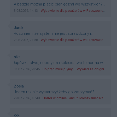
Treść komentarza:
A będzie można płacić pieniędzmi we wszystkich?
Bo banknoty emitowane przez Narodowy Bank
Data dodania komentarza:
Źródło komentarza:
3.08.2026, 14:13
Wybawienie dla pasażerów w Rzeszowie? W mieście ruszyły testy nowego rozwiązania
Polski, są prawnym środkiem płatniczym w Polsce, a
nie jakieś telefony, plastik czy inne bliki. Zakrawa na
dyskryminację.
Autor komentarza:
Jurek
Treść komentarza:
Rozumiem, że system nie jest sprawdzony i
przetestowany. Wybieram się z mim młodym do
Data dodania komentarza:
Źródło komentarza:
2.08.2026, 21:58
Wybawienie dla pasażerów w Rzeszowie? W mieście ruszyły testy nowego rozwiązania
szkoły, zobaczymy jak to ztm, gmina boguchwała i
inne zajęte w tej całej organizacji przejazdów dadzą
radę. Albo ogarną, jak to teraz młode ludzie mówią.
Autor komentarza:
nikt
Treść komentarza:
łapówkarstwo, nepotyzm i kolesiostwo to norma w
pge dystrybucja rzeszów, takie ***e jak wozowicz
Data dodania komentarza:
Źródło komentarza:
31.07.2026, 23:46
Bo prąd musi płynąć... Wywiad ze Zbigniewem Możdżeniem - Dyrektorem Generalnym Oddziału PGE Dystrybucja w Rzeszowie
czy rybarczyk lub kutyła cieleckiz dupo na głowie
nadal pracują bo to zagorzali pisowcy
Autor komentarza:
Zosia
Treść komentarza:
Jeden raz nie wystarczył żeby go zatrzymać?
Data dodania komentarza:
Źródło komentarza:
29.07.2026, 10:48
Horror w gminie Łańcut. Mieszkaniec Rzeszowa terroryzował rodzinę nożem i zaatakował policjantów! [VIDEO]
Autor komentarza:
kkk