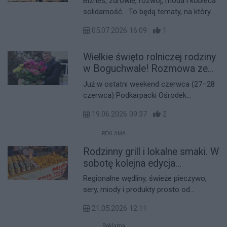
Biznes, zdrowie, rozwój, moda i kobieca
solidarność... To będą tematy, na których
skupią się uczestniczki Pierwszych
05.07.2026 16:09
1
Podkarpackich Targów dla Kobiet.
Wydarzenie odbędzie się w środę, 8
Wielkie święto rolniczej rodziny
lipca, w Starym Spichlerzu w
Boguchwale, a jego pomysłodawczynią
w Boguchwale! Rozmowa ze
jest podkarpacka coach i mentorka
Zbigniewem Micałem,
Już w ostatni weekend czerwca (27–28
Anna Marczak, która organizuje targi
dyrektorem PODR-u [WYWIAD]
czerwca) Podkarpacki Ośrodek
wspólnie z Boguchwalskim Forum
Doradztwa Rolniczego w Boguchwale
Rozwoju.
19.06.2026 09:37
2
zaprasza na Dni Otwartych Drzwi. W
programie znalazły się pokazy, konkursy,
REKLAMA
degustacje, warsztaty, wybory
Rodzinny grill i lokalne smaki. W
Gospodarza Roku Województwa
Podkarpackiego oraz XXVII Regionalna
sobotę kolejna edycja
Wystawa Zwierząt Hodowlanych. O tym,
Podkarpackiego Bazarku
Regionalne wędliny, świeże pieczywo,
co czeka na odwiedzających, opowiada
sery, miody i produkty prosto od
dyrektor PODR w Boguchwale Zbigniew
rolników. Już w najbliższą sobotę w
Micał.
21.05.2026 12:11
Boguchwale odbędzie się kolejna edycja
Podkarpackiego Bazarku. Tym razem
Reklama