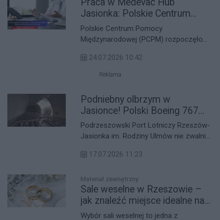
Praca w Medevac Hub
młodości.
Jasionka: Polskie Centrum
Pomocy Międzynarodowej
Polskie Centrum Pomocy
otworzyło rekrutację
Międzynarodowej (PCPM) rozpoczęło
rekrutację na kluczowe stanowisko w
24.07.2026 10:42
Medevac Hub Jasionka pod
Rzeszowem. Jedyna tego typu placówka
Reklama
tranzytowa w Europie poszukuje
Koordynatora Medycznego. Na
Podniebny olbrzym w
kandydatów czeka odpowiedzialne
Jasionce! Polski Boeing 767
zadanie, praca w międzynarodowym
wylądował na podkarpackim
Podrzeszowski Port Lotniczy Rzeszów-
środowisku oraz wynagrodzenie
lotnisku [ZDJĘCIA]
Jasionka im. Rodziny Ulmów nie zwalnia
sięgające 4400 euro brutto.
tempa w segmencie transportu
17.07.2026 11:23
towarowego. W środę, 15 lipca 2026
roku, na pasie startowym
rzeszowskiego lotniska zameldował się
Materiał zewnętrzny
Sale weselne w Rzeszowie –
niezwykły gość – potężny
jak znaleźć miejsce idealne na
transportowiec polskiego przewoźnika
przyjęcie?
SkyTaxi.
Wybór sali weselnej to jedna z