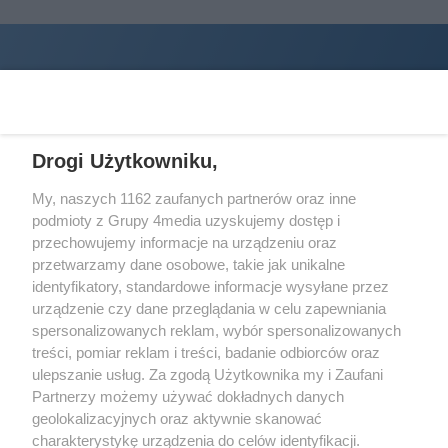
Drogi Użytkowniku,
My, naszych 1162 zaufanych partnerów oraz inne
podmioty z Grupy 4media uzyskujemy dostęp i
Wydawcą
halorzeszow.pl
jest:
przechowujemy informacje na urządzeniu oraz
STOWARZYSZENIE INICJATYW SPOŁECZNYCH PERSPEKTYWA
przetwarzamy dane osobowe, takie jak unikalne
identyfikatory, standardowe informacje wysyłane przez
Adres do korespondencji:
urządzenie czy dane przeglądania w celu zapewniania
ul. Piastów 3/20
35-077 Rzeszów
spersonalizowanych reklam, wybór spersonalizowanych
treści, pomiar reklam i treści, badanie odbiorców oraz
kontakt@halorzeszow.pl
ulepszanie usług. Za zgodą Użytkownika my i Zaufani
Partnerzy możemy używać dokładnych danych
geolokalizacyjnych oraz aktywnie skanować
Redakcja
Reklama
Kontakt
Patronat medialny
charakterystykę urządzenia do celów identyfikacji.