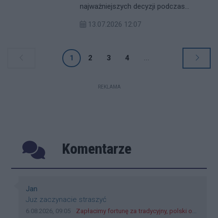
najważniejszych decyzji podczas
organizacji ślubu. To właśnie miejsce w
13.07.2026 12:07
dużej mierze wpływa na atmosferę
całego wydarzenia, komfort gości oraz
przebieg przyjęcia.
1
2
3
4
...
REKLAMA
Komentarze
Poprzednie
Następ
Autor komentarza:
Jan
Treść komentarza:
Juz zaczynacie straszyć
Data dodania komentarza:
Źródło komentarza:
6.08.2026, 09:05
Zapłacimy fortunę za tradycyjny, polski obiad?! Ceny ziemniaków w skupach skoczyły o 265 procent!