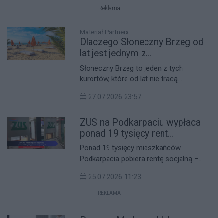
przypada na początek lub środek
Reklama
sierpnia, mogą spodziewać się
przelewów i przekazów pocztowych
Materiał Partnera
jeszcze przed harmonogramem.
Dlaczego Słoneczny Brzeg od
lat jest jednym z
najpopularniejszych kurortów w
Słoneczny Brzeg to jeden z tych
Bułgarii? Sprawdź
kurortów, które od lat nie tracą
popularności – i trudno się temu dziwić.
27.07.2026 23:57
Szeroka plaża, ciepłe Morze Czarne,
ogromna baza noclegowa i mnóstwo
ZUS na Podkarpaciu wypłaca
rozrywek sprawiają, że to miejsce
przyciąga zarówno rodziny, jak i osoby
ponad 19 tysięcy rent
szukające wakacyjnej zabawy. Plusem
socjalnych
Ponad 19 tysięcy mieszkańców
jest też krótki lot z Polski i stosunkowo
Podkarpacia pobiera rentę socjalną –
niskie ceny. Co czeka na Ciebie w
wynika z najnowszych danych Zakładu
Słonecznym Brzegu?
25.07.2026 11:23
Ubezpieczeń Społecznych na koniec
czerwca. To świadczenie kierowane do
REKLAMA
osób, które z przyczyn zdrowotnych nie
podjęły pracy zawodowej we wczesnej