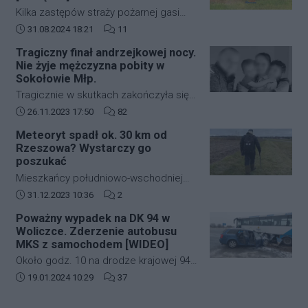
lotniczego. Decyzja ta została podjęta
Kilka zastępów straży pożarnej gasi
na wniosek Dowództwa Operacyjnego
duży pożar budynków mieszkalnych w
Data dodania artykułu:
Liczba komentarzy artykułu:
31.08.2024 18:21
11
Rodzajów Sił Zbrojnych i wprowadza
zabudowie szeregowej przy ulicy
strefę ograniczonej lotności EP R125.
Tragiczny finał andrzejkowej nocy.
kardynała Karola Wojtyły na
Nie żyje mężczyzna pobity w
rzeszowskim osiedlu Biała.
Sokołowie Młp.
Tragicznie w skutkach zakończyła się
andrzejkowa noc w Sokołowie Młp. W
Data dodania artykułu:
Liczba komentarzy artykułu:
26.11.2023 17:50
82
wyniku bójki życie stracił 43-letni
Meteoryt spadł ok. 30 km od
mężczyzna. Zmarł w drodze do
Rzeszowa? Wystarczy go
szpitala.
poszukać
Mieszkańcy południowo-wschodniej
Polski kilkanaście dni temu mogli
Data dodania artykułu:
Liczba komentarzy artykułu:
31.12.2023 10:36
2
zobaczyć jasny rozbłysk na niebie.
Poważny wypadek na DK 94 w
Świadkowie zdarzenia twierdzą, że
Woliczce. Zderzenie autobusu
najpierw usłyszeli głośny huk, a
MKS z samochodem [WIDEO]
następnie zobaczyli jasną kulę ognia,
Około godz. 10 na drodze krajowej 94
która przeleciała przez niebo.
w Woliczce w gminie Świlcza doszło
Data dodania artykułu:
Liczba komentarzy artykułu:
19.01.2024 10:29
37
do poważnego wypadku. Zderzyły się
autobus MKS oraz samochód