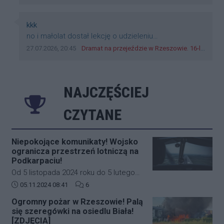
Autor komentarza:
kkk
Treść komentarza:
no i małolat dostał lekcję o udzieleniu
pierwszeństwa
Data dodania komentarza:
Źródło komentarza:
27.07.2026, 20:45
Dramat na przejeździe w Rzeszowie. 16-latek na hulajnodze wjechał wprost pod szynobus
NAJCZĘŚCIEJ
CZYTANE
Niepokojące komunikaty! Wojsko
ogranicza przestrzeń lotniczą na
Podkarpaciu!
Od 5 listopada 2024 roku do 5 lutego
2025 roku w południowo-wschodniej
Data dodania artykułu:
Liczba komentarzy artykułu:
05.11.2024 08:41
6
części Polski (Podkarpacie)
Ogromny pożar w Rzeszowie! Palą
obowiązywać będą nowe, bardziej
się szeregówki na osiedlu Biała!
restrykcyjne zasady dotyczące ruchu
[ZDJĘCIA]