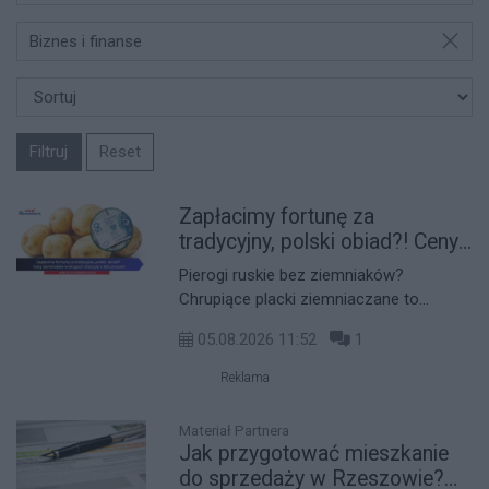
Biznes i finanse
Filtruj
Reset
Zapłacimy fortunę za
tradycyjny, polski obiad?! Ceny
ziemniaków w skupach
Pierogi ruskie bez ziemniaków?
skoczyły o 265 procent!
Chrupiące placki ziemniaczane to
absolutny klasyk na podkarpackich
05.08.2026 11:52
1
stołach, a uwielbiane przez wszystkich
frytki widzimy w menu niemal na każdym
Reklama
kroku. Król naszego jadłospisu znalazł
się jednak w wielkim niebezpieczeństwie.
Materiał Partnera
Wskutek gigantycznej suszy na
Jak przygotować mieszkanie
Podkarpaciu ceny ziemniaków w
do sprzedaży w Rzeszowie?