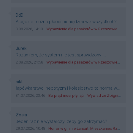
Autor komentarza:
DdD
Treść komentarza:
A będzie można płacić pieniędzmi we wszystkich?
Bo banknoty emitowane przez Narodowy Bank
Data dodania komentarza:
Źródło komentarza:
3.08.2026, 14:13
Wybawienie dla pasażerów w Rzeszowie? W mieście ruszyły testy nowego rozwiązania
Polski, są prawnym środkiem płatniczym w Polsce, a
nie jakieś telefony, plastik czy inne bliki. Zakrawa na
dyskryminację.
Autor komentarza:
Jurek
Treść komentarza:
Rozumiem, że system nie jest sprawdzony i
przetestowany. Wybieram się z mim młodym do
Data dodania komentarza:
Źródło komentarza:
2.08.2026, 21:58
Wybawienie dla pasażerów w Rzeszowie? W mieście ruszyły testy nowego rozwiązania
szkoły, zobaczymy jak to ztm, gmina boguchwała i
inne zajęte w tej całej organizacji przejazdów dadzą
radę. Albo ogarną, jak to teraz młode ludzie mówią.
Autor komentarza:
nikt
Treść komentarza:
łapówkarstwo, nepotyzm i kolesiostwo to norma w
pge dystrybucja rzeszów, takie ***e jak wozowicz
Data dodania komentarza:
Źródło komentarza:
31.07.2026, 23:46
Bo prąd musi płynąć... Wywiad ze Zbigniewem Możdżeniem - Dyrektorem Generalnym Oddziału PGE Dystrybucja w Rzeszowie
czy rybarczyk lub kutyła cieleckiz dupo na głowie
nadal pracują bo to zagorzali pisowcy
Autor komentarza:
Zosia
Treść komentarza:
Jeden raz nie wystarczył żeby go zatrzymać?
Data dodania komentarza:
Źródło komentarza:
29.07.2026, 10:48
Horror w gminie Łańcut. Mieszkaniec Rzeszowa terroryzował rodzinę nożem i zaatakował policjantów! [VIDEO]