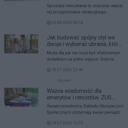
hurtowych skupach skoczyły niemal
Nie zapomnij o świadectwie
Sprzedaż mieszkania to znacznie więcej
trzykrotnie w ciągu zaledwie jednego
energetycznym
niż przygotowanie atrakcyjnego
miesiąca. Czy szykuje się paragonowy
ogłoszenia i wykonanie profesjonalnych
szok na rzeszowskich targowiskach?
05.08.2026 08:54
zdjęć. Coraz większe znaczenie mają
kwestie formalne, które potrafią wpłynąć
Jak budować spójny styl we
na tempo całej transakcji, a jednym z
dokumentów, o którym wielu właścicieli
dwoje i wybierać ubrania, które
przypomina sobie dopiero przed wizytą
działają na co dzień?
Moda dla par nie musi być efektownym
u notariusza, jest świadectwo
dodatkiem na jedno wyjście. Dobrze
charakterystyki energetycznej,
dobrane elementy garderoby mogą
wymagane dziś przy sprzedaży
30.07.2026 23:48
podkreślać więź, a jednocześnie
zdecydowanej większości mieszkań i
pozostać praktyczne, wygodne i
domów.
REKLAMA
uniwersalne. Właśnie dlatego coraz
Ważna wiadomość dla
więcej osób szuka rozwiązań, które
łączą estetykę z codziennym
emerytów i rencistów. ZUS
komfortem. Poniżej pokazujemy, jak
zmienił terminy wypłat
Świadczeniobiorcy Zakładu Ubezpieczeń
podejść do tego świadomie i bez
Społecznych otrzymają swoje pieniądze
przesady.
szybciej, niż przewiduje kalendarz.
28.07.2026 10:35
Osoby, których stały termin wypłaty