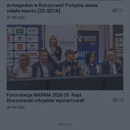
Armagedon w Rzeszowie! Potężna ulewa
Liczba zd
51
zalała miasto [ZDJĘCIA]
Data dodania galerii:
07.08.2026
Fotorelacja MARMA 2026 35. Rajd
Liczba zd
28
Rzeszowski oficjalnie wystartował!
Data dodania galerii:
06.08.2026
REKLAMA