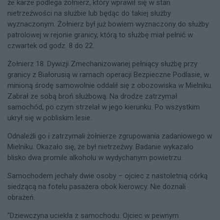
że karze podlega żołnierz, który wprawił się w stan
nietrzeźwości na służbie lub będąc do takiej służby
wyznaczonym. Żołnierz był już bowiem wyznaczony do służby
patrolowej w rejonie granicy, którą to służbę miał pełnić w
czwartek od godz. 8 do 22.
Żołnierz 18. Dywizji Zmechanizowanej pełniący służbę przy
granicy z Białorusią w ramach operacji Bezpieczne Podlasie, w
minioną środę samowolnie oddalił się z obozowiska w Mielniku.
Zabrał ze sobą broń służbową. Na drodze zatrzymał
samochód, po czym strzelał w jego kierunku. Po wszystkim
ukrył się w pobliskim lesie.
Odnaleźli go i zatrzymali żołnierze zgrupowania zadaniowego w
Mielniku. Okazało się, że był nietrzeźwy. Badanie wykazało
blisko dwa promile alkoholu w wydychanym powietrzu.
Samochodem jechały dwie osoby – ojciec z nastoletnią córką
siedzącą na fotelu pasażera obok kierowcy. Nie doznali
obrażeń.
"Dziewczyna uciekła z samochodu. Ojciec w pewnym