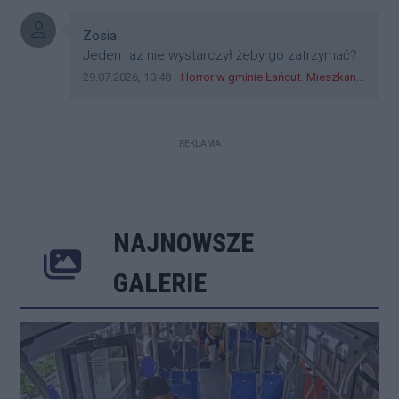
cieleckiz dupo na głowie nadal pracują bo to
zagorzali pisowcy
Autor komentarza:
Zosia
Treść komentarza:
Jeden raz nie wystarczył żeby go zatrzymać?
Data dodania komentarza:
Źródło komentarza:
29.07.2026, 10:48
Horror w gminie Łańcut. Mieszkaniec Rzeszowa terroryzował rodzinę nożem i zaatakował policjantów! [VIDEO]
REKLAMA
NAJNOWSZE
Poprzednie
Następne
Kliknij 
GALERIE