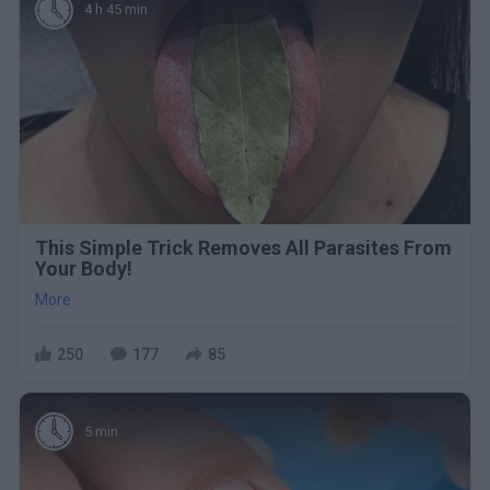
4 h 45 min
This Simple Trick Removes All Parasites From
Your Body!
More
250
177
85
5 min