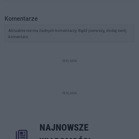
Komentarze
Aktualnie nie ma żadnych komentarzy. Bądź pierwszy, dodaj swój
komentarz.
REKLAMA
REKLAMA
NAJNOWSZE
Rozwiń
Poprzednie
Następne
Kliknij aby 
K