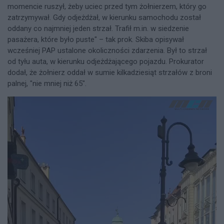
momencie ruszył, żeby uciec przed tym żołnierzem, który go
zatrzymywał. Gdy odjeżdżał, w kierunku samochodu został
oddany co najmniej jeden strzał. Trafił m.in. w siedzenie
pasażera, które było puste" – tak prok. Skiba opisywał
wcześniej PAP ustalone okoliczności zdarzenia. Był to strzał
od tyłu auta, w kierunku odjeżdżającego pojazdu. Prokurator
dodał, że żołnierz oddał w sumie kilkadziesiąt strzałów z broni
palnej, "nie mniej niż 65".