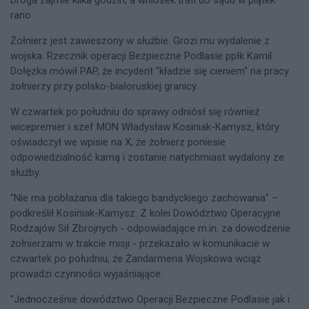
Droga zajmie kilka godzin, a wniosek trafi do sądu w piątek
rano.
Żołnierz jest zawieszony w służbie. Grozi mu wydalenie z
wojska. Rzecznik operacji Bezpieczne Podlasie ppłk Kamil
Dołęzka mówił PAP, że incydent "kładzie się cieniem" na pracy
żołnierzy przy polsko-białoruskiej granicy.
W czwartek po południu do sprawy odniósł się również
wicepremier i szef MON Władysław Kosiniak-Kamysz, który
oświadczył we wpisie na X, że żołnierz poniesie
odpowiedzialność karną i zostanie natychmiast wydalony ze
służby.
"Nie ma pobłażania dla takiego bandyckiego zachowania" –
podkreślił Kosiniak-Kamysz. Z kolei Dowództwo Operacyjne
Rodzajów Sił Zbrojnych - odpowiadające m.in. za dowodzenie
żołnierzami w trakcie misji - przekazało w komunikacie w
czwartek po południu, że Żandarmeria Wojskowa wciąż
prowadzi czynności wyjaśniające.
"Jednocześnie dowództwo Operacji Bezpieczne Podlasie jak i