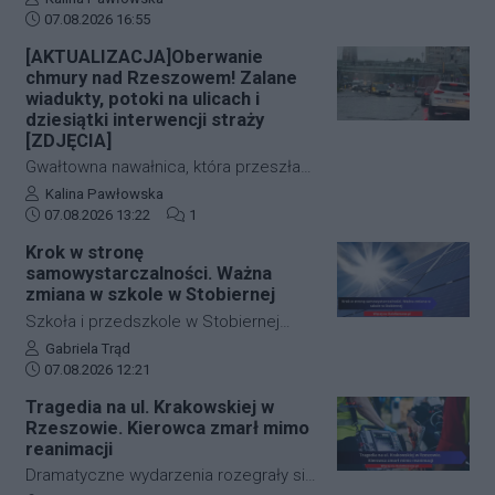
Data dodania artykułu:
o wartości około 1500 złotych. Do
07.08.2026 16:55
zdarzenia doszło w ścisłym centrum
[AKTUALIZACJA]Oberwanie
miasta – pod Urzędem
chmury nad Rzeszowem! Zalane
Marszałkowskim przy al. Cieplińskiego.
wiadukty, potoki na ulicach i
Złodziej ze skradzionym jednośladem
dziesiątki interwencji straży
[ZDJĘCIA]
wsiadł do autobusu MPK linii 28. Jego
wizerunek zarejestrowały kamery
Gwałtowna nawałnica, która przeszła
monitoringu, a policja apeluje o pomoc
nad Rzeszowem tuż po godzinie 12:00,
Autor artykułu:
Kalina Pawłowska
w identyfikacji mężczyzny.
Data dodania artykułu:
Liczba komentarzy artykułu:
w kilka minut sparaliżowała ruch w
07.08.2026 13:22
1
stolicy Podkarpacia. Przeistoczone w
Krok w stronę
rwące potoki ulice, zalane wiadukty i
samowystarczalności. Ważna
wybijające studzienki kanalizacyjne
zmiana w szkole w Stobiernej
odcięły od świata kluczowe arterie.
Szkoła i przedszkole w Stobiernej
Podkarpaccy strażacy wyjeżdżali do
przejdą technologiczną transformację,
Autor artykułu:
Gabriela Trąd
akcji już blisko 70 razy! Mamy dla Was
Data dodania artykułu:
która znacząco wpłynie na budżet
07.08.2026 12:21
zdjęcia z zalanych punktów miasta.
placówki oraz środowisko. Gmina
Tragedia na ul. Krakowskiej w
Trzebownisko oficjalnie
Rzeszowie. Kierowca zmarł mimo
przypieczętowała umowę z wykonawcą
reanimacji
na realizację nowoczesnego systemu
Dramatyczne wydarzenia rozegrały się
zasilania. Dzięki nowej inwestycji