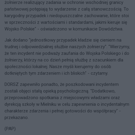
żołnierze realizujący zadania w ochronie wschodniej granicy
państwowej potępiają to wydarzenie z całą stanowczością. To
karygodny przypadek i niedopuszczalne zachowanie, które stoi
w sprzeczności z wartościami i standardami, jakimi kieruje się
Wojsko Polskie" - oświadczono w komunikacie Dowództwa.
Jak dodano "jednostkowy przypadek kładzie się cieniem na
trudnej i odpowiedzialnej służbie naszych żołnierzy". "Wierzymy,
że ten incydent nie podważy zaufania do Wojska Polskiego i do
żołnierzy, którzy na co dzień pełnią służbę z szacunkiem dla
społeczności lokalnej. Nasze myśli kierujemy do osób
dotkniętych tym zdarzeniem i ich bliskich" - czytamy.
DORSZ zapewniło ponadto, że poszkodowani incydentem
zostali objęci stałą opieką psychologiczną. "Dodatkowo,
przeprowadzono spotkania z miejscowymi władzami oraz
dyrekcją szkoły w Mielniku w celu zapewnienia o incydentalnym
charakterze zdarzenia i pełnej gotowości do współpracy" -
przekazano.
(PAP)