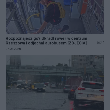
Rozpoznajesz go? Ukradł rower w centrum
Liczba z
4
Rzeszowa i odjechał autobusem [ZDJĘCIA]
Data dodania galerii:
07.08.2026