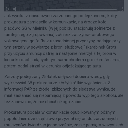
Jak wynika z opisu czynu zarzucanego podejrzanemu, który
prokuratura zamieściła w komunikacie, na drodze koło
placówki SG w Mielniku (w jej pobliżu stacjonują żołnierze z
tamtejszego zgrupowania) żołnierz zatrzymał osobowego
volkswagena golfa "bez uzasadnionej przyczyny, oddając przy
tym strzały w powietrze z broni służbowej" (karabinek Grot)
przy użyciu amunicji ostrej, a następnie mierzył z tej broni w
kierunku osób jadących tym samochodem i groził im śmiercią;
potem oddał strzał w kierunku odjeżdżającego auta.
Zarzuty podejrzany 25-latek usłyszał dopiero wtedy, gdy
wytrzeźwiał. W prokuraturze złożył krótkie wyjaśnienia. Z
informacji PAP ze źródeł zbliżonych do śledztwa wynika, że
miał zasłaniać się niepamięcią z powodu wypitego alkoholu, ale
też zapewniać, że nie chciał nikogo zabić.
Prokuratura podała w komunikacie opublikowanym późnym
popołudniem, że częściowo przyznał się on do zarzucanych
mu czynów, twierdząc jednocześnie, że nie pamięta wszystkich