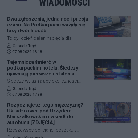
WIADOMOŚCI
Dwa zgłoszenia, jedna noc i presja
czasu. Na Podkarpaciu ważyły się
losy dwóch osób
To był dzień pełen napięcia dla
funkcjonariuszy z powiatu niżańskiego.
Autor artykułu:
Gabriela Trąd
Data dodania artykułu:
W ciągu zaledwie kilkunastu godzin
07.08.2026 18:18
służby ratunkowe musiały
Tajemnicza śmierć w
przeprowadzić dwie niezależne,
podkarpackim hotelu. Śledczy
intensywne akcje poszukiwawcze. W
ujawniają pierwsze ustalenia
obu przypadkach chodziło o ludzkie
Śledczy wyjaśniający okoliczności
życie, a kluczową rolę odegrał czas.
tragicznego zdarzenia na terenie
Autor artykułu:
Gabriela Trąd
Dzięki błyskawicznej mobilizacji policji,
Data dodania artykułu:
jednego z sanockich hoteli dysponują
07.08.2026 17:38
strażaków oraz wykorzystaniu
już pierwszymi wnioskami medyków
Rozpoznajesz tego mężczyznę?
nowoczesnej technologii, obie historie
sądowych. Z przeprowadzonej sekcji
Ukradł rower pod Urzędem
zakończyły się szczęśliwie.
zwłok 37-letniego mężczyzny wynika,
Marszałkowskim i wsiadł do
że na tym etapie postępowania nic nie
autobusu [ZDJĘCIA]
wskazuje na udział osób trzecich.
Rzeszowscy policjanci poszukują
sprawcy kradzieży roweru marki Kross
Autor artykułu:
Kalina Pawłowska