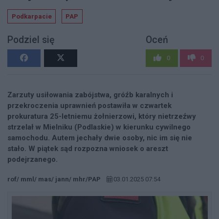
Podkarpacie
PAP
Podziel się
Oceń
0
0
Zarzuty usiłowania zabójstwa, gróźb karalnych i
przekroczenia uprawnień postawiła w czwartek
prokuratura 25-letniemu żołnierzowi, który nietrzeźwy
strzelał w Mielniku (Podlaskie) w kierunku cywilnego
samochodu. Autem jechały dwie osoby, nic im się nie
stało. W piątek sąd rozpozna wniosek o areszt
podejrzanego.
rof/ mml/ mas/ jann/ mhr/PAP
03.01.2025 07:54