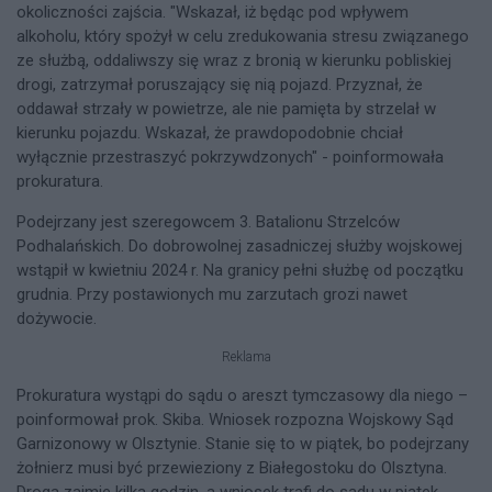
okoliczności zajścia. "Wskazał, iż będąc pod wpływem
alkoholu, który spożył w celu zredukowania stresu związanego
ze służbą, oddaliwszy się wraz z bronią w kierunku pobliskiej
drogi, zatrzymał poruszający się nią pojazd. Przyznał, że
oddawał strzały w powietrze, ale nie pamięta by strzelał w
kierunku pojazdu. Wskazał, że prawdopodobnie chciał
wyłącznie przestraszyć pokrzywdzonych" - poinformowała
prokuratura.
Podejrzany jest szeregowcem 3. Batalionu Strzelców
Podhalańskich. Do dobrowolnej zasadniczej służby wojskowej
wstąpił w kwietniu 2024 r. Na granicy pełni służbę od początku
grudnia. Przy postawionych mu zarzutach grozi nawet
dożywocie.
Reklama
Prokuratura wystąpi do sądu o areszt tymczasowy dla niego –
poinformował prok. Skiba. Wniosek rozpozna Wojskowy Sąd
Garnizonowy w Olsztynie. Stanie się to w piątek, bo podejrzany
żołnierz musi być przewieziony z Białegostoku do Olsztyna.