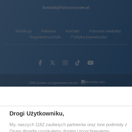
kontakt@halorzeszow.pl
Redakcja
Reklama
Kontakt
Patronat medialny
Regulamin portalu
Polityka prywatności
Facebook.com
X.com
Instagram.com
Tiktok.com
Youtube.com
CMS portalu
przygotowany przez
Loaded
:
Unmute
62.85%
Drogi Użytkowniku,
My, naszych 1162 zaufanych partnerów oraz inne podmioty z
Grupy 4media uzyskujemy dostęp i przechowujemy