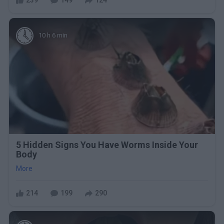
239
149
124
10 h 6 min
5 Hidden Signs You Have Worms Inside Your
Body
More
214
199
290