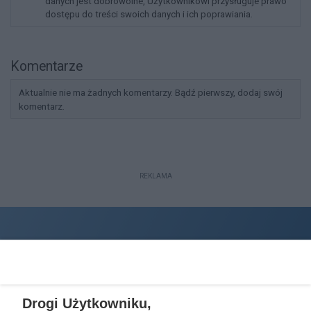
danych jest dobrowolne, Użytkownikowi przysługuje prawo
dostępu do treści swoich danych i ich poprawiania.
Komentarze
Aktualnie nie ma żadnych komentarzy. Bądź pierwszy, dodaj swój
komentarz.
REKLAMA
Drogi Użytkowniku,