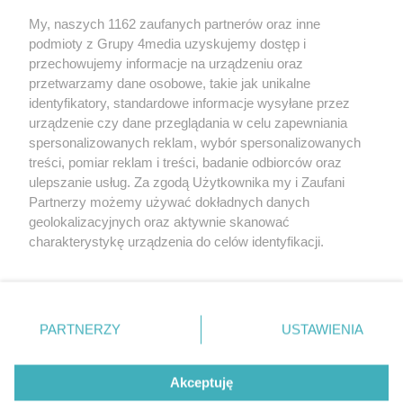
My, naszych 1162 zaufanych partnerów oraz inne
podmioty z Grupy 4media uzyskujemy dostęp i
Wydawcą
halorzeszow.pl
jest:
przechowujemy informacje na urządzeniu oraz
STOWARZYSZENIE INICJATYW SPOŁECZNYCH PERSPEKTYWA
przetwarzamy dane osobowe, takie jak unikalne
identyfikatory, standardowe informacje wysyłane przez
Adres do korespondencji:
urządzenie czy dane przeglądania w celu zapewniania
ul. Piastów 3/20
35-077 Rzeszów
spersonalizowanych reklam, wybór spersonalizowanych
treści, pomiar reklam i treści, badanie odbiorców oraz
kontakt@halorzeszow.pl
ulepszanie usług. Za zgodą Użytkownika my i Zaufani
Partnerzy możemy używać dokładnych danych
geolokalizacyjnych oraz aktywnie skanować
Redakcja
Reklama
Kontakt
Patronat medialny
charakterystykę urządzenia do celów identyfikacji.
Regulamin portalu
Polityka prywatności
Ponieważ cenimy Twoją prywatność, prosimy o zgodę na
korzystanie z tych technologii poprzez kliknięcie
„Akceptuję”. Zgoda jest dobrowolna i zawsze możesz ją
zmienić/wycofać klikając przycisk ustawień prywatności
PARTNERZY
USTAWIENIA
Facebook.com
X.com
Instagram.com
Tiktok.com
Youtube.com
znajdujący się w lewym dolnym rogu strony
. Niektóre
rodzaje przetwarzania danych nie wymagają zgody
użytkownika, ale masz prawo sprzeciwić się takiemu
Akceptuję
CMS portalu
przygotowany przez
przetwarzaniu. Preferencje będą miały zastosowania tylko