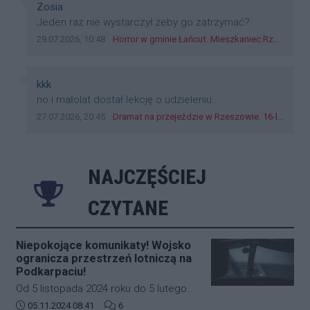
Autor komentarza:
Zosia
Treść komentarza:
Jeden raz nie wystarczył żeby go zatrzymać?
Data dodania komentarza:
Źródło komentarza:
29.07.2026, 10:48
Horror w gminie Łańcut. Mieszkaniec Rzeszowa terroryzował rodzinę nożem i zaatakował policjantów! [VIDEO]
Autor komentarza:
kkk
Treść komentarza:
no i małolat dostał lekcję o udzieleniu
pierwszeństwa
Data dodania komentarza:
Źródło komentarza:
27.07.2026, 20:45
Dramat na przejeździe w Rzeszowie. 16-latek na hulajnodze wjechał wprost pod szynobus
NAJCZĘŚCIEJ
CZYTANE
Niepokojące komunikaty! Wojsko
ogranicza przestrzeń lotniczą na
Podkarpaciu!
Od 5 listopada 2024 roku do 5 lutego
2025 roku w południowo-wschodniej
Data dodania artykułu:
Liczba komentarzy artykułu:
05.11.2024 08:41
6