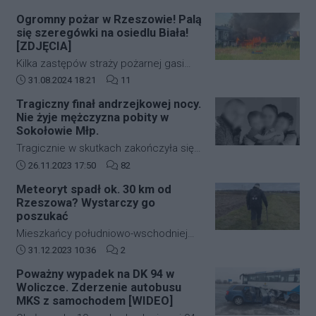
części Polski (Podkarpacie)
Ogromny pożar w Rzeszowie! Palą
obowiązywać będą nowe, bardziej
się szeregówki na osiedlu Biała!
restrykcyjne zasady dotyczące ruchu
[ZDJĘCIA]
lotniczego. Decyzja ta została podjęta
Kilka zastępów straży pożarnej gasi
na wniosek Dowództwa Operacyjnego
duży pożar budynków mieszkalnych w
Data dodania artykułu:
Liczba komentarzy artykułu:
31.08.2024 18:21
11
Rodzajów Sił Zbrojnych i wprowadza
zabudowie szeregowej przy ulicy
strefę ograniczonej lotności EP R125.
Tragiczny finał andrzejkowej nocy.
kardynała Karola Wojtyły na
Nie żyje mężczyzna pobity w
rzeszowskim osiedlu Biała.
Sokołowie Młp.
Tragicznie w skutkach zakończyła się
andrzejkowa noc w Sokołowie Młp. W
Data dodania artykułu:
Liczba komentarzy artykułu:
26.11.2023 17:50
82
wyniku bójki życie stracił 43-letni
Meteoryt spadł ok. 30 km od
mężczyzna. Zmarł w drodze do
Rzeszowa? Wystarczy go
szpitala.
poszukać
Mieszkańcy południowo-wschodniej
Polski kilkanaście dni temu mogli
Data dodania artykułu:
Liczba komentarzy artykułu:
31.12.2023 10:36
2
zobaczyć jasny rozbłysk na niebie.
Poważny wypadek na DK 94 w
Świadkowie zdarzenia twierdzą, że
Woliczce. Zderzenie autobusu
najpierw usłyszeli głośny huk, a
MKS z samochodem [WIDEO]
następnie zobaczyli jasną kulę ognia,