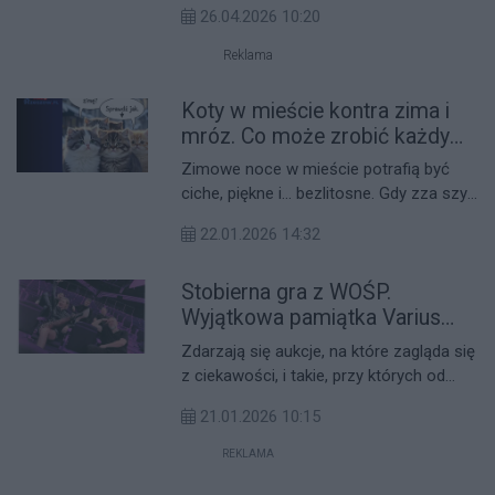
26.04.2026 10:20
zwierząt ku pamięci Łukasza Litewki,
posła znanego z pomocy najsłabszym.
Reklama
Dary trafią do schronisk w regionie, a do
podobnych akcji dołączają także inne
Koty w mieście kontra zima i
podkarpackie miasta, m.in. Krosno.
mróz. Co może zrobić każdy
mieszkaniec Rzeszowa?
Zimowe noce w mieście potrafią być
ciche, piękne i… bezlitosne. Gdy zza szyb
ciepłych mieszkań patrzymy na skrzący
22.01.2026 14:32
się śnieg, gdzieś pod blokiem, przy
śmietniku albo w ciemnym zakamarku
Stobierna gra z WOŚP.
piwnicy, skulony w kłębek kot próbuje
przetrwać kolejną mroźną noc. Dla nas
Wyjątkowa pamiątka Varius
to tylko kilka stopni mniej na
Manx trafiła na licytację
Zdarzają się aukcje, na które zagląda się
termometrze, dla niego – różnica
z ciekawości, i takie, przy których od
między bezpieczeństwem a walką o
razu czuć, że stoi za nimi prawdziwa
każdy kolejny dzień. Wolno żyjące koty w
21.01.2026 10:15
historia. Ta z Szkoły Podstawowej w
Rzeszowie i okolicach nie poproszą o
podrzeszowskiej Stobiernej należy do tej
REKLAMA
pomoc słowami, ale możemy dostrzec
drugiej kategorii. Tu nie licytuje się tylko
ich obecność i wyciągnąć do nich rękę.