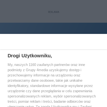
REKLAMA
Drogi Użytkowniku,
My, naszych 1160 zaufanych partnerów oraz inne
podmioty z Grupy 4media uzyskujemy dostęp i
Wydawcą
halorzeszow.pl
jest:
przechowujemy informacje na urządzeniu oraz
STOWARZYSZENIE INICJATYW SPOŁECZNYCH PERSPEKTYWA
przetwarzamy dane osobowe, takie jak unikalne
identyfikatory, standardowe informacje wysyłane przez
Adres do korespondencji:
urządzenie czy dane przeglądania w celu zapewniania
ul. Piastów 3/20
35-077 Rzeszów
spersonalizowanych reklam, wybór spersonalizowanych
treści, pomiar reklam i treści, badanie odbiorców oraz
kontakt@halorzeszow.pl
ulepszanie usług. Za zgodą Użytkownika my i Zaufani