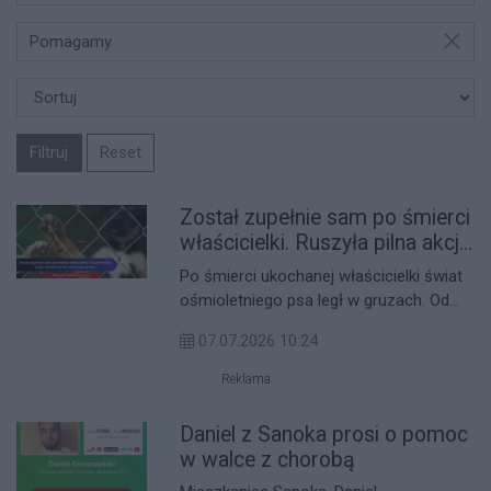
Pomagamy
Filtruj
Reset
Został zupełnie sam po śmierci
właścicielki. Ruszyła pilna akcja
ratunkowa dla wiernego psiaka
Po śmierci ukochanej właścicielki świat
ośmioletniego psa legł w gruzach. Od
dwóch tygodni czworonóg przebywa
07.07.2026 10:24
sam na opuszczonej posesji, a jego
losem przejęli się sąsiedzi. Okoliczni
Reklama
mieszkańcy pilnie szukają dla niego
nowego, bezpiecznego schronienia.
Daniel z Sanoka prosi o pomoc
w walce z chorobą