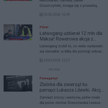
Mieszkaniec Sanoka, Daniel
Gruszczyński, zmaga się z poważną
chorobą kręgosłupa, która od 2024 roku
03.06.2026 10:59
stopniowo odbiera mu sprawność i
niezależność. Dziś zwraca się z prośbą
o wsparcie do wszystkich ludzi dobrej
Pilne!
woli.
Łatwogang uzbierał 12 mln dla
Maksa! Rowerowa akcja z
Podkarpacia poruszyła całą
Łatwogang zrobił to, co wielu wydawało
Polskę
się nierealne: w kilka dni pomógł zebrać
12 milionów złotych na leczenie
24.05.2026 12:27
8‑letniego Maksa Tockiego z powiatu
leskiego. W trakcie rowerowej wyprawy z
REKLAMA
Zakopanego do Gdańska i transmisji na
żywo w internecie widzowie z całej
Pomagamy!
Polski wpłacali darowizny, aż licznik na
Zbiórka dla zwierząt ku
zrzutce osiągnął potrzebną kwotę.
pamięci Łukasza Litewki. Akcja
Zbiórka wciąż trwa, a nadwyżka ma
Nowej Lewicy w Rzeszowie
Zamiast zniczy i wieńców, pełne miski
pomóc kolejnemu choremu dziecku.
dla psów i kotów. Rzeszowska Lewica
rusza ze zbiórką karmy i artykułów dla