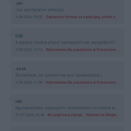
Autor komentarza:
Jan
Treść komentarza:
Juz zaczynacie straszyć
Data dodania komentarza:
Źródło komentarza:
6.08.2026, 09:05
Zapłacimy fortunę za tradycyjny, polski obiad?! Ceny ziemniaków w skupach skoczyły o 265 procent!
Autor komentarza:
DdD
Treść komentarza:
A będzie można płacić pieniędzmi we wszystkich?
Bo banknoty emitowane przez Narodowy Bank
Data dodania komentarza:
Źródło komentarza:
3.08.2026, 14:13
Wybawienie dla pasażerów w Rzeszowie? W mieście ruszyły testy nowego rozwiązania
Polski, są prawnym środkiem płatniczym w Polsce, a
nie jakieś telefony, plastik czy inne bliki. Zakrawa na
dyskryminację.
Autor komentarza:
Jurek
Treść komentarza:
Rozumiem, że system nie jest sprawdzony i
przetestowany. Wybieram się z mim młodym do
Data dodania komentarza:
Źródło komentarza:
2.08.2026, 21:58
Wybawienie dla pasażerów w Rzeszowie? W mieście ruszyły testy nowego rozwiązania
szkoły, zobaczymy jak to ztm, gmina boguchwała i
inne zajęte w tej całej organizacji przejazdów dadzą
radę. Albo ogarną, jak to teraz młode ludzie mówią.
Autor komentarza:
nikt
Treść komentarza:
łapówkarstwo, nepotyzm i kolesiostwo to norma w
pge dystrybucja rzeszów, takie ***e jak wozowicz
Data dodania komentarza:
Źródło komentarza:
31.07.2026, 23:46
Bo prąd musi płynąć... Wywiad ze Zbigniewem Możdżeniem - Dyrektorem Generalnym Oddziału PGE Dystrybucja w Rzeszowie
czy rybarczyk lub kutyła cieleckiz dupo na głowie
nadal pracują bo to zagorzali pisowcy