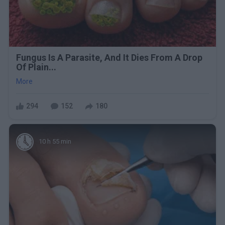
Fungus Is A Parasite, And It Dies From A Drop
Of Plain...
More
294
152
180
10 h 55 min