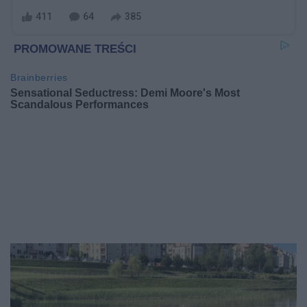
411
64
385