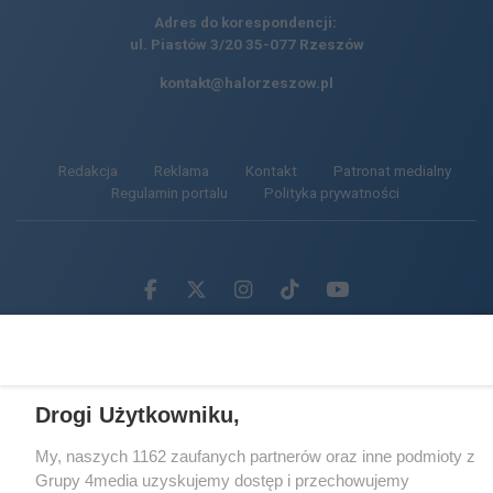
Adres do korespondencji:
ul. Piastów 3/20
35-077 Rzeszów
kontakt@halorzeszow.pl
Redakcja
Reklama
Kontakt
Patronat medialny
Regulamin portalu
Polityka prywatności
Facebook.com
X.com
Instagram.com
Tiktok.com
Youtube.com
CMS portalu
przygotowany przez
Loaded
:
Unmute
47.22%
Drogi Użytkowniku,
My, naszych 1162 zaufanych partnerów oraz inne podmioty z
Grupy 4media uzyskujemy dostęp i przechowujemy