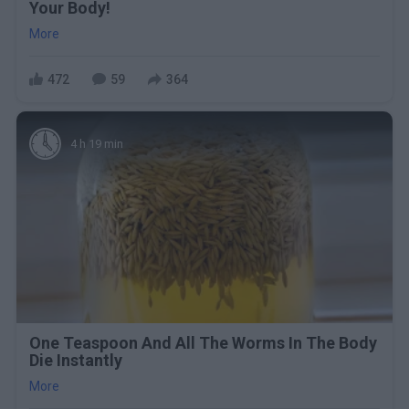
Your Body!
More
472
59
364
4 h 19 min
One Teaspoon And All The Worms In The Body
Die Instantly
More