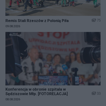
Liczba zd
75
Remis Stali Rzeszów z Polonią Piła
Data dodania galerii:
09.08.2026
Konferencja w obronie szpitala w
Liczba zd
33
Sędziszowie Młp. [FOTORELACJA]
Data dodania galerii:
08.08.2026