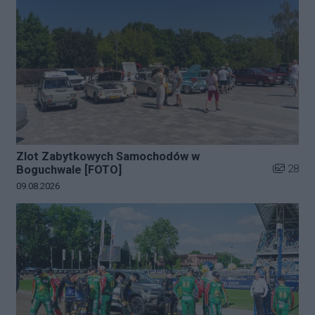
Zlot Zabytkowych Samochodów w
Liczba zd
28
Boguchwale [FOTO]
Data dodania galerii:
09.08.2026