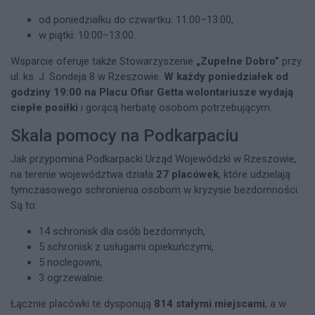
od poniedziałku do czwartku: 11:00–13:00,
w piątki: 10:00–13:00.
Wsparcie oferuje także Stowarzyszenie
„Zupełne Dobro”
przy
ul. ks. J. Sondeja 8 w Rzeszowie.
W każdy poniedziałek od
godziny 19:00 na Placu Ofiar Getta wolontariusze wydają
ciepłe posiłki
i gorącą herbatę osobom potrzebującym.
Skala pomocy na Podkarpaciu
Jak przypomina Podkarpacki Urząd Wojewódzki w Rzeszowie,
na terenie województwa działa
27 placówek
, które udzielają
tymczasowego schronienia osobom w kryzysie bezdomności.
Są to:
14 schronisk dla osób bezdomnych,
5 schronisk z usługami opiekuńczymi,
5 noclegowni,
3 ogrzewalnie.
Łącznie placówki te dysponują
814 stałymi miejscami
, a w