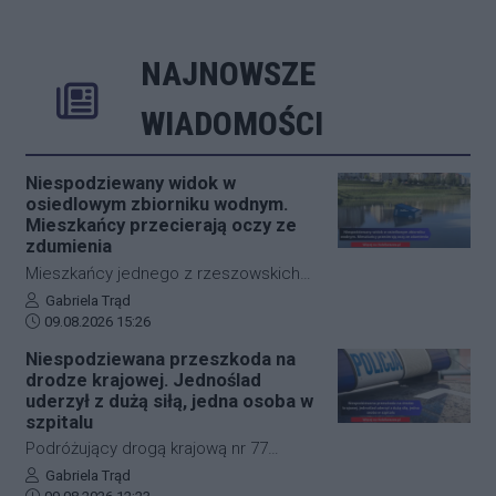
NAJNOWSZE
Rozwiń
Poprzednie
Następne
Kliknij aby 
K
WIADOMOŚCI
Niespodziewany widok w
osiedlowym zbiorniku wodnym.
Mieszkańcy przecierają oczy ze
zdumienia
Mieszkańcy jednego z rzeszowskich
osiedli przecierali oczy ze zdumienia,
Autor artykułu:
Gabriela Trąd
Data dodania artykułu:
gdy zobaczyli, co znalazło się w
09.08.2026 15:26
lokalnym zbiorniku wodnym. Przenośna
Niespodziewana przeszkoda na
toaleta, która dotychczas służyła
drodze krajowej. Jednoślad
odwiedzającym teren rekreacyjny,
uderzył z dużą siłą, jedna osoba w
wylądowała na środku akwenu.
szpitalu
Zdarzenie wywołało falę oburzenia
Podróżujący drogą krajową nr 77
wśród lokalnej społeczności oraz
muszą liczyć się z nagłymi
Autor artykułu:
Gabriela Trąd
sprowokowało dyskusję na temat
Data dodania artykułu: