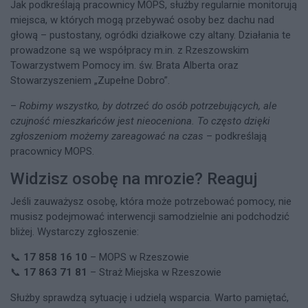
Jak podkreślają pracownicy MOPS, służby regularnie monitorują
miejsca, w których mogą przebywać osoby bez dachu nad
głową – pustostany, ogródki działkowe czy altany. Działania te
prowadzone są we współpracy m.in. z Rzeszowskim
Towarzystwem Pomocy im. św. Brata Alberta oraz
Stowarzyszeniem „Zupełne Dobro”.
–
Robimy wszystko, by dotrzeć do osób potrzebujących, ale
czujność mieszkańców jest nieoceniona. To często dzięki
zgłoszeniom możemy zareagować na czas
– podkreślają
pracownicy MOPS.
Widzisz osobę na mrozie? Reaguj
Jeśli zauważysz osobę, która może potrzebować pomocy, nie
musisz podejmować interwencji samodzielnie ani podchodzić
bliżej. Wystarczy zgłoszenie:
📞
17 858 16 10
– MOPS w Rzeszowie
📞
17 863 71 81
– Straż Miejska w Rzeszowie
Służby sprawdzą sytuację i udzielą wsparcia. Warto pamiętać,