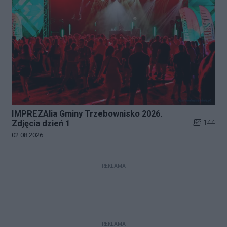
IMPREZAlia Gminy Trzebownisko 2026.
Liczba zdj
144
Zdjęcia dzień 1
Data dodania galerii:
02.08.2026
REKLAMA
REKLAMA