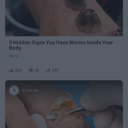
5 Hidden Signs You Have Worms Inside Your
Body
More
254
42
347
6 h 34 min