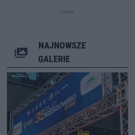
REKLAMA
NAJNOWSZE
Poprzednie
Następne
Kliknij 
GALERIE