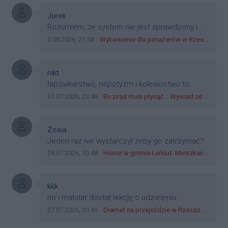
płatniczym w Polsce, a nie jakieś telefony,
plastik czy inne bliki. Zakrawa na
Autor komentarza:
Jurek
dyskryminację.
Treść komentarza:
Rozumiem, że system nie jest sprawdzony i
przetestowany. Wybieram się z mim młodym
Data dodania komentarza:
Źródło komentarza:
2.08.2026, 21:58
Wybawienie dla pasażerów w Rzeszowie? W mieście ruszyły testy nowego rozwiązania
do szkoły, zobaczymy jak to ztm, gmina
boguchwała i inne zajęte w tej całej organizacji
przejazdów dadzą radę. Albo ogarną, jak to
Autor komentarza:
nikt
teraz młode ludzie mówią.
Treść komentarza:
łapówkarstwo, nepotyzm i kolesiostwo to
norma w pge dystrybucja rzeszów, takie ***e
Data dodania komentarza:
Źródło komentarza:
31.07.2026, 23:46
Bo prąd musi płynąć... Wywiad ze Zbigniewem Możdżeniem - Dyrektorem Generalnym Oddziału PGE Dystrybucja w Rzeszowie
jak wozowicz czy rybarczyk lub kutyła
cieleckiz dupo na głowie nadal pracują bo to
zagorzali pisowcy
Autor komentarza:
Zosia
Treść komentarza:
Jeden raz nie wystarczył żeby go zatrzymać?
Data dodania komentarza:
Źródło komentarza:
29.07.2026, 10:48
Horror w gminie Łańcut. Mieszkaniec Rzeszowa terroryzował rodzinę nożem i zaatakował policjantów! [VIDEO]
Autor komentarza:
kkk
Treść komentarza:
no i małolat dostał lekcję o udzieleniu
pierwszeństwa
Data dodania komentarza:
Źródło komentarza:
27.07.2026, 20:45
Dramat na przejeździe w Rzeszowie. 16-latek na hulajnodze wjechał wprost pod szynobus