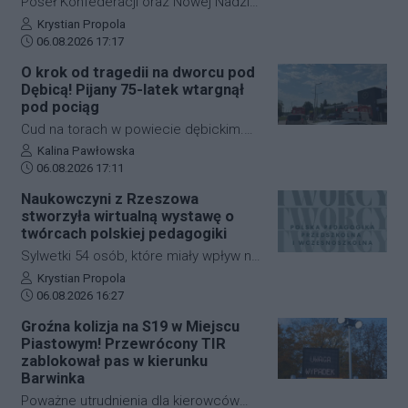
Poseł Konfederacji oraz Nowej Nadziei,
Michał Połuboczek, deklaruje
Autor artykułu:
Krystian Propola
Data dodania artykułu:
gotowość do zaangażowania się w
06.08.2026 17:17
działania zmierzające do
O krok od tragedii na dworcu pod
przeprowadzenia referendum w
Dębicą! Pijany 75-latek wtargnął
sprawie odwołania prezydenta
pod pociąg
Rzeszowa, Konrada Fijołka. W
Cud na torach w powiecie dębickim.
programie "Cogito… u Raczyńskiej" na
Pijany 75-letni mężczyzna wtargnął pod
Autor artykułu:
Kalina Pawłowska
antenie wPolsce24 ocenił, że jeśli
Data dodania artykułu:
nadjeżdżający pociąg na dworcu PKP w
06.08.2026 17:11
inicjatywa nie uzyska poparcia Rady
Czarnej. Mimo że zdarzenie wyglądało
Naukowczyni z Rzeszowa
Miasta, możliwe będzie rozpoczęcie
dramatycznie, senior wyszedł z niego
stworzyła wirtualną wystawę o
zbiórki podpisów wśród mieszkańców.
bez poważniejszych obrażeń. Skutkiem
twórcach polskiej pedagogiki
incydentu były jednak spore utrudnienia
Sylwetki 54 osób, które miały wpływ na
na kolei, ruch pociągów zablokowano
rozwój polskiej edukacji przedszkolnej i
Autor artykułu:
Krystian Propola
na niemal godzinę.
Data dodania artykułu:
wczesnoszkolnej, można poznać dzięki
06.08.2026 16:27
nowej wystawie internetowej. Autorką
Groźna kolizja na S19 w Miejscu
projektu "Polska pedagogika
Piastowym! Przewrócony TIR
przedszkolna i wczesnoszkolna i jej
zablokował pas w kierunku
twórcy" jest dr Mariola Kinal z Instytutu
Barwinka
Pedagogiki Uniwersytetu
Poważne utrudnienia dla kierowców