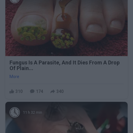
Fungus Is A Parasite, And It Dies From A Drop
Of Plain...
More
310
174
340
11 h 32 min