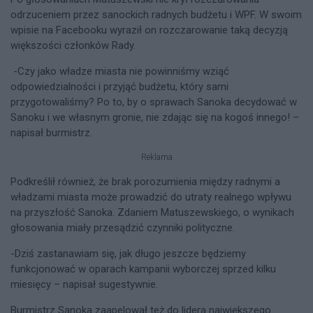
odrzuceniem przez sanockich radnych budżetu i WPF. W swoim
wpisie na Facebooku wyraził on rozczarowanie taką decyzją
większości członków Rady.
-Czy jako władze miasta nie powinniśmy wziąć
odpowiedzialności i przyjąć budżetu, który sami
przygotowaliśmy? Po to, by o sprawach Sanoka decydować w
Sanoku i we własnym gronie, nie zdając się na kogoś innego! –
napisał burmistrz.
Reklama
Podkreślił również, że brak porozumienia między radnymi a
władzami miasta może prowadzić do utraty realnego wpływu
na przyszłość Sanoka. Zdaniem Matuszewskiego, o wynikach
głosowania miały przesądzić czynniki polityczne.
-Dziś zastanawiam się, jak długo jeszcze będziemy
funkcjonować w oparach kampanii wyborczej sprzed kilku
miesięcy – napisał sugestywnie.
Burmistrz Sanoka zaapelował też do lidera największego