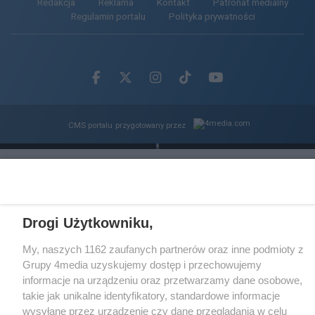
Redakcja
Reklama
Kontakt
Patronat medialny
Regulamin portalu
Polityka prywatności
Facebook.com
X.com
Instagram.com
Tiktok.com
Youtube.com
CMS portalu
przygotowany przez
Loaded
:
Unmute
61.11%
Drogi Użytkowniku,
My, naszych 1162 zaufanych partnerów oraz inne podmioty z
Grupy 4media uzyskujemy dostęp i przechowujemy
informacje na urządzeniu oraz przetwarzamy dane osobowe,
takie jak unikalne identyfikatory, standardowe informacje
wysyłane przez urządzenie czy dane przeglądania w celu