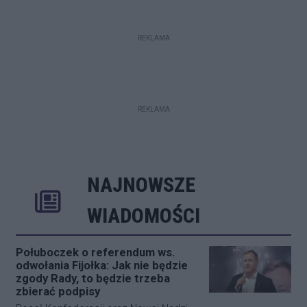
REKLAMA
REKLAMA
NAJNOWSZE
Rozwiń
Poprzednie
Następne
Kliknij aby 
K
WIADOMOŚCI
Połuboczek o referendum ws.
odwołania Fijołka: Jak nie będzie
zgody Rady, to będzie trzeba
zbierać podpisy