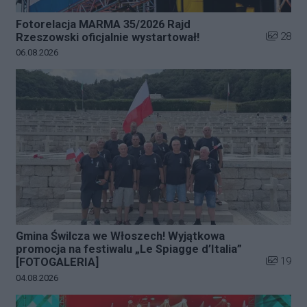
Fotorelacja MARMA 35/2026 Rajd
Liczba zd
28
Rzeszowski oficjalnie wystartował!
Data dodania galerii:
06.08.2026
Gmina Świlcza we Włoszech! Wyjątkowa
promocja na festiwalu „Le Spiagge d’Italia”
Liczba zd
19
[FOTOGALERIA]
Data dodania galerii:
04.08.2026