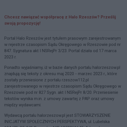
Chcesz nawiązać współpracę z Halo Rzeszów? Prześlij
swoją propozycję!
Portal Halo Rzeszów jest tytułem prasowym zarejestrowanym
w rejestrze czasopism Sądu Okręgowego w Rzeszowie pod nr
847. Sygnatura akt I NSRejPr 3/23. Portal działa od 17 marca
2023 r.
Ponadto wyjaśniamy, iż w bazie danych portalu halorzeszow.pl
znajdują się teksty z okresu maj 2020 - marzec 2023 r., które
zostały przeniesione z portalu rzeszow112.pl
zarejestrowanego w rejestrze czasopism Sądu Okręgowego w
Rzeszowie pod nr 827 Sygn. akt I NSRejPr 8/20. Przeniesienie
tekstów wynika m.in. z umowy zawartej z PAP oraz umowy
między wydawcami.
Wydawcą portalu halorzeszow.pl jest STOWARZYSZENIE
INICJATYW SPOŁECZNYCH PERSPEKTYWA, ul. Lubelska