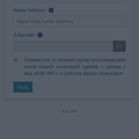
Pole opcjonalne
Numer telefonu
Załącz pliki, które chcesz wysłać. Pole opcjonalne
Załączniki
Wybrane pliki
Wybierz pl
Oświadczam, iż wyrażam zgodę na przetwarzanie
moich danych osobowych zgodnie z ustawą z
dnia 29.08.1997 r. o ochronie danych osobowych.
Wyślij
REKLAMA