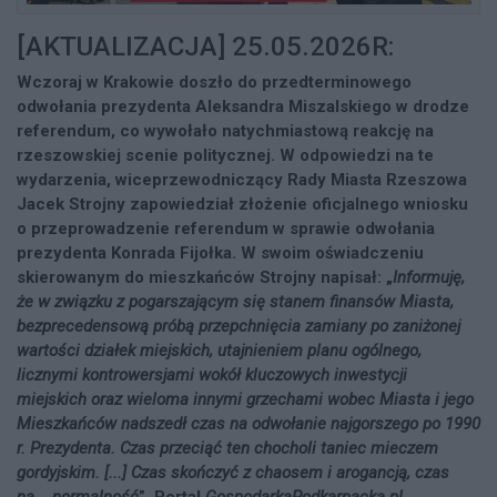
[AKTUALIZACJA] 25.05.2026R:
Wczoraj w Krakowie doszło do przedterminowego
odwołania prezydenta Aleksandra Miszalskiego w drodze
referendum, co wywołało natychmiastową reakcję na
rzeszowskiej scenie politycznej. W odpowiedzi na te
wydarzenia, wiceprzewodniczący Rady Miasta Rzeszowa
Jacek Strojny zapowiedział złożenie oficjalnego wniosku
o przeprowadzenie referendum w sprawie odwołania
prezydenta Konrada Fijołka. W swoim oświadczeniu
skierowanym do mieszkańców Strojny napisał: „
Informuję,
że w związku z pogarszającym się stanem finansów Miasta,
bezprecedensową próbą przepchnięcia zamiany po zaniżonej
wartości działek miejskich, utajnieniem planu ogólnego,
licznymi kontrowersjami wokół kluczowych inwestycji
miejskich oraz wieloma innymi grzechami wobec Miasta i jego
Mieszkańców nadszedł czas na odwołanie najgorszego po 1990
r. Prezydenta. Czas przeciąć ten chocholi taniec mieczem
gordyjskim. [...] Czas skończyć z chaosem i arogancją, czas