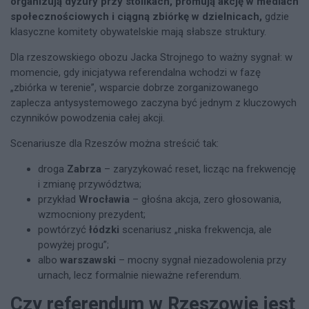
organizują dyżury przy stolikach, promują akcję w mediach
społecznościowych i ciągną zbiórkę w dzielnicach,
gdzie
klasyczne komitety obywatelskie mają słabsze struktury.
Dla rzeszowskiego obozu Jacka Strojnego to ważny sygnał: w
momencie, gdy inicjatywa referendalna wchodzi w fazę
„zbiórka w terenie”, wsparcie dobrze zorganizowanego
zaplecza antysystemowego zaczyna być jednym z kluczowych
czynników powodzenia całej akcji.
Scenariusze dla Rzeszów można streścić tak:
droga
Zabrza
– zaryzykować reset, licząc na frekwencję
i zmianę przywództwa;
przykład
Wrocławia
– głośna akcja, zero głosowania,
wzmocniony prezydent;
powtórzyć
łódzki
scenariusz „niska frekwencja, ale
powyżej progu”;
albo
warszawski
– mocny sygnał niezadowolenia przy
urnach, lecz formalnie nieważne referendum.
Czy referendum w Rzeszowie jest