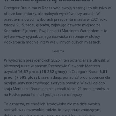
Grzegorz Braun ma w Rzeszowie swoją historię i to nie tylko w
sferze komentarzy, ale realnych wyników przy urnach. W
przedterminowych wyborach prezydenta miasta w 2021 roku
zdobył
9,15 proc. głosów
, zajmując czwarte miejsce za
Konradem Fijołkiem, Ewą Leniart i Marcinem Warchołem – to
był pierwszy sygnał, że jego nazwisko rezonuje w stolicy
Podkarpacia mocniej niż w wielu innych dużych miastach.
Reklama
W wyborach prezydenckich 2025 r. ten potencjał się utrwalił: w
pierwszej turze w samym Rzeszowie Sławomir Mentzen
uzyskał
16,57 proc. (18 252 głosy)
, a Grzegorz Braun
6,81
proc. (7 503 głosy)
, razem dając ponad 23 proc. poparcia dla
skrajnie antysystemowego skrzydła prawicy. W skali całego
kraju Mentzen i Braun łącznie zebrali blisko 21 proc. głosów, a
na Podkarpaciu ten nurt jest jeszcze silniejszy.
To oznacza, że choć ich środowisko nie ma dziś swoich
radnych w rzeszowskiej radzie, to dysponuje znaczącym,
dobrze zmobilizowanym elektoratem, który w sytuacji