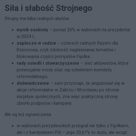
Siła i słabość Strojnego
Strojny ma kilka realnych atutów:
wynik osobisty
– ponad 20% w wyborach na prezydenta
w 2024 r.;
zaplecze w radzie
– czterech radnych Razem dla
Rzeszowa, czyli zdolność nagłaśniania tematów i
blokowania części pomysłów Fijołka;
rady osiedli i stowarzyszenie
– sieć aktywistów, która
potencjalnie może stać się szkieletem komitetu
referendalnego;​
doświadczenie
– sam przyznaje, że angażował się w
akcje referendalne w Zabrzu i Wrocławiu po stronie
inicjatyw społecznych, zna więc praktyczną stronę
zbiórki podpisów i kampanii.
Ale są też ograniczenia:
w wyborach prezydenckich przegrał nie tylko z Fijołkiem,
ale i z kandydatem PiS – jego 20,61% to dużo, ale wciąż