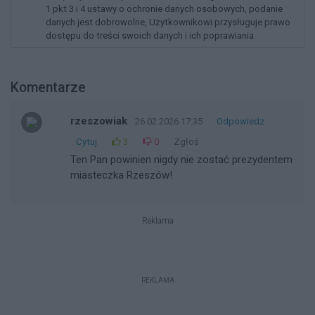
1 pkt 3 i 4 ustawy o ochronie danych osobowych, podanie
danych jest dobrowolne, Użytkownikowi przysługuje prawo
dostępu do treści swoich danych i ich poprawiania.
Komentarze
rzeszowiak
26.02.2026 17:35
Odpowiedz
Cytuj
3
0
Zgłoś
Ten Pan powinien nigdy nie zostać prezydentem
miasteczka Rzeszów!
Reklama
REKLAMA