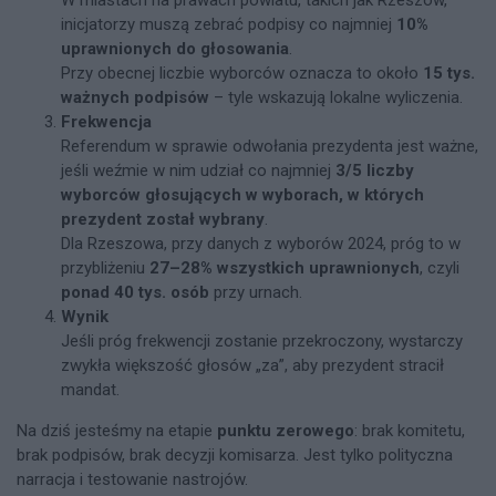
inicjatorzy muszą zebrać podpisy co najmniej
10%
uprawnionych do głosowania
.
Przy obecnej liczbie wyborców oznacza to około
15 tys.
ważnych podpisów
– tyle wskazują lokalne wyliczenia.
Frekwencja
Referendum w sprawie odwołania prezydenta jest ważne,
jeśli weźmie w nim udział co najmniej
3/5 liczby
wyborców głosujących w wyborach, w których
prezydent został wybrany
.
Dla Rzeszowa, przy danych z wyborów 2024, próg to w
przybliżeniu
27–28% wszystkich uprawnionych
, czyli
ponad 40 tys. osób
przy urnach.
Wynik
Jeśli próg frekwencji zostanie przekroczony, wystarczy
zwykła większość głosów „za”, aby prezydent stracił
mandat.
Na dziś jesteśmy na etapie
punktu zerowego
: brak komitetu,
brak podpisów, brak decyzji komisarza. Jest tylko polityczna
narracja i testowanie nastrojów.