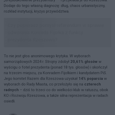
„ufejsbukowienie prezydentury” – i przykłada je do Rzeszowa.
Dodaje do tego własną diagnozę: dług, chaos urbanistyczny,
rozkład instytucji, kryzys przywództwa.
To nie jest głos anonimowego krytyka. W wyborach
samorządowych 2024 r. Strojny zdobył
20,61% głosów
w
wyścigu o fotel prezydenta (ponad 18 tys. głosów) i skończył
na trzecim miejscu, za Konradem Fijołkiem i kandydatem PiS.
Jego komitet Razem dla Rzeszowa uzyskał
14% poparcia
w
wyborach do Rady Miasta, co przełożyło się na
czterech
radnych
– dziś to trzeci co do wielkości klub w ratuszu, obok
KO i Rozwoju Rzeszowa, a także silna reprezentacja w radach
osiedli.