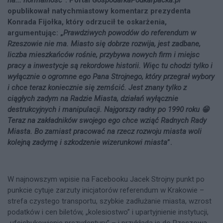
na... normalność
”. Portal
GospodarkaPodkarpacka.pl
opublikował natychmiastowy komentarz prezydenta
Konrada Fijołka, który odrzucił te oskarżenia,
argumentując: „
Prawdziwych powodów do referendum w
Rzeszowie nie ma. Miasto się dobrze rozwija, jest zadbane,
liczba mieszkańców rośnie, przybywa nowych firm i miejsc
pracy a inwestycje są rekordowe historii. Więc tu chodzi tylko i
wyłącznie o ogromne ego Pana Strojnego, który przegrał wybory
i chce teraz koniecznie się zemścić. Jest znany tylko z
ciągłych zadym na Radzie Miasta, działań wyłącznie
destrukcyjnych i manipulacji. Najgorszy radny po 1990 roku 😁
Teraz na zakładników swojego ego chce wziąć Radnych Rady
Miasta. Bo zamiast pracować na rzecz rozwoju miasta woli
kolejną zadymę i szkodzenie wizerunkowi miasta
”.
W najnowszym wpisie na Facebooku Jacek Strojny punkt po
punkcie cytuje zarzuty inicjatorów referendum w Krakowie –
strefa czystego transportu, szybkie zadłużanie miasta, wzrost
podatków i cen biletów, „kolesiostwo” i upartyjnienie instytucji,