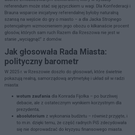
referendum może stać się języczkiem u wagi. Dla Konfederacji i
Brauna wsparcie inicjatywy referendalnej byłoby naturalną
szansą na wejście do gry o miasto – a dla Jacka Strojnego
potencjalnym wzmocnieniem jego obozu o kilkanaście procent
głosów, których sam ruch Razem dla Rzeszowa nie jest w
stanie „wyciągnąć” z domów.
Jak głosowała Rada Miasta:
polityczny barometr
W 2025 r. w Rzeszowie doszło do głosowań, które świetnie
pokazują realną, samorządową arytmetykę i układ sił w radzi
miasta:
wotum zaufania
dla Konrada Fijołka – po burzliwej
debacie, ale z ostatecznym wynikiem korzystnym dla
prezydenta;
absolutorium
z wykonania budżetu – również przyjęte, i
to m.in. dzięki temu, że część radnych PiS zdecydowała
się nie doprowadzać do kryzysu finansowego miasta.​