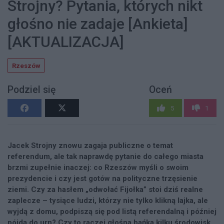
Strojny? Pytania, których nikt
głośno nie zadaje [Ankieta]
[AKTUALIZACJA]
Rzeszów
Podziel się
Oceń
5
1
Jacek Strojny znowu zagaja publiczne o temat
referendum, ale tak naprawdę pytanie do całego miasta
brzmi zupełnie inaczej: co Rzeszów myśli o swoim
prezydencie i czy jest gotów na polityczne trzęsienie
ziemi. Czy za hasłem „odwołać Fijołka” stoi dziś realne
zaplecze – tysiące ludzi, którzy nie tylko klikną lajka, ale
wyjdą z domu, podpiszą się pod listą referendalną i później
pójdą do urn? Czy to raczej głośna bańka kilku środowisk,