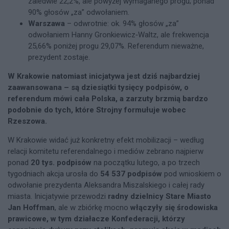
zaledwie 22,2%, ale powyżej wymaganego progu; ponad
90% głosów „za” odwołaniem.
Warszawa
– odwrotnie: ok. 94% głosów „za”
odwołaniem Hanny Gronkiewicz‑Waltz, ale frekwencja
25,66% poniżej progu 29,07%. Referendum nieważne,
prezydent zostaje.
W Krakowie natomiast inicjatywa jest dziś najbardziej
zaawansowana – są dziesiątki tysięcy podpisów, o
referendum mówi cała Polska, a zarzuty brzmią bardzo
podobnie do tych, które Strojny formułuje wobec
Rzeszowa.
W Krakowie widać już konkretny efekt mobilizacji – według
relacji komitetu referendalnego i mediów zebrano najpierw
ponad
20 tys. podpisów
na początku lutego, a po trzech
tygodniach akcja urosła do
54 537 podpisów
pod wnioskiem o
odwołanie prezydenta Aleksandra Miszalskiego i całej rady
miasta. Inicjatywie przewodzi
radny dzielnicy Stare Miasto
Jan Hoffman
, ale w zbiórkę mocno
włączyły się środowiska
prawicowe, w tym działacze Konfederacji, którzy