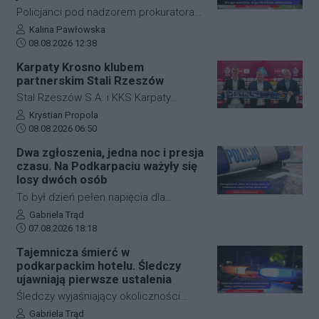
natychmiast pojawiła się policja, która
Policjanci pod nadzorem prokuratora
wprowadziła zmianę w organizacji
ustalają szczegółowe okoliczności
Autor artykułu:
Kalina Pawłowska
ruchu, by zabezpieczyć teren i uniknąć
Data dodania artykułu:
tragicznego wypadku, do którego
08.08.2026 12:38
kolejnych niebezpiecznych sytuacji.
doszło dzisiaj rano w miejscowości
Karpaty Krosno klubem
Jeżowe w powiecie niżańskim. W
partnerskim Stali Rzeszów
wyniku zderzenia samochodu
Stal Rzeszów S.A. i KKS Karpaty
osobowego z rowerzystą, śmierć na
Krosno rozpoczęły oficjalną
Autor artykułu:
Krystian Propola
miejscu poniósł kierujący jednośladem.
Data dodania artykułu:
współpracę. Kluby podpisały
08.08.2026 06:50
Droga wojewódzka nr 878 jest
długoterminową umowę partnerską,
Dwa zgłoszenia, jedna noc i presja
całkowicie zablokowana.
która ma obejmować m.in. wymianę
czasu. Na Podkarpaciu ważyły się
doświadczeń, rozwój szkolenia
losy dwóch osób
młodzieży oraz obserwację i
To był dzień pełen napięcia dla
pozyskiwanie utalentowanych
funkcjonariuszy z powiatu niżańskiego.
Autor artykułu:
Gabriela Trąd
zawodników z regionu.
Data dodania artykułu:
W ciągu zaledwie kilkunastu godzin
07.08.2026 18:18
służby ratunkowe musiały
Tajemnicza śmierć w
przeprowadzić dwie niezależne,
podkarpackim hotelu. Śledczy
intensywne akcje poszukiwawcze. W
ujawniają pierwsze ustalenia
obu przypadkach chodziło o ludzkie
Śledczy wyjaśniający okoliczności
życie, a kluczową rolę odegrał czas.
tragicznego zdarzenia na terenie
Autor artykułu:
Gabriela Trąd