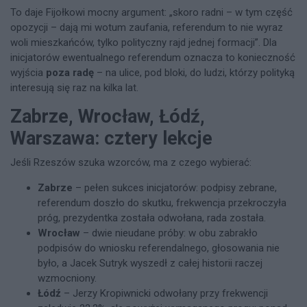
To daje Fijołkowi mocny argument: „skoro radni – w tym część
opozycji – dają mi wotum zaufania, referendum to nie wyraz
woli mieszkańców, tylko polityczny rajd jednej formacji”. Dla
inicjatorów ewentualnego referendum oznacza to konieczność
wyjścia
poza radę
– na ulice, pod bloki, do ludzi, którzy polityką
interesują się raz na kilka lat.
Zabrze, Wrocław, Łódź,
Warszawa: cztery lekcje
Jeśli Rzeszów szuka wzorców, ma z czego wybierać:
Zabrze
– pełen sukces inicjatorów: podpisy zebrane,
referendum doszło do skutku, frekwencja przekroczyła
próg, prezydentka została odwołana, rada została.
Wrocław
– dwie nieudane próby: w obu zabrakło
podpisów do wniosku referendalnego, głosowania nie
było, a Jacek Sutryk wyszedł z całej historii raczej
wzmocniony.
Łódź
– Jerzy Kropiwnicki odwołany przy frekwencji