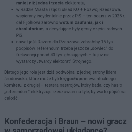
mniej niż jedna trzecia
elektoratu;
w Radzie Miasta rządzi układ KO + Rozwój Rzeszowa,
wspierany incydentalnie przez PiS – ten sojusz w 2025 r.
dał Fijołkowi zarówno
wotum zaufania, jak i
absolutorium
, a decydujące były głosy części radnych
PiS.
nawet jeśli Razem dla Rzeszowa zebrałoby 15 tys.
podpisów, referendum trzeba jeszcze „dowlec” do
frekwencji ponad 40 tys. głosujących – tu już nie
wystarczy „twardy elektorat” Strojnego.
Dlatego jego rola jest dziś podwójna: z jednej strony lidera
środowiska, które może być
kręgosłupem
ewentualnego
komitetu, z drugiej – testera nastrojów, który bada, czy hasło
„referendum” elektryzuje rzeszowian na tyle, by warto pójść na
całość.
Konfederacja i Braun – nowi gracz
w samorządowej układance?