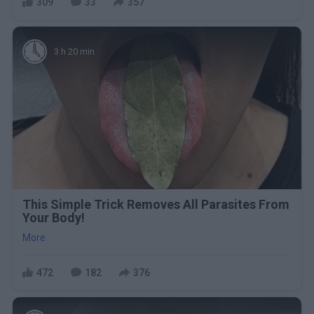
309
33
357
3 h 20 min
This Simple Trick Removes All Parasites From
Your Body!
More
472
182
376