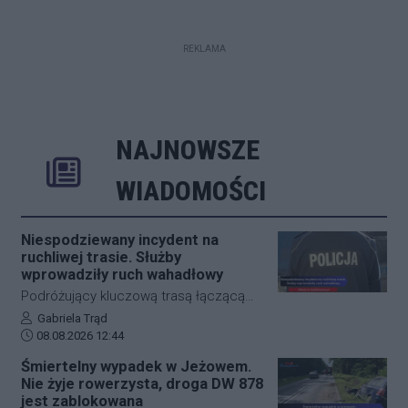
REKLAMA
NAJNOWSZE
Rozwiń
Poprzednie
Następne
Kliknij aby 
K
WIADOMOŚCI
Niespodziewany incydent na
ruchliwej trasie. Służby
wprowadziły ruch wahadłowy
Podróżujący kluczową trasą łączącą
Jasło z Gorlicami muszą uzbroić się w
Autor artykułu:
Gabriela Trąd
Data dodania artykułu:
cierpliwość. Niespodziewane
08.08.2026 12:44
zdarzenie drogowe w miejscowości
Śmiertelny wypadek w Jeżowem.
Przysieki doprowadziło do utrudnień na
Nie żyje rowerzysta, droga DW 878
drodze krajowej nr 28. Na miejscu
jest zablokowana