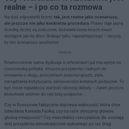
realne – i po co ta rozmowa
Na dziś odpowiedź brzmi:
tak, jest realne jako scenariusz,
ale jeszcze nie jako konkretna procedura
. Prawo daje jasną
ścieżkę, liczby są policzone, doświadczenia innych miast
dostępne jak na dłoni. Brakuje tylko najważniejszego – decyzji,
by ten scenariusz uruchomić.
Reklama
Równocześnie sama dyskusja o referendum już ma wpływ na
rzeszowską politykę: zmusza prezydenta i radnych do
mówienia o długu, priorytetach inwestycyjnych, stylu
zarządzania instytucjami, sensowności kolejnych podwyżek. To
być może największa wartość obecnej debaty – zanim jeszcze
ktokolwiek weźmie do ręki listę podpisów.
Czy w Rzeszowie faktycznie dojrzewa większość, która chce
odwołania Konrada Fijołka, czy na razie słyszymy głównie
głośną mniejszość? Czy mieszkańcy rzeczywiście źle oceniają
dziś prezydenta demokratycznie wybranego po raz drugi