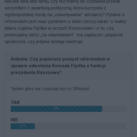
niecałe dwa lata temu, czy też mamy do czynienia przede
wszystkim z awanturą polityczną, która korzysta z
ogólnopolskiej mody na „odwoływanie” włodarzy? Pytanie o
referendum jest więc pytaniem o dwie rzeczy naraz: o realny
bilans rządów Fijołka w oczach Rzeszowian i o to, czy
potencjalny obóz „za odwołaniem” ma zaplecze i poparcie
społeczne, czy jedynie testuje nastroje.
Ankieta: Czy popierasz pomysł referendum w
sprawie odwołania Konrada Fijołka z funkcji
prezydenta Rzeszowa?
*jeden głos nie częściej niż co 30minut
TAK
79%
NIE
21%