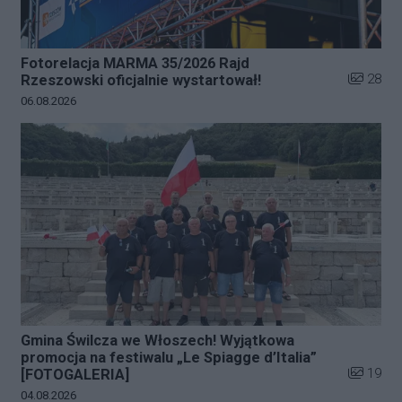
Fotorelacja MARMA 35/2026 Rajd
Liczba zd
28
Rzeszowski oficjalnie wystartował!
Data dodania galerii:
06.08.2026
Gmina Świlcza we Włoszech! Wyjątkowa
promocja na festiwalu „Le Spiagge d’Italia”
Liczba zd
19
[FOTOGALERIA]
Data dodania galerii:
04.08.2026