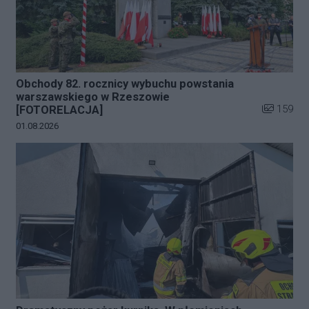
Obchody 82. rocznicy wybuchu powstania
warszawskiego w Rzeszowie
Liczba zdj
159
[FOTORELACJA]
Data dodania galerii:
01.08.2026