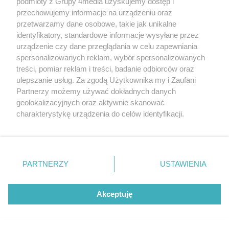
podmioty z Grupy 4media uzyskujemy dostęp i
przechowujemy informacje na urządzeniu oraz
przetwarzamy dane osobowe, takie jak unikalne
identyfikatory, standardowe informacje wysyłane przez
urządzenie czy dane przeglądania w celu zapewniania
spersonalizowanych reklam, wybór spersonalizowanych
treści, pomiar reklam i treści, badanie odbiorców oraz
ulepszanie usług. Za zgodą Użytkownika my i Zaufani
Partnerzy możemy używać dokładnych danych
geolokalizacyjnych oraz aktywnie skanować
charakterystykę urządzenia do celów identyfikacji.
Ponieważ cenimy Twoją prywatność, prosimy o zgodę na
Poranny incydent na DK19 pod Rzeszowem. Służby
korzystanie z tych technologii poprzez kliknięcie
w akcji, ruch odbywa się z utrudnieniami
„Akceptuję”. Zgoda jest dobrowolna i zawsze możesz ją
Data dodania artykułu:
06.08.2026 10:35
zmienić/wycofać klikając przycisk ustawień prywatności
PARTNERZY
USTAWIENIA
znajdujący się w lewym dolnym rogu strony
. Niektóre
rodzaje przetwarzania danych nie wymagają zgody
użytkownika, ale masz prawo sprzeciwić się takiemu
Akceptuję
przetwarzaniu. Preferencje będą miały zastosowania tylko
na tej witrynie.