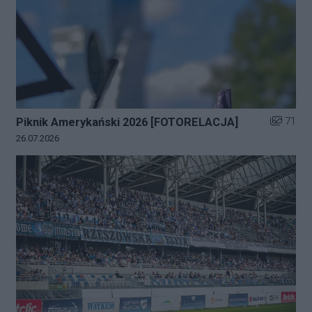
Liczba zd
71
Piknik Amerykański 2026 [FOTORELACJA]
Data dodania galerii:
26.07.2026