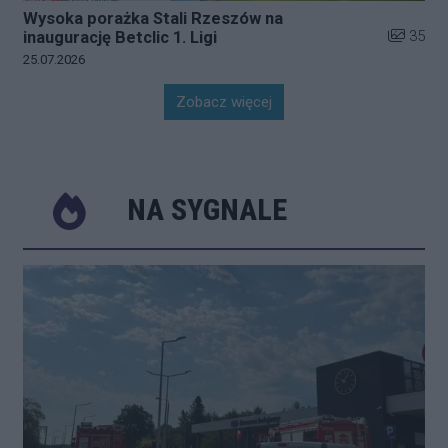
Wysoka porażka Stali Rzeszów na
Liczba zd
35
inaugurację Betclic 1. Ligi
Data dodania galerii:
25.07.2026
Zobacz więcej
NA SYGNALE
Poprzednie
Następ