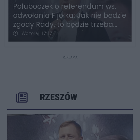
Połuboczek o referendum ws.
odwołania Fijołka: Jak nie będzie
zgody Rady, to będzie trzeba
zbierać podpisy
Data dodania artykułu:
Wczoraj, 17:17
REKLAMA
RZESZÓW
Poprzednie
Następ