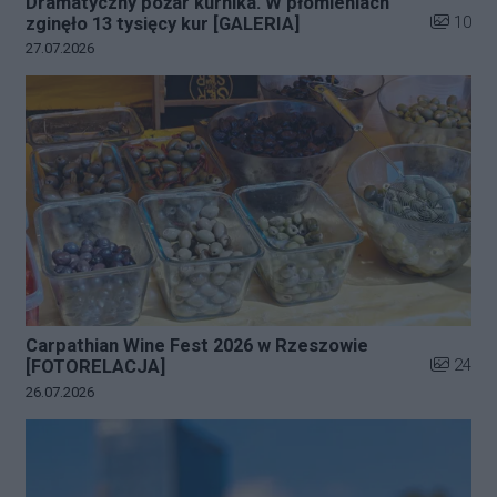
Dramatyczny pożar kurnika. W płomieniach
Liczba zd
10
zginęło 13 tysięcy kur [GALERIA]
Data dodania galerii:
27.07.2026
Carpathian Wine Fest 2026 w Rzeszowie
Liczba zd
24
[FOTORELACJA]
Data dodania galerii:
26.07.2026