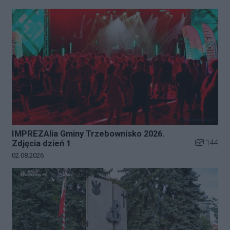
IMPREZAlia Gminy Trzebownisko 2026.
Liczba zdj
144
Zdjęcia dzień 1
Data dodania galerii:
02.08.2026