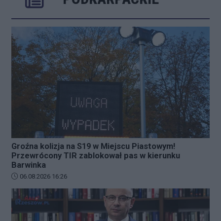
Poprzednie
Następ
Groźna kolizja na S19 w Miejscu Piastowym!
Przewrócony TIR zablokował pas w kierunku
Barwinka
Data dodania artykułu:
06.08.2026 16:26