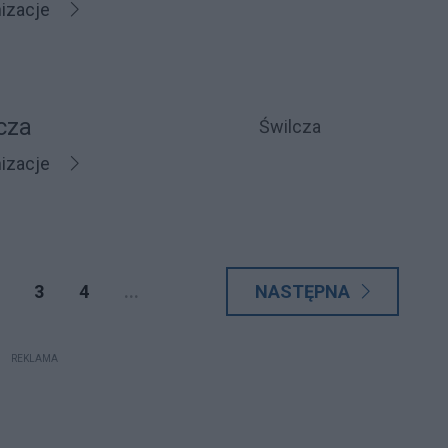
nizacje
cza
Świlcza
nizacje
3
4
...
NASTĘPNA
REKLAMA