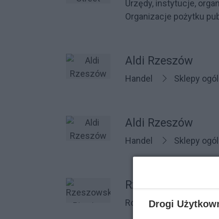
Urzędy, instytucje, orga
Organizacje pożytku pu
Aldi Rzeszów
Handel
Sklepy og
Aldi Rzeszów
Handel
Sklepy og
Rzeszowskie Piwn
Rozrywka
Kina
Drogi Użytkow