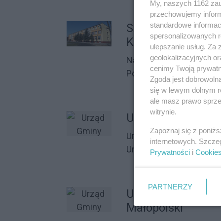
My, naszych 1162 zau
przechowujemy informa
standardowe informac
Szkoła Podstawow
spersonalizowanych re
K. Pułaskiego w 
ulepszanie usług. Za
geolokalizacyjnych or
Nauka i szkolnictwo
cenimy Twoją prywatno
Podstawowe
Zgoda jest dobrowoln
się w lewym dolnym r
ale masz prawo sprzec
witrynie.
Urząd Gminy Lube
Zapoznaj się z poniż
Urzędy, instytucje, orga
internetowych. Szcze
Urzędy miast i gmin
Prywatności
i
Cookie
PARTNERZY
Urząd Gminy Sok
Małopolski