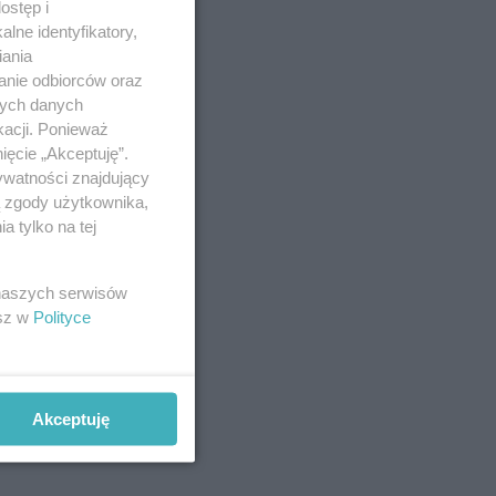
ostęp i
lne identyfikatory,
iania
anie odbiorców oraz
nych danych
kacji. Ponieważ
ięcie „Akceptuję”.
ywatności znajdujący
ą zgody użytkownika,
 tylko na tej
 naszych serwisów
esz w
Polityce
Akceptuję