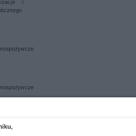
nizacje
blicznego
ólnospożywcze
ólnospożywcze
ice
niku,