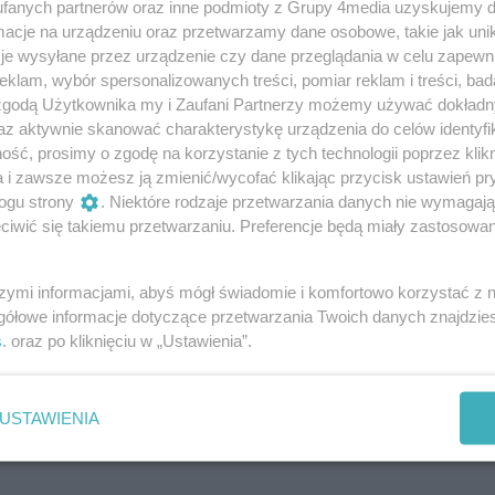
fanych partnerów oraz inne podmioty z Grupy 4media uzyskujemy d
cje na urządzeniu oraz przetwarzamy dane osobowe, takie jak unika
je wysyłane przez urządzenie czy dane przeglądania w celu zapewn
a nr 31 im.
Rzeszów
klam, wybór spersonalizowanych treści, pomiar reklam i treści, bad
Rzeszowie
 zgodą Użytkownika my i Zaufani Partnerzy możemy używać dokład
az aktywnie skanować charakterystykę urządzenia do celów identyfi
Szkoły
ść, prosimy o zgodę na korzystanie z tych technologii poprzez klikn
a i zawsze możesz ją zmienić/wycofać klikając przycisk ustawień pr
ogu strony
. Niektóre rodzaje przetwarzania danych nie wymagaj
iwić się takiemu przetwarzaniu. Preferencje będą miały zastosowania
nia
Lubenia
szymi informacjami, abyś mógł świadomie i komfortowo korzystać z
nizacje
gółowe informacje dotyczące przetwarzania Twoich danych znajdzi
s
. oraz po kliknięciu w „Ustawienia”.
USTAWIENIA
ołów
Sokołów Młp.