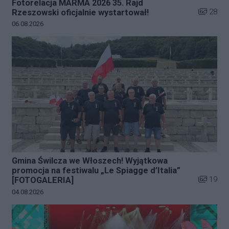
Fotorelacja MARMA 2026 35. Rajd
Liczba zd
28
Rzeszowski oficjalnie wystartował!
Data dodania galerii:
06.08.2026
Gmina Świlcza we Włoszech! Wyjątkowa
promocja na festiwalu „Le Spiagge d’Italia”
Liczba zd
19
[FOTOGALERIA]
Data dodania galerii:
04.08.2026