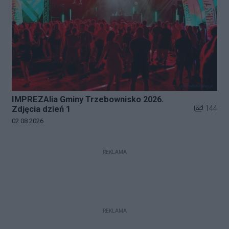
IMPREZAlia Gminy Trzebownisko 2026.
Liczba zdj
144
Zdjęcia dzień 1
Data dodania galerii:
02.08.2026
REKLAMA
REKLAMA