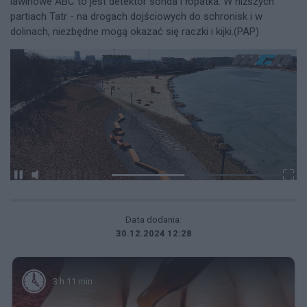
lawinowe ABC to jest detektor sonda i łopatka. W niższych
partiach Tatr - na drogach dojściowych do schronisk i w
dolinach, niezbędne mogą okazać się raczki i kijki.(PAP)
Data dodania:
30.12.2024 12:28
3 h 11 min