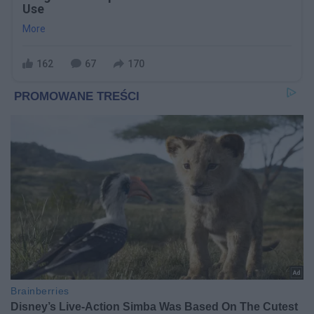
Use
More
162
67
170