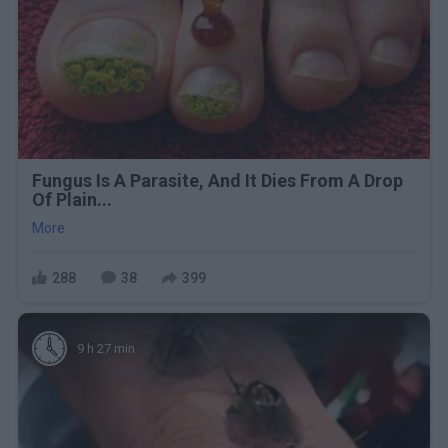
Fungus Is A Parasite, And It Dies From A Drop
Of Plain...
More
288
38
399
9 h 27 min