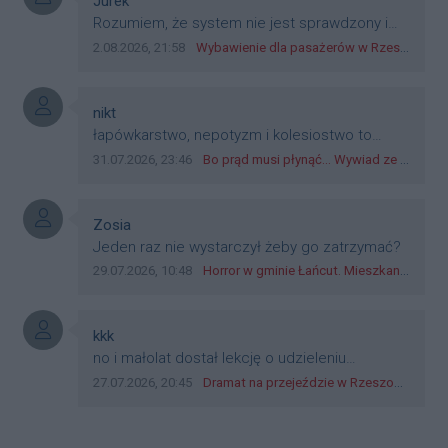
Autor komentarza:
Jurek
dyskryminację.
Treść komentarza:
Rozumiem, że system nie jest sprawdzony i
przetestowany. Wybieram się z mim młodym
Data dodania komentarza:
Źródło komentarza:
2.08.2026, 21:58
Wybawienie dla pasażerów w Rzeszowie? W mieście ruszyły testy nowego rozwiązania
do szkoły, zobaczymy jak to ztm, gmina
boguchwała i inne zajęte w tej całej organizacji
przejazdów dadzą radę. Albo ogarną, jak to
Autor komentarza:
nikt
teraz młode ludzie mówią.
Treść komentarza:
łapówkarstwo, nepotyzm i kolesiostwo to
norma w pge dystrybucja rzeszów, takie ***e
Data dodania komentarza:
Źródło komentarza:
31.07.2026, 23:46
Bo prąd musi płynąć... Wywiad ze Zbigniewem Możdżeniem - Dyrektorem Generalnym Oddziału PGE Dystrybucja w Rzeszowie
jak wozowicz czy rybarczyk lub kutyła
cieleckiz dupo na głowie nadal pracują bo to
zagorzali pisowcy
Autor komentarza:
Zosia
Treść komentarza:
Jeden raz nie wystarczył żeby go zatrzymać?
Data dodania komentarza:
Źródło komentarza:
29.07.2026, 10:48
Horror w gminie Łańcut. Mieszkaniec Rzeszowa terroryzował rodzinę nożem i zaatakował policjantów! [VIDEO]
Autor komentarza:
kkk
Treść komentarza:
no i małolat dostał lekcję o udzieleniu
pierwszeństwa
Data dodania komentarza:
Źródło komentarza:
27.07.2026, 20:45
Dramat na przejeździe w Rzeszowie. 16-latek na hulajnodze wjechał wprost pod szynobus