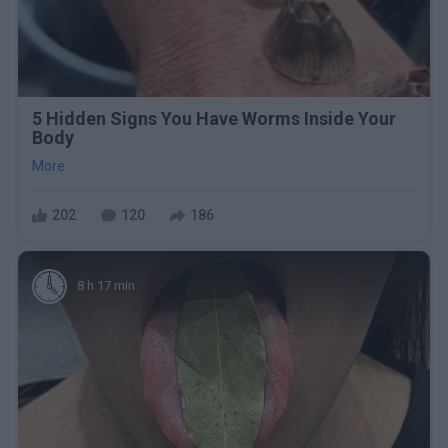
5 Hidden Signs You Have Worms Inside Your
Body
More
202
120
186
8 h 17 min