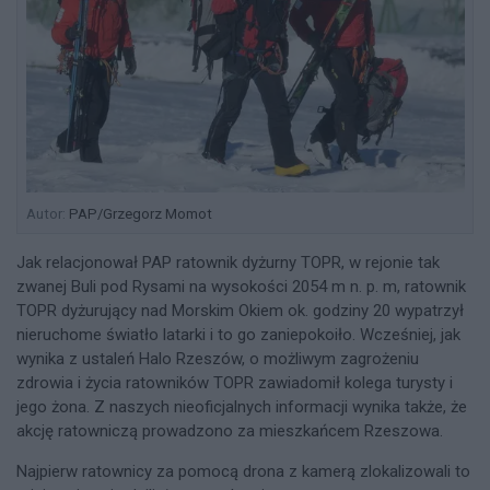
Autor:
PAP/Grzegorz Momot
Jak relacjonował PAP ratownik dyżurny TOPR, w rejonie tak
zwanej Buli pod Rysami na wysokości 2054 m n. p. m, ratownik
TOPR dyżurujący nad Morskim Okiem ok. godziny 20 wypatrzył
nieruchome światło latarki i to go zaniepokoiło. Wcześniej, jak
wynika z ustaleń Halo Rzeszów, o możliwym zagrożeniu
zdrowia i życia ratowników TOPR zawiadomił kolega turysty i
jego żona. Z naszych nieoficjalnych informacji wynika także, że
akcję ratowniczą prowadzono za mieszkańcem Rzeszowa.
Najpierw ratownicy za pomocą drona z kamerą zlokalizowali to