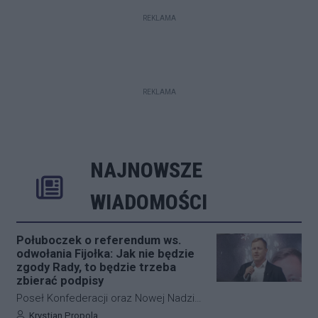
REKLAMA
REKLAMA
NAJNOWSZE
Rozwiń
Poprzednie
Następne
Kliknij aby 
K
WIADOMOŚCI
Połuboczek o referendum ws.
odwołania Fijołka: Jak nie będzie
zgody Rady, to będzie trzeba
zbierać podpisy
Poseł Konfederacji oraz Nowej Nadziei,
Michał Połuboczek, deklaruje
Autor artykułu:
Krystian Propola