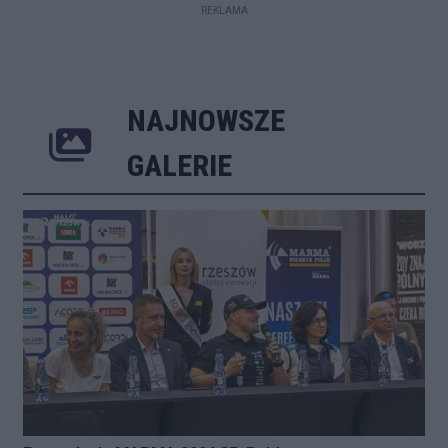
REKLAMA
NAJNOWSZE
Poprzednie
Następne
Kliknij 
GALERIE