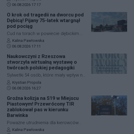
Data dodania artykułu:
gotowość do zaangażowania się w
06.08.2026 17:17
działania zmierzające do
O krok od tragedii na dworcu pod
przeprowadzenia referendum w
Dębicą! Pijany 75-latek wtargnął
sprawie odwołania prezydenta
pod pociąg
Rzeszowa, Konrada Fijołka. W
Cud na torach w powiecie dębickim.
programie "Cogito… u Raczyńskiej" na
Pijany 75-letni mężczyzna wtargnął pod
Autor artykułu:
Kalina Pawłowska
antenie wPolsce24 ocenił, że jeśli
Data dodania artykułu:
nadjeżdżający pociąg na dworcu PKP w
06.08.2026 17:11
inicjatywa nie uzyska poparcia Rady
Czarnej. Mimo że zdarzenie wyglądało
Naukowczyni z Rzeszowa
Miasta, możliwe będzie rozpoczęcie
dramatycznie, senior wyszedł z niego
stworzyła wirtualną wystawę o
zbiórki podpisów wśród mieszkańców.
bez poważniejszych obrażeń. Skutkiem
twórcach polskiej pedagogiki
incydentu były jednak spore utrudnienia
Sylwetki 54 osób, które miały wpływ na
na kolei, ruch pociągów zablokowano
rozwój polskiej edukacji przedszkolnej i
Autor artykułu:
Krystian Propola
na niemal godzinę.
Data dodania artykułu:
wczesnoszkolnej, można poznać dzięki
06.08.2026 16:27
nowej wystawie internetowej. Autorką
Groźna kolizja na S19 w Miejscu
projektu "Polska pedagogika
Piastowym! Przewrócony TIR
przedszkolna i wczesnoszkolna i jej
zablokował pas w kierunku
twórcy" jest dr Mariola Kinal z Instytutu
Barwinka
Pedagogiki Uniwersytetu
Poważne utrudnienia dla kierowców
Rzeszowskiego. Ekspozycja jest
jadących w stronę przejścia
Autor artykułu:
Kalina Pawłowska