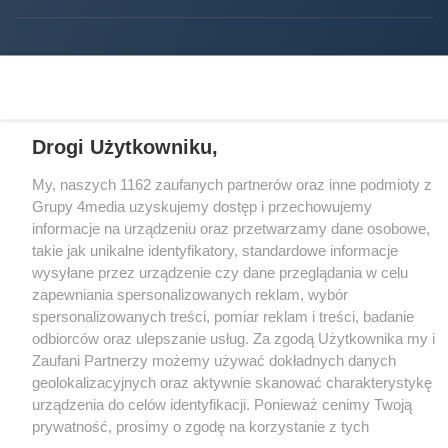
Facebook.com
X.com
Instagram.com
Tiktok.com
Youtube.com
Drogi Użytkowniku,
CMS portalu
przygotowany przez
Loaded
:
Unmute
24.56%
My, naszych 1162 zaufanych partnerów oraz inne podmioty z
Grupy 4media uzyskujemy dostęp i przechowujemy
informacje na urządzeniu oraz przetwarzamy dane osobowe,
takie jak unikalne identyfikatory, standardowe informacje
wysyłane przez urządzenie czy dane przeglądania w celu
zapewniania spersonalizowanych reklam, wybór
spersonalizowanych treści, pomiar reklam i treści, badanie
odbiorców oraz ulepszanie usług. Za zgodą Użytkownika my i
Zaufani Partnerzy możemy używać dokładnych danych
geolokalizacyjnych oraz aktywnie skanować charakterystykę
urządzenia do celów identyfikacji. Ponieważ cenimy Twoją
prywatność, prosimy o zgodę na korzystanie z tych
technologii poprzez kliknięcie „Akceptuję”. Zgoda jest