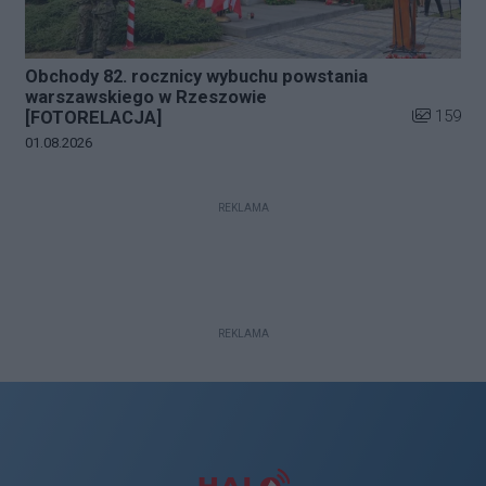
Obchody 82. rocznicy wybuchu powstania
warszawskiego w Rzeszowie
Liczba zdj
159
[FOTORELACJA]
Data dodania galerii:
01.08.2026
REKLAMA
REKLAMA