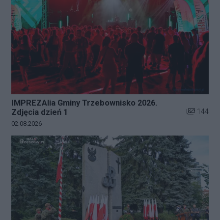
IMPREZAlia Gminy Trzebownisko 2026.
Liczba zdj
144
Zdjęcia dzień 1
Data dodania galerii:
02.08.2026