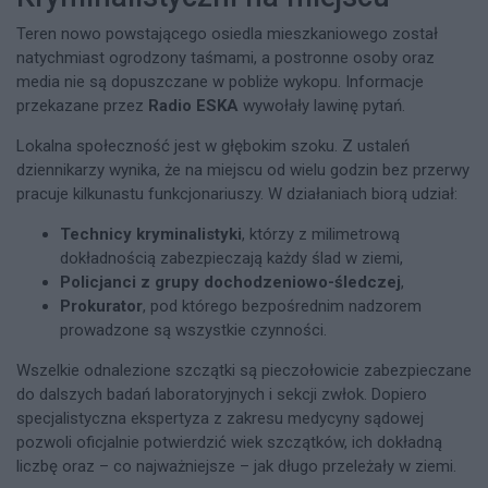
Teren nowo powstającego osiedla mieszkaniowego został
natychmiast ogrodzony taśmami, a postronne osoby oraz
media nie są dopuszczane w pobliże wykopu. Informacje
przekazane przez
Radio ESKA
wywołały lawinę pytań.
Lokalna społeczność jest w głębokim szoku. Z ustaleń
dziennikarzy wynika, że na miejscu od wielu godzin bez przerwy
pracuje kilkunastu funkcjonariuszy. W działaniach biorą udział:
Technicy kryminalistyki
, którzy z milimetrową
dokładnością zabezpieczają każdy ślad w ziemi,
Policjanci z grupy dochodzeniowo-śledczej
,
Prokurator
, pod którego bezpośrednim nadzorem
prowadzone są wszystkie czynności.
Wszelkie odnalezione szczątki są pieczołowicie zabezpieczane
do dalszych badań laboratoryjnych i sekcji zwłok. Dopiero
specjalistyczna ekspertyza z zakresu medycyny sądowej
pozwoli oficjalnie potwierdzić wiek szczątków, ich dokładną
liczbę oraz – co najważniejsze – jak długo przeleżały w ziemi.