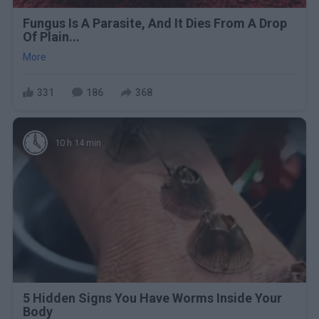
Fungus Is A Parasite, And It Dies From A Drop
Of Plain...
More
331
186
368
10 h 14 min
5 Hidden Signs You Have Worms Inside Your
Body