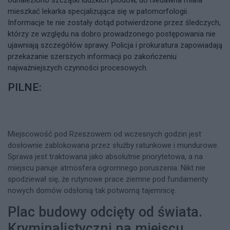
odnaleziono szczątki ludzkich płodów, do niedawna miała
mieszkać lekarka specjalizująca się w patomorfologii.
Informacje te nie zostały dotąd potwierdzone przez śledczych,
którzy ze względu na dobro prowadzonego postępowania nie
ujawniają szczegółów sprawy. Policja i prokuratura zapowiadają
przekazanie szerszych informacji po zakończeniu
najważniejszych czynności procesowych.
PILNE:
Miejscowość pod Rzeszowem od wczesnych godzin jest
dosłownie zablokowana przez służby ratunkowe i mundurowe.
Sprawa jest traktowana jako absolutnie priorytetowa, a na
miejscu panuje atmosfera ogromnego poruszenia. Nikt nie
spodziewał się, że rutynowe prace ziemne pod fundamenty
nowych domów odsłonią tak potworną tajemnicę.
Plac budowy odcięty od świata.
Kryminalistyczni na miejscu