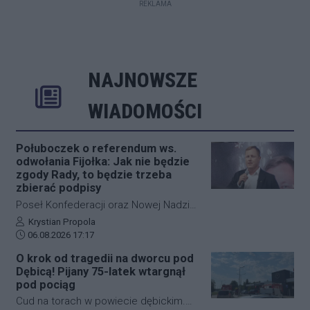
REKLAMA
NAJNOWSZE
Rozwiń
Poprzednie
Następne
Kliknij aby 
K
WIADOMOŚCI
Połuboczek o referendum ws.
odwołania Fijołka: Jak nie będzie
zgody Rady, to będzie trzeba
zbierać podpisy
Poseł Konfederacji oraz Nowej Nadziei,
Michał Połuboczek, deklaruje
Autor artykułu:
Krystian Propola
Data dodania artykułu:
gotowość do zaangażowania się w
06.08.2026 17:17
działania zmierzające do
O krok od tragedii na dworcu pod
przeprowadzenia referendum w
Dębicą! Pijany 75-latek wtargnął
sprawie odwołania prezydenta
pod pociąg
Rzeszowa, Konrada Fijołka. W
Cud na torach w powiecie dębickim.