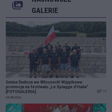
Poprzednie
Następne
Kliknij 
GALERIE
Gmina Świlcza we Włoszech! Wyjątkowa
promocja na festiwalu „Le Spiagge d’Italia”
Liczba zd
19
[FOTOGALERIA]
Data dodania galerii:
04.08.2026