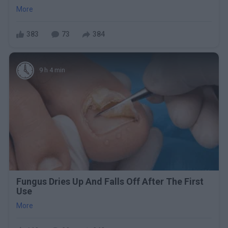
More
383
73
384
9 h 4 min
Fungus Dries Up And Falls Off After The First
Use
More