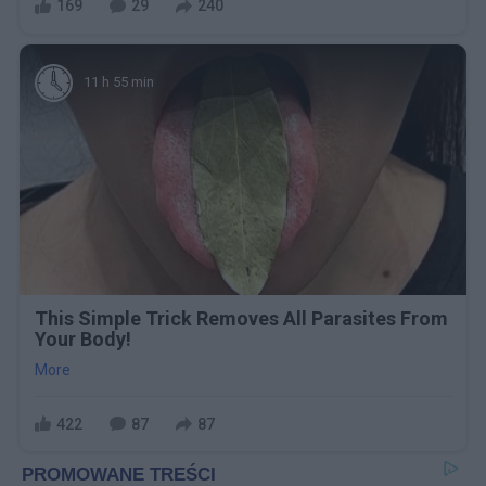
169
29
240
11 h 55 min
This Simple Trick Removes All Parasites From
Your Body!
More
422
87
87