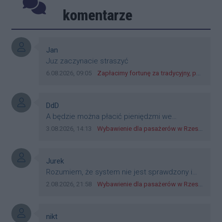
Rzeszowie.
Poprzednie
Następ
komentarze
Autor komentarza:
Jan
Treść komentarza:
Juz zaczynacie straszyć
Data dodania komentarza:
Źródło komentarza:
6.08.2026, 09:05
Zapłacimy fortunę za tradycyjny, polski obiad?! Ceny ziemniaków w skupach skoczyły o 265 procent!
Autor komentarza:
DdD
Treść komentarza:
A będzie można płacić pieniędzmi we
wszystkich? Bo banknoty emitowane przez
Data dodania komentarza:
Źródło komentarza:
3.08.2026, 14:13
Wybawienie dla pasażerów w Rzeszowie? W mieście ruszyły testy nowego rozwiązania
Narodowy Bank Polski, są prawnym środkiem
płatniczym w Polsce, a nie jakieś telefony,
plastik czy inne bliki. Zakrawa na
Autor komentarza:
Jurek
dyskryminację.
Treść komentarza:
Rozumiem, że system nie jest sprawdzony i
przetestowany. Wybieram się z mim młodym
Data dodania komentarza:
Źródło komentarza:
2.08.2026, 21:58
Wybawienie dla pasażerów w Rzeszowie? W mieście ruszyły testy nowego rozwiązania
do szkoły, zobaczymy jak to ztm, gmina
boguchwała i inne zajęte w tej całej organizacji
przejazdów dadzą radę. Albo ogarną, jak to
Autor komentarza:
nikt