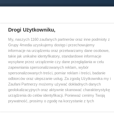
CMS portalu
przygotowany przez
Loaded
:
Unmute
64.85%
Drogi Użytkowniku,
My, naszych 1160 zaufanych partnerów oraz inne podmioty z
Grupy 4media uzyskujemy dostęp i przechowujemy
informacje na urządzeniu oraz przetwarzamy dane osobowe,
takie jak unikalne identyfikatory, standardowe informacje
wysyłane przez urządzenie czy dane przeglądania w celu
zapewniania spersonalizowanych reklam, wybór
spersonalizowanych treści, pomiar reklam i treści, badanie
odbiorców oraz ulepszanie usług. Za zgodą Użytkownika my i
Zaufani Partnerzy możemy używać dokładnych danych
geolokalizacyjnych oraz aktywnie skanować charakterystykę
urządzenia do celów identyfikacji. Ponieważ cenimy Twoją
prywatność, prosimy o zgodę na korzystanie z tych
technologii poprzez kliknięcie „Akceptuję”. Zgoda jest
dobrowolna i zawsze możesz ją zmienić/wycofać klikając