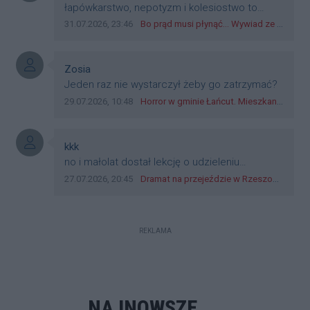
teraz młode ludzie mówią.
Treść komentarza:
łapówkarstwo, nepotyzm i kolesiostwo to
norma w pge dystrybucja rzeszów, takie ***e
Data dodania komentarza:
Źródło komentarza:
31.07.2026, 23:46
Bo prąd musi płynąć... Wywiad ze Zbigniewem Możdżeniem - Dyrektorem Generalnym Oddziału PGE Dystrybucja w Rzeszowie
jak wozowicz czy rybarczyk lub kutyła
cieleckiz dupo na głowie nadal pracują bo to
zagorzali pisowcy
Autor komentarza:
Zosia
Treść komentarza:
Jeden raz nie wystarczył żeby go zatrzymać?
Data dodania komentarza:
Źródło komentarza:
29.07.2026, 10:48
Horror w gminie Łańcut. Mieszkaniec Rzeszowa terroryzował rodzinę nożem i zaatakował policjantów! [VIDEO]
Autor komentarza:
kkk
Treść komentarza:
no i małolat dostał lekcję o udzieleniu
pierwszeństwa
Data dodania komentarza:
Źródło komentarza:
27.07.2026, 20:45
Dramat na przejeździe w Rzeszowie. 16-latek na hulajnodze wjechał wprost pod szynobus
REKLAMA
NAJNOWSZE