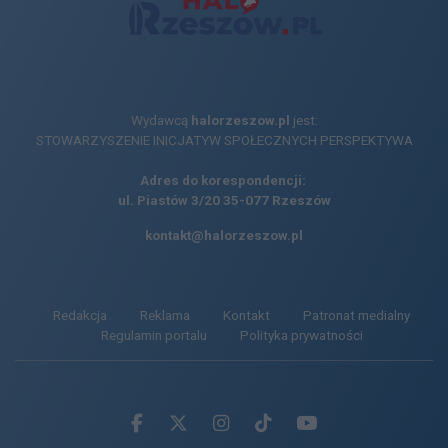
Wydawcą
halorzeszow.pl
jest:
STOWARZYSZENIE INICJATYW SPOŁECZNYCH PERSPEKTYWA
Adres do korespondencji:
ul. Piastów 3/20
35-077 Rzeszów
kontakt@halorzeszow.pl
Redakcja
Reklama
Kontakt
Patronat medialny
Regulamin portalu
Polityka prywatności
Facebook.com
X.com
Instagram.com
Tiktok.com
Youtube.com