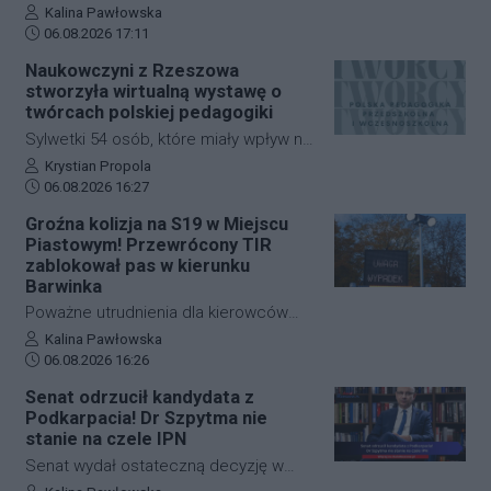
programie "Cogito… u Raczyńskiej" na
Pijany 75-letni mężczyzna wtargnął pod
Autor artykułu:
Kalina Pawłowska
antenie wPolsce24 ocenił, że jeśli
Data dodania artykułu:
nadjeżdżający pociąg na dworcu PKP w
06.08.2026 17:11
inicjatywa nie uzyska poparcia Rady
Czarnej. Mimo że zdarzenie wyglądało
Naukowczyni z Rzeszowa
Miasta, możliwe będzie rozpoczęcie
dramatycznie, senior wyszedł z niego
stworzyła wirtualną wystawę o
zbiórki podpisów wśród mieszkańców.
bez poważniejszych obrażeń. Skutkiem
twórcach polskiej pedagogiki
incydentu były jednak spore utrudnienia
Sylwetki 54 osób, które miały wpływ na
na kolei, ruch pociągów zablokowano
rozwój polskiej edukacji przedszkolnej i
Autor artykułu:
Krystian Propola
na niemal godzinę.
Data dodania artykułu:
wczesnoszkolnej, można poznać dzięki
06.08.2026 16:27
nowej wystawie internetowej. Autorką
Groźna kolizja na S19 w Miejscu
projektu "Polska pedagogika
Piastowym! Przewrócony TIR
przedszkolna i wczesnoszkolna i jej
zablokował pas w kierunku
twórcy" jest dr Mariola Kinal z Instytutu
Barwinka
Pedagogiki Uniwersytetu
Poważne utrudnienia dla kierowców
Rzeszowskiego. Ekspozycja jest
jadących w stronę przejścia
Autor artykułu:
Kalina Pawłowska
dostępna od czwartku, 6 sierpnia.
Data dodania artykułu:
granicznego w Barwinku. Na trasie S19
06.08.2026 16:26
na wysokości Miejsca Piastowego
Senat odrzucił kandydata z
doszło do zderzenia samochodu
Podkarpacia! Dr Szpytma nie
osobowego z ciężarowym. W wyniku
stanie na czele IPN
kolizji TIR przewrócił się i zablokował
Senat wydał ostateczną decyzję w
pas awaryjny oraz wolny. Ruch w
sprawie obsadzenia stanowiska