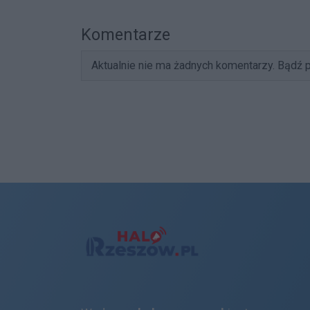
Komentarze
Aktualnie nie ma żadnych komentarzy. Bądź p