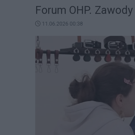
Forum OHP. Zawody g
11.06.2026 00:38