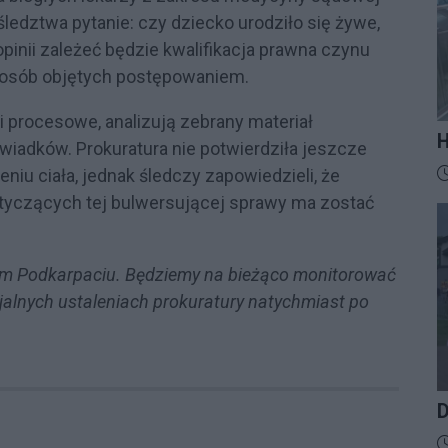
edztwa pytanie: czy dziecko urodziło się żywe,
opinii zależeć będzie kwalifikacja prawna czynu
 osób objętych postępowaniem.
i procesowe, analizują zebrany materiał
H
iadków. Prokuratura nie potwierdziła jeszcze
M
D
eniu ciała, jednak śledczy zapowiedzieli, że
t
otyczących tej bulwersującej sprawy ma zostać
z
m Podkarpaciu. Będziemy na bieżąco monitorować
cjalnych ustaleniach prokuratury natychmiast po
D
D