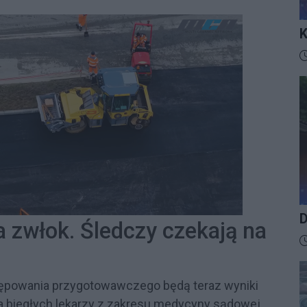
K
I
D
D
 zwłok. Śledczy czekają na
D
ępowania przygotowawczego będą teraz wyniki
ia biegłych lekarzy z zakresu medycyny sądowej