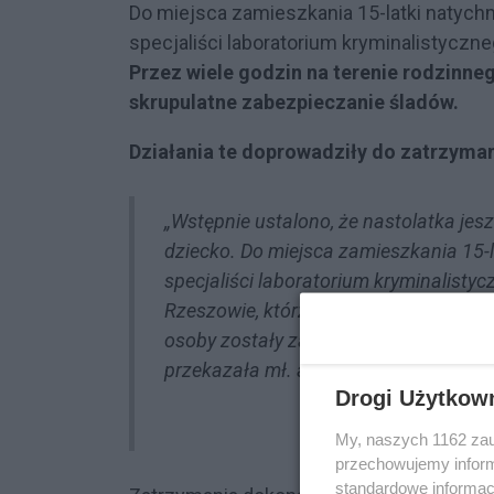
Do miejsca zamieszkania 15-latki natychmi
specjaliści laboratorium kryminalistycz
Przez wiele godzin na terenie rodzinne
skrupulatne zabezpieczanie śladów.
Działania te doprowadziły do zatrzyman
„Wstępnie ustalono, że nastolatka jes
dziecko. Do miejsca zamieszkania 15-la
specjaliści laboratorium kryminalisty
Rzeszowie, którzy pod nadzorem prok
osoby zostały zatrzymane. Na ten mom
przekazała mł. asp. Sara Bania-Nowak 
Drogi Użytkow
My, naszych 1162 zau
przechowujemy informa
standardowe informac