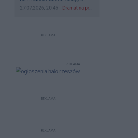
udzieleniu pierwszeństwa
Data dodania komentarza:
Źródło komentarza:
27.07.2026, 20:45
Dramat na przejeździe w Rzeszowie. 16-latek na hulajnodze wjechał wprost pod szynobus
REKLAMA
REKLAMA
REKLAMA
REKLAMA