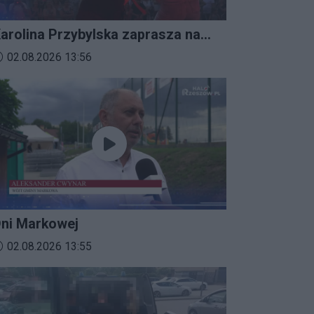
arolina Przybylska zaprasza na
mprezalia 2026
ata dodania materiału wideo:
02.08.2026 13:56
ni Markowej
ata dodania materiału wideo:
02.08.2026 13:55