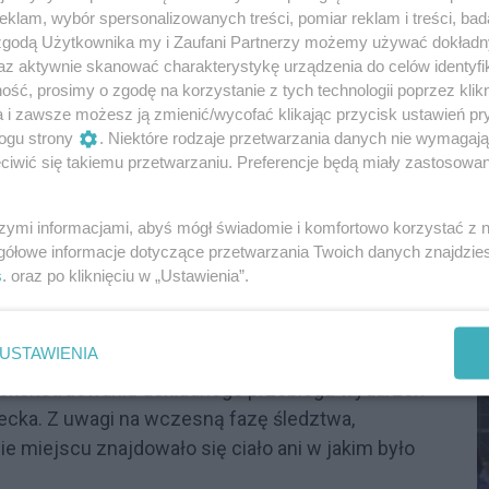
ek prokuratora.
Na obecnym etapie śledczy
klam, wybór spersonalizowanych treści, pomiar reklam i treści, bad
żsamości tych osób, stopnia ich pokrewieństwa
 zgodą Użytkownika my i Zaufani Partnerzy możemy używać dokład
 w tym zdarzeniu.
Nie wiadomo również, czy
az aktywnie skanować charakterystykę urządzenia do celów identyfi
ry jakiekolwiek zarzuty.
ść, prosimy o zgodę na korzystanie z tych technologii poprzez klikn
a i zawsze możesz ją zmienić/wycofać klikając przycisk ustawień pr
ogu strony
. Niektóre rodzaje przetwarzania danych nie wymagaj
na terenie gospodarstwa w
iwić się takiemu przetwarzaniu. Preferencje będą miały zastosowania
szymi informacjami, abyś mógł świadomie i komfortowo korzystać z
S
cych ustaleń „Gazety Wyborczej”, do przełomu w
gółowe informacje dotyczące przetwarzania Twoich danych znajdzi
I
s
. oraz po kliknięciu w „Ustawienia”.
eniu się dziewczyny do szpitala.
Podczas
D
zy odnaleźli ukryte zwłoki noworodka.
USTAWIENIA
niło priorytety oraz charakter prowadzonych
 zrekonstruowaniu dokładnego przebiegu wydarzeń
iecka. Z uwagi na wczesną fazę śledztwa,
ie miejscu znajdowało się ciało ani w jakim było