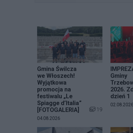
Gmina Świlcza
IMPREZA
we Włoszech!
Gminy
Wyjątkowa
Trzebow
promocja na
2026. Zd
festiwalu „Le
dzień 1
Spiagge d’Italia”
Data dodani
02.08.202
Liczba zdjęć w galer
19
[FOTOGALERIA]
Data dodania galerii:
04.08.2026