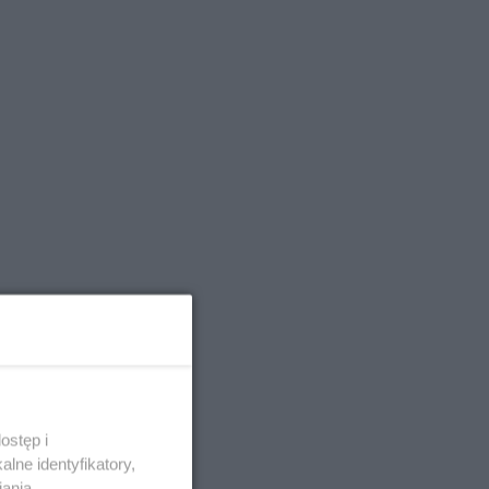
ostęp i
lne identyfikatory,
iania