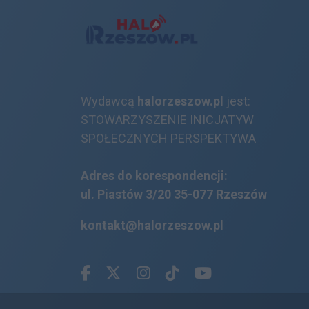
Wydawcą
halorzeszow.pl
jest:
STOWARZYSZENIE INICJATYW
SPOŁECZNYCH PERSPEKTYWA
Adres do korespondencji:
ul. Piastów 3/20
35-077 Rzeszów
kontakt@halorzeszow.pl
Facebook.com
X.com
Instagram.com
Tiktok.com
Youtube.com