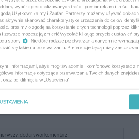
klam, wybór spersonalizowanych treści, pomiar reklam i treści, bad
Podpis
 zgodą Użytkownika my i Zaufani Partnerzy możemy używać dokład
az aktywnie skanować charakterystykę urządzenia do celów identyfi
ść, prosimy o zgodę na korzystanie z tych technologii poprzez klikn
a i zawsze możesz ją zmienić/wycofać klikając przycisk ustawień pr
Dodaj
ogu strony
. Niektóre rodzaje przetwarzania danych nie wymagaj
iwić się takiemu przetwarzaniu. Preferencje będą miały zastosowania
komentarz
ulamin serwisu www.halorzeszow.pl wydawanego przez
szymi informacjami, abyś mógł świadomie i komfortowo korzystać z
Rzeszowie. Wydawca jest administratorem Twoich
gółowe informacje dotyczące przetwarzania Twoich danych znajdzi
z korzystaniem z serwisu. Zgodnie z art. 24 ust. 1
s
. oraz po kliknięciu w „Ustawienia”.
bowych, podanie danych jest dobrowolne,
u do treści swoich danych i ich poprawiania.
USTAWIENIA
ierwszy, dodaj swój komentarz.