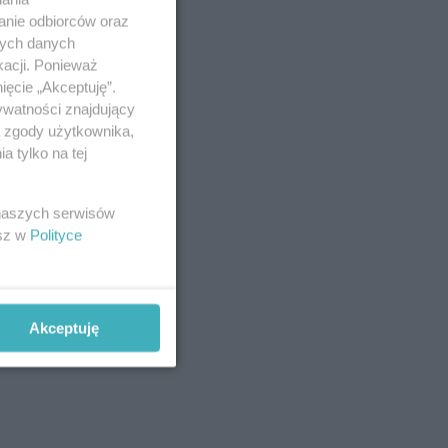
anie odbiorców oraz
nych danych
kacji. Ponieważ
ięcie „Akceptuję”.
ywatności znajdujący
ą zgody użytkownika,
 tylko na tej
 naszych serwisów
esz w
Polityce
Akceptuję