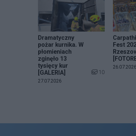
Dramatyczny
Carpath
pożar kurnika. W
Fest 20
płomieniach
Rzeszo
zginęło 13
[FOTOR
tysięcy kur
Data dodani
26.07.202
Liczba zdjęć w galer
10
[GALERIA]
Data dodania galerii:
27.07.2026