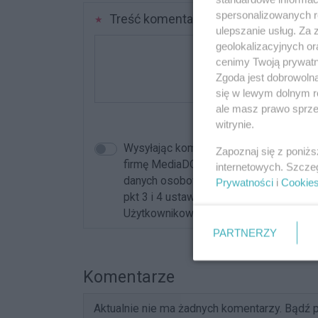
spersonalizowanych re
Treść komentarza
ulepszanie usług. Za
geolokalizacyjnych or
cenimy Twoją prywatno
Zgoda jest dobrowoln
się w lewym dolnym r
ale masz prawo sprzec
witrynie.
Wysyłając komentarz akceptujesz reg
Zapoznaj się z poniż
firmę MediaDOM z siedzibą w mieście 
internetowych. Szcze
danych osobowych dla celów związanych 
Prywatności
i
Cookie
pkt 3 i 4 ustawy o ochronie danych oso
Użytkownikowi przysługuje prawo dostęp
PARTNERZY
Komentarze
Aktualnie nie ma żadnych komentarzy. Bądź p