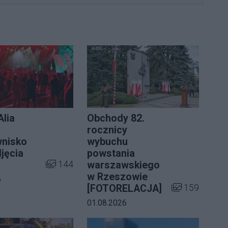
lia
Obchody 82.
rocznicy
nisko
wybuchu
jęcia
powstania
Liczba zdjęć w galerii:
144
warszawskiego
w Rzeszowie
a galerii:
6
ii:
Liczba zdjęć w 
159
[FOTORELACJA]
Data dodania galerii:
01.08.2026