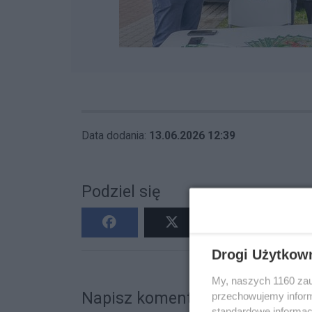
Data dodania:
13.06.2026 12:39
Podziel się
Drogi Użytkow
My, naszych 1160 zau
Napisz komentarz
przechowujemy informa
standardowe informac