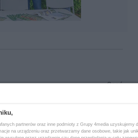
Oceń
0
0
niku,
fanych partnerów oraz inne podmioty z Grupy 4media uzyskujemy d
cje na urządzeniu oraz przetwarzamy dane osobowe, takie jak unika
je wysyłane przez urządzenie czy dane przeglądania w celu zapewn