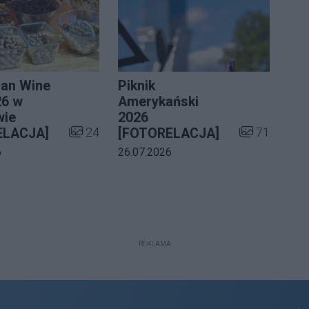
ian Wine
Piknik
26 w
Amerykański
wie
2026
Liczba zdjęć w galerii:
Liczba zdjęć 
24
71
ELACJA]
[FOTORELACJA]
a galerii:
Data dodania galerii:
6
26.07.2026
ii:
REKLAMA