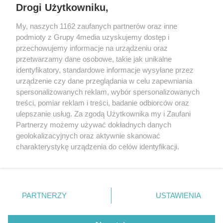
Drogi Użytkowniku,
My, naszych 1162 zaufanych partnerów oraz inne
podmioty z Grupy 4media uzyskujemy dostęp i
Wydawcą
halorzeszow.pl
jest:
przechowujemy informacje na urządzeniu oraz
STOWARZYSZENIE INICJATYW SPOŁECZNYCH PERSPEKTYWA
przetwarzamy dane osobowe, takie jak unikalne
identyfikatory, standardowe informacje wysyłane przez
Adres do korespondencji:
urządzenie czy dane przeglądania w celu zapewniania
ul. Piastów 3/20
35-077 Rzeszów
spersonalizowanych reklam, wybór spersonalizowanych
treści, pomiar reklam i treści, badanie odbiorców oraz
kontakt@halorzeszow.pl
ulepszanie usług. Za zgodą Użytkownika my i Zaufani
Partnerzy możemy używać dokładnych danych
geolokalizacyjnych oraz aktywnie skanować
Redakcja
Reklama
Kontakt
Patronat medialny
charakterystykę urządzenia do celów identyfikacji.
Regulamin portalu
Polityka prywatności
Ponieważ cenimy Twoją prywatność, prosimy o zgodę na
korzystanie z tych technologii poprzez kliknięcie
„Akceptuję”. Zgoda jest dobrowolna i zawsze możesz ją
zmienić/wycofać klikając przycisk ustawień prywatności
PARTNERZY
USTAWIENIA
Facebook.com
X.com
Instagram.com
Tiktok.com
Youtube.com
znajdujący się w lewym dolnym rogu strony
. Niektóre
rodzaje przetwarzania danych nie wymagają zgody