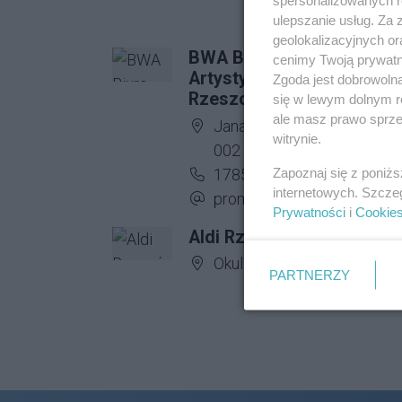
ulepszanie usług. Za
geolokalizacyjnych or
BWA Biuro Wystaw
cenimy Twoją prywatno
Artystycznych w
Zgoda jest dobrowoln
Rzeszowie
się w lewym dolnym r
ale masz prawo sprzec
Adres firmy:
Jana III Sobieskiego 18, 35
witrynie.
002 Rzeszów
Numer telefonu firmy:
Zapoznaj się z poniż
178533667
internetowych. Szcze
Adres e-mail firmy:
promocja@bwa.rzeszow.pl
Prywatności
i
Cookie
Aldi Rzeszów
Adres firmy:
Okulickiego 10
PARTNERZY