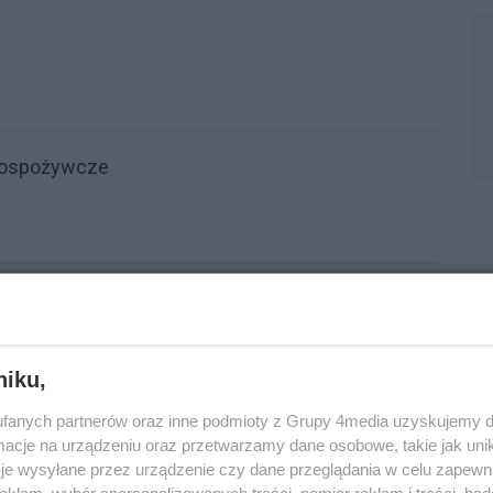
nospożywcze
:
684
ID wpisu:
794
niku,
fanych partnerów oraz inne podmioty z Grupy 4media uzyskujemy d
cje na urządzeniu oraz przetwarzamy dane osobowe, takie jak unika
je wysyłane przez urządzenie czy dane przeglądania w celu zapewn
klam, wybór spersonalizowanych treści, pomiar reklam i treści, bad