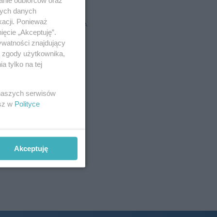
nych danych
kacji. Ponieważ
REKLAMA
ięcie „Akceptuję”.
ywatności znajdujący
ą zgody użytkownika,
 tylko na tej
 naszych serwisów
esz w
Polityce
Akceptuję