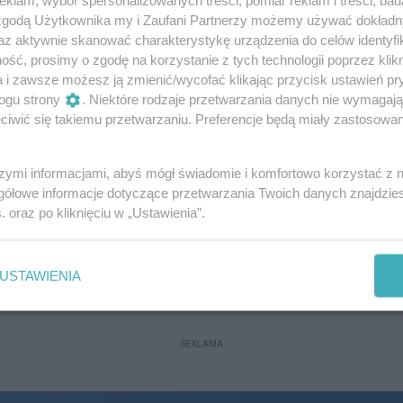
 zgodą Użytkownika my i Zaufani Partnerzy możemy używać dokład
az aktywnie skanować charakterystykę urządzenia do celów identyfi
Fundacja Street Autonomy
ść, prosimy o zgodę na korzystanie z tych technologii poprzez klikn
a i zawsze możesz ją zmienić/wycofać klikając przycisk ustawień pr
Adres firmy:
35-001 Rzeszów
ogu strony
. Niektóre rodzaje przetwarzania danych nie wymagaj
Numer telefonu firmy:
730756213
iwić się takiemu przetwarzaniu. Preferencje będą miały zastosowania
-
Adres e-mail firmy:
kontakt@streetautonomy.co
m
szymi informacjami, abyś mógł świadomie i komfortowo korzystać z
gółowe informacje dotyczące przetwarzania Twoich danych znajdzi
s
. oraz po kliknięciu w „Ustawienia”.
Aldi Rzeszów
Adres firmy:
Witolda 34
USTAWIENIA
REKLAMA