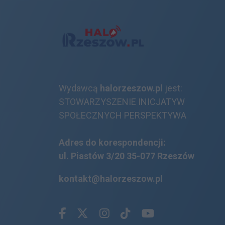
Wydawcą
halorzeszow.pl
jest:
STOWARZYSZENIE INICJATYW
SPOŁECZNYCH PERSPEKTYWA
Adres do korespondencji:
ul. Piastów 3/20
35-077 Rzeszów
kontakt@halorzeszow.pl
Facebook.com
X.com
Instagram.com
Tiktok.com
Youtube.com