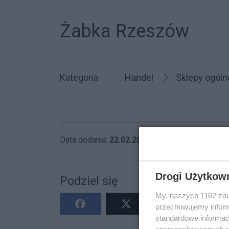
Żabka Rzeszów
Kategoria
Handel
Sklepy ogól
Data dodania:
22.02.2023 14:46
Wyświetleń
Drogi Użytkow
Podziel się
My, naszych 1162 zau
przechowujemy informa
standardowe informac
spersonalizowanych re