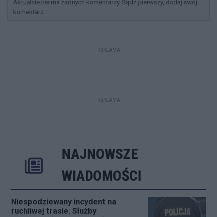
Aktualnie nie ma żadnych komentarzy. Bądź pierwszy, dodaj swój
komentarz.
REKLAMA
REKLAMA
NAJNOWSZE
Rozwiń
Poprzednie
Następne
Kliknij aby 
K
WIADOMOŚCI
Niespodziewany incydent na
ruchliwej trasie. Służby