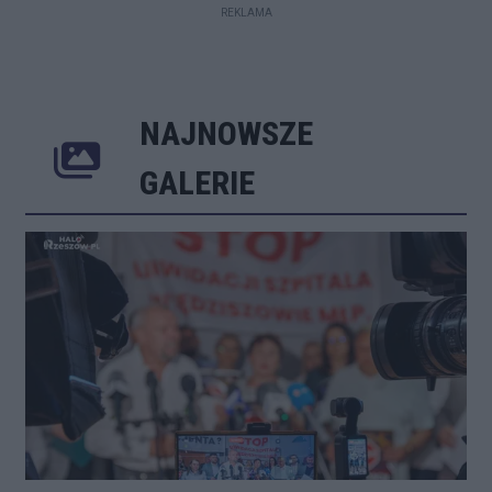
REKLAMA
NAJNOWSZE
Poprzednie
Następne
Kliknij 
GALERIE