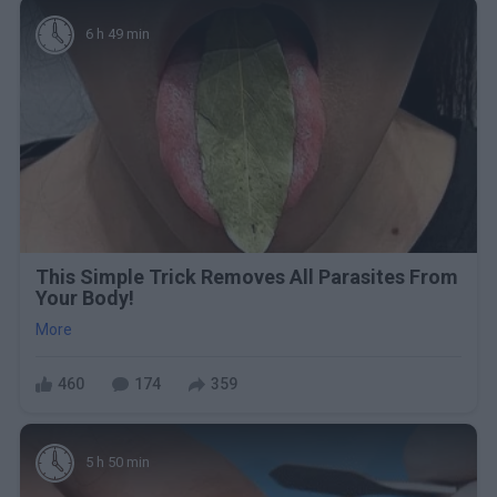
6 h 49 min
This Simple Trick Removes All Parasites From
Your Body!
More
460
174
359
5 h 50 min