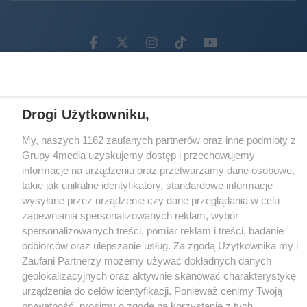
Facebook.com
X.com
Instagram.com
Tiktok.com
Youtube.com
CMS portalu
przygotowany przez
Loaded
:
Unmute
Drogi Użytkowniku,
24.56%
My, naszych 1162 zaufanych partnerów oraz inne podmioty z
Grupy 4media uzyskujemy dostęp i przechowujemy
informacje na urządzeniu oraz przetwarzamy dane osobowe,
takie jak unikalne identyfikatory, standardowe informacje
wysyłane przez urządzenie czy dane przeglądania w celu
zapewniania spersonalizowanych reklam, wybór
spersonalizowanych treści, pomiar reklam i treści, badanie
odbiorców oraz ulepszanie usług. Za zgodą Użytkownika my i
Zaufani Partnerzy możemy używać dokładnych danych
geolokalizacyjnych oraz aktywnie skanować charakterystykę
urządzenia do celów identyfikacji. Ponieważ cenimy Twoją
prywatność, prosimy o zgodę na korzystanie z tych