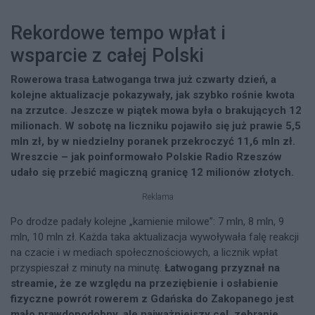
Rekordowe tempo wpłat i
wsparcie z całej Polski
Rowerowa trasa Łatwoganga trwa już czwarty dzień, a
kolejne aktualizacje pokazywały, jak szybko rośnie kwota
na zrzutce. Jeszcze w piątek mowa była o brakujących 12
milionach. W sobotę na liczniku pojawiło się już prawie 5,5
mln zł, by w niedzielny poranek przekroczyć 11,6 mln zł.
Wreszcie – jak poinformowało Polskie Radio Rzeszów
udało się przebić magiczną granicę 12 milionów złotych.
Reklama
Po drodze padały kolejne „kamienie milowe”: 7 mln, 8 mln, 9
mln, 10 mln zł. Każda taka aktualizacja wywoływała falę reakcji
na czacie i w mediach społecznościowych, a licznik wpłat
przyspieszał z minuty na minutę.
Łatwogang przyznał na
streamie, że ze względu na przeziębienie i osłabienie
fizyczne powrót rowerem z Gdańska do Zakopanego jest
mało prawdopodobny, ale najważniejszy cel zebranie