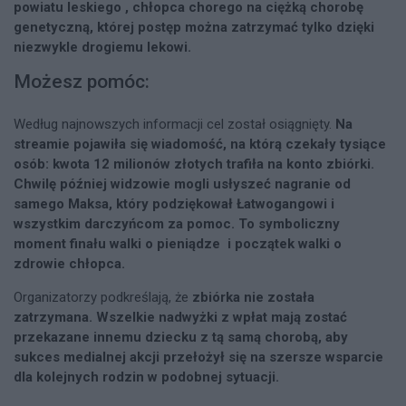
powiatu leskiego , chłopca chorego na ciężką chorobę
genetyczną, której postęp można zatrzymać tylko dzięki
niezwykle drogiemu lekowi.
Możesz pomóc:
Według najnowszych informacji cel został osiągnięty.
Na
streamie pojawiła się wiadomość, na którą czekały tysiące
osób: kwota 12 milionów złotych trafiła na konto zbiórki.
Chwilę później widzowie mogli usłyszeć nagranie od
samego Maksa, który podziękował Łatwogangowi i
wszystkim darczyńcom za pomoc. To symboliczny
moment finału walki o pieniądze i początek walki o
zdrowie chłopca.
Organizatorzy podkreślają, że
zbiórka nie została
zatrzymana. Wszelkie nadwyżki z wpłat mają zostać
przekazane innemu dziecku z tą samą chorobą, aby
sukces medialnej akcji przełożył się na szersze wsparcie
dla kolejnych rodzin w podobnej sytuacji.