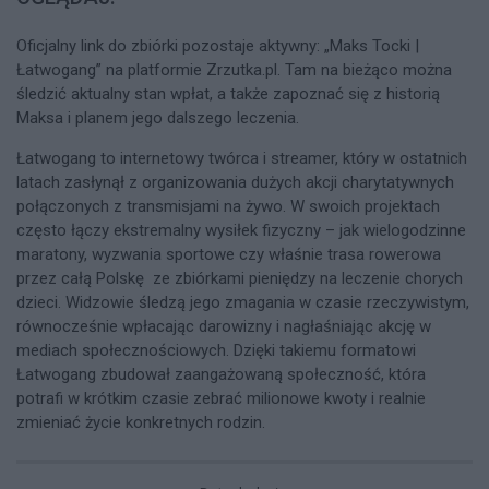
Oficjalny link do zbiórki pozostaje aktywny: „Maks Tocki |
Łatwogang” na platformie Zrzutka.pl. Tam na bieżąco można
śledzić aktualny stan wpłat, a także zapoznać się z historią
Maksa i planem jego dalszego leczenia.
Łatwogang to internetowy twórca i streamer, który w ostatnich
latach zasłynął z organizowania dużych akcji charytatywnych
połączonych z transmisjami na żywo. W swoich projektach
często łączy ekstremalny wysiłek fizyczny – jak wielogodzinne
maratony, wyzwania sportowe czy właśnie trasa rowerowa
przez całą Polskę ze zbiórkami pieniędzy na leczenie chorych
dzieci. Widzowie śledzą jego zmagania w czasie rzeczywistym,
równocześnie wpłacając darowizny i nagłaśniając akcję w
mediach społecznościowych. Dzięki takiemu formatowi
Łatwogang zbudował zaangażowaną społeczność, która
potrafi w krótkim czasie zebrać milionowe kwoty i realnie
zmieniać życie konkretnych rodzin.