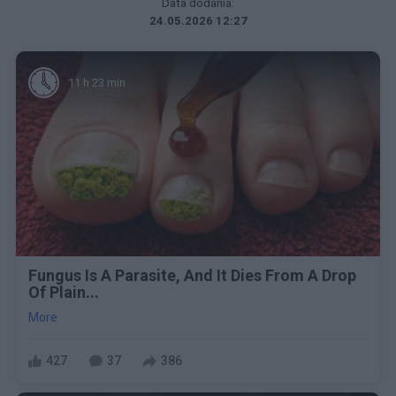
Data dodania:
24.05.2026 12:27
11 h 23 min
Fungus Is A Parasite, And It Dies From A Drop
Of Plain...
More
427
37
386