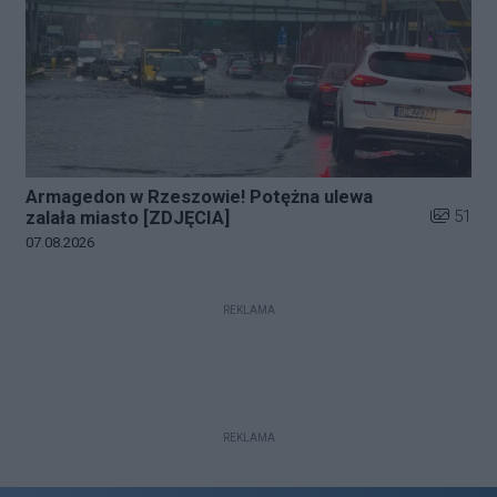
Armagedon w Rzeszowie! Potężna ulewa
Liczba zd
51
zalała miasto [ZDJĘCIA]
Data dodania galerii:
07.08.2026
REKLAMA
REKLAMA