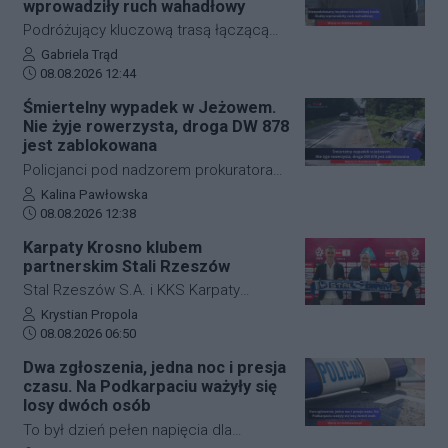
wprowadziły ruch wahadłowy
Podróżujący kluczową trasą łączącą
Jasło z Gorlicami muszą uzbroić się w
Autor artykułu:
Gabriela Trąd
Data dodania artykułu:
cierpliwość. Niespodziewane
08.08.2026 12:44
zdarzenie drogowe w miejscowości
Śmiertelny wypadek w Jeżowem.
Przysieki doprowadziło do utrudnień na
Nie żyje rowerzysta, droga DW 878
drodze krajowej nr 28. Na miejscu
jest zablokowana
natychmiast pojawiła się policja, która
Policjanci pod nadzorem prokuratora
wprowadziła zmianę w organizacji
ustalają szczegółowe okoliczności
Autor artykułu:
Kalina Pawłowska
ruchu, by zabezpieczyć teren i uniknąć
Data dodania artykułu:
tragicznego wypadku, do którego
08.08.2026 12:38
kolejnych niebezpiecznych sytuacji.
doszło dzisiaj rano w miejscowości
Karpaty Krosno klubem
Jeżowe w powiecie niżańskim. W
partnerskim Stali Rzeszów
wyniku zderzenia samochodu
Stal Rzeszów S.A. i KKS Karpaty
osobowego z rowerzystą, śmierć na
Krosno rozpoczęły oficjalną
Autor artykułu:
Krystian Propola
miejscu poniósł kierujący jednośladem.
Data dodania artykułu:
współpracę. Kluby podpisały
08.08.2026 06:50
Droga wojewódzka nr 878 jest
długoterminową umowę partnerską,
Dwa zgłoszenia, jedna noc i presja
całkowicie zablokowana.
która ma obejmować m.in. wymianę
czasu. Na Podkarpaciu ważyły się
doświadczeń, rozwój szkolenia
losy dwóch osób
młodzieży oraz obserwację i
To był dzień pełen napięcia dla
pozyskiwanie utalentowanych