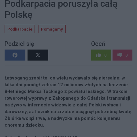
Podkarpacia poruszyła całą
Polskę
Podkarpacie
Pomagamy
Podziel się
Oceń
0
0
Łatwogang zrobił to, co wielu wydawało się nierealne: w
kilka dni pomógł zebrać 12 milionów złotych na leczenie
8‑letniego Maksa Tockiego z powiatu leskiego. W trakcie
rowerowej wyprawy z Zakopanego do Gdańska i transmisji
na żywo w internecie widzowie z całej Polski wpłacali
darowizny, aż licznik na zrzutce osiągnął potrzebną kwotę.
Zbiórka wciąż trwa, a nadwyżka ma pomóc kolejnemu
choremu dziecku.