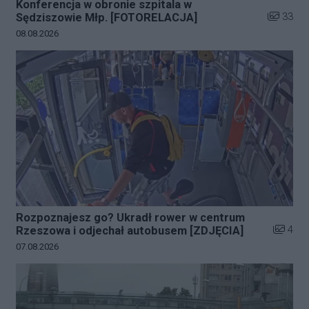
Konferencja w obronie szpitala w
Liczba zd
33
Sędziszowie Młp. [FOTORELACJA]
Data dodania galerii:
08.08.2026
Rozpoznajesz go? Ukradł rower w centrum
Liczba z
4
Rzeszowa i odjechał autobusem [ZDJĘCIA]
Data dodania galerii:
07.08.2026