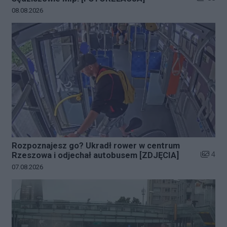
Data dodania galerii:
08.08.2026
Rozpoznajesz go? Ukradł rower w centrum
Liczba z
4
Rzeszowa i odjechał autobusem [ZDJĘCIA]
Data dodania galerii:
07.08.2026