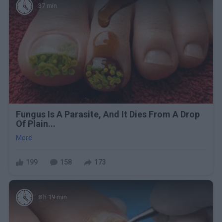
37 min
Fungus Is A Parasite, And It Dies From A Drop
Of Plain...
More
199
158
173
8 h 19 min