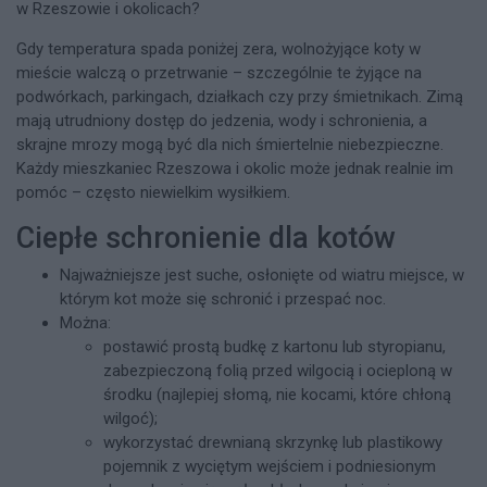
w Rzeszowie i okolicach?
Gdy temperatura spada poniżej zera, wolnożyjące koty w
mieście walczą o przetrwanie – szczególnie te żyjące na
podwórkach, parkingach, działkach czy przy śmietnikach. Zimą
mają utrudniony dostęp do jedzenia, wody i schronienia, a
skrajne mrozy mogą być dla nich śmiertelnie niebezpieczne.
Każdy mieszkaniec Rzeszowa i okolic może jednak realnie im
pomóc – często niewielkim wysiłkiem.
Ciepłe schronienie dla kotów
Najważniejsze jest suche, osłonięte od wiatru miejsce, w
którym kot może się schronić i przespać noc.
Można:
postawić prostą budkę z kartonu lub styropianu,
zabezpieczoną folią przed wilgocią i ocieploną w
środku (najlepiej słomą, nie kocami, które chłoną
wilgoć);
wykorzystać drewnianą skrzynkę lub plastikowy
pojemnik z wyciętym wejściem i podniesionym