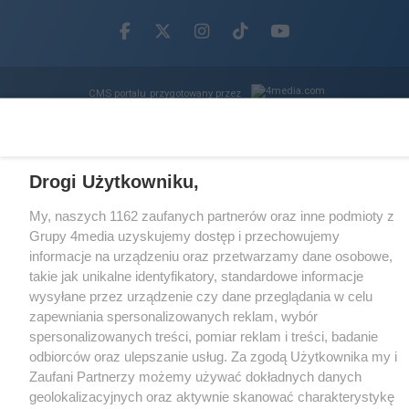
Facebook.com
X.com
Instagram.com
Tiktok.com
Youtube.com
CMS portalu
przygotowany przez
Loaded
:
Unmute
66.81%
Drogi Użytkowniku,
My, naszych 1162 zaufanych partnerów oraz inne podmioty z
Grupy 4media uzyskujemy dostęp i przechowujemy
informacje na urządzeniu oraz przetwarzamy dane osobowe,
takie jak unikalne identyfikatory, standardowe informacje
wysyłane przez urządzenie czy dane przeglądania w celu
zapewniania spersonalizowanych reklam, wybór
spersonalizowanych treści, pomiar reklam i treści, badanie
odbiorców oraz ulepszanie usług. Za zgodą Użytkownika my i
Zaufani Partnerzy możemy używać dokładnych danych
geolokalizacyjnych oraz aktywnie skanować charakterystykę