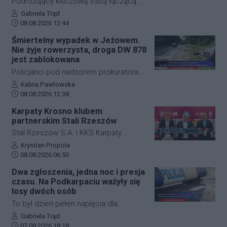
Podróżujący kluczową trasą łączącą
Jasło z Gorlicami muszą uzbroić się w
Autor artykułu:
Gabriela Trąd
Data dodania artykułu:
cierpliwość. Niespodziewane
08.08.2026 12:44
zdarzenie drogowe w miejscowości
Śmiertelny wypadek w Jeżowem.
Przysieki doprowadziło do utrudnień na
Nie żyje rowerzysta, droga DW 878
drodze krajowej nr 28. Na miejscu
jest zablokowana
natychmiast pojawiła się policja, która
Policjanci pod nadzorem prokuratora
wprowadziła zmianę w organizacji
ustalają szczegółowe okoliczności
Autor artykułu:
Kalina Pawłowska
ruchu, by zabezpieczyć teren i uniknąć
Data dodania artykułu:
tragicznego wypadku, do którego
08.08.2026 12:38
kolejnych niebezpiecznych sytuacji.
doszło dzisiaj rano w miejscowości
Karpaty Krosno klubem
Jeżowe w powiecie niżańskim. W
partnerskim Stali Rzeszów
wyniku zderzenia samochodu
Stal Rzeszów S.A. i KKS Karpaty
osobowego z rowerzystą, śmierć na
Krosno rozpoczęły oficjalną
Autor artykułu:
Krystian Propola
miejscu poniósł kierujący jednośladem.
Data dodania artykułu:
współpracę. Kluby podpisały
08.08.2026 06:50
Droga wojewódzka nr 878 jest
długoterminową umowę partnerską,
Dwa zgłoszenia, jedna noc i presja
całkowicie zablokowana.
która ma obejmować m.in. wymianę
czasu. Na Podkarpaciu ważyły się
doświadczeń, rozwój szkolenia
losy dwóch osób
młodzieży oraz obserwację i
To był dzień pełen napięcia dla
pozyskiwanie utalentowanych
funkcjonariuszy z powiatu niżańskiego.
Autor artykułu:
Gabriela Trąd
zawodników z regionu.
Data dodania artykułu:
W ciągu zaledwie kilkunastu godzin
07.08.2026 18:18