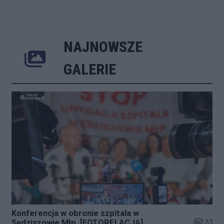
NAJNOWSZE
Poprzednie
Następne
Kliknij 
GALERIE
Konferencja w obronie szpitala w
Liczba zd
33
Sędziszowie Młp. [FOTORELACJA]