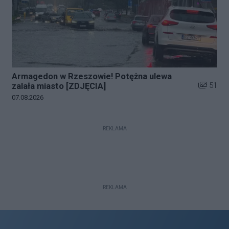
Armagedon w Rzeszowie! Potężna ulewa
Liczba zd
51
zalała miasto [ZDJĘCIA]
Data dodania galerii:
07.08.2026
REKLAMA
REKLAMA