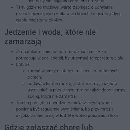
dnem, by nie ciągnęło chłodem od ziemi.
Tam, gdzie to możliwe, warto zabiegać o uchylanie
okienek piwnicznych – dla wielu kocich kolonii to jedyne
ciepłe miejsce w okolicy.
Jedzenie i woda, które nie
zamarzają
Zimą dokarmianie ma ogromne znaczenie – kot
potrzebuje więcej energii, by utrzymać temperaturę ciała.
Dobrze:
karmić w jednym, stałym miejscu i o podobnych
porach;
podawać karmę mokrą, jeśli możemy ją często
wymieniać, a przy silnym mrozie także dobrą karmę
suchą, która nie zamarza.
Trzeba pamiętać o wodzie – miska z czystą wodą
powinna być regularnie wymieniana, bo przy mrozie
szybko zamienia się w lód. Nie wolno podawać mleka.
Gdzie zgłaszać chore lub