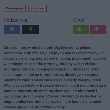
Pomagamy
Rzeszów
Podziel się
Oceń
0
0
Zimowe noce w mieście potrafią być ciche, piękne i…
bezlitosne. Gdy zza szyb ciepłych mieszkań patrzymy na
skrzący się śnieg, gdzieś pod blokiem, przy śmietniku albo
w ciemnym zakamarku piwnicy, skulony w kłębek kot
próbuje przetrwać kolejną mroźną noc. Dla nas to tylko
kilka stopni mniej na termometrze, dla niego – różnica
między bezpieczeństwem a walką o każdy kolejny dzień.
Wolno żyjące koty w Rzeszowie i okolicach nie poproszą o
pomoc słowami, ale możemy dostrzec ich obecność i
wyciągnąć do nich rękę. Czasem wystarczy miska karmy,
ciepła budka i odrobina serca, by małe kocie życie miało
szansę spokojnie doczekać wiosny.