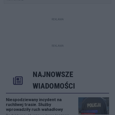
REKLAMA
REKLAMA
NAJNOWSZE
Rozwiń
Poprzednie
Następne
Kliknij aby 
K
WIADOMOŚCI
Niespodziewany incydent na
ruchliwej trasie. Służby
wprowadziły ruch wahadłowy