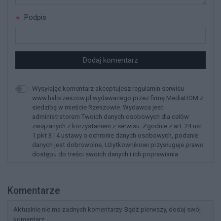
Podpis
Dodaj komentarz
Wysyłając komentarz akceptujesz regulamin serwisu
www.halorzeszow.pl wydawanego przez firmę MediaDOM z
siedzibą w mieście Rzeszowie. Wydawca jest
administratorem Twoich danych osobowych dla celów
związanych z korzystaniem z serwisu. Zgodnie z art. 24 ust.
1 pkt 3 i 4 ustawy o ochronie danych osobowych, podanie
danych jest dobrowolne, Użytkownikowi przysługuje prawo
dostępu do treści swoich danych i ich poprawiania.
Komentarze
Aktualnie nie ma żadnych komentarzy. Bądź pierwszy, dodaj swój
komentarz.