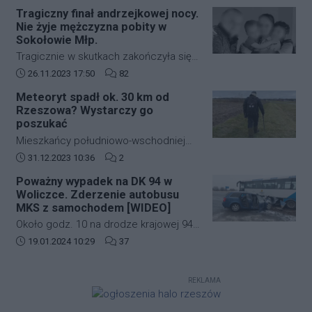
zabudowie szeregowej przy ulicy
strefę ograniczonej lotności EP R125.
Tragiczny finał andrzejkowej nocy.
kardynała Karola Wojtyły na
Nie żyje mężczyzna pobity w
rzeszowskim osiedlu Biała.
Sokołowie Młp.
Tragicznie w skutkach zakończyła się
andrzejkowa noc w Sokołowie Młp. W
Data dodania artykułu:
Liczba komentarzy artykułu:
26.11.2023 17:50
82
wyniku bójki życie stracił 43-letni
Meteoryt spadł ok. 30 km od
mężczyzna. Zmarł w drodze do
Rzeszowa? Wystarczy go
szpitala.
poszukać
Mieszkańcy południowo-wschodniej
Polski kilkanaście dni temu mogli
Data dodania artykułu:
Liczba komentarzy artykułu:
31.12.2023 10:36
2
zobaczyć jasny rozbłysk na niebie.
Poważny wypadek na DK 94 w
Świadkowie zdarzenia twierdzą, że
Woliczce. Zderzenie autobusu
najpierw usłyszeli głośny huk, a
MKS z samochodem [WIDEO]
następnie zobaczyli jasną kulę ognia,
Około godz. 10 na drodze krajowej 94
która przeleciała przez niebo.
w Woliczce w gminie Świlcza doszło
Data dodania artykułu:
Liczba komentarzy artykułu:
19.01.2024 10:29
37
do poważnego wypadku. Zderzyły się
autobus MKS oraz samochód
REKLAMA
osobowy.