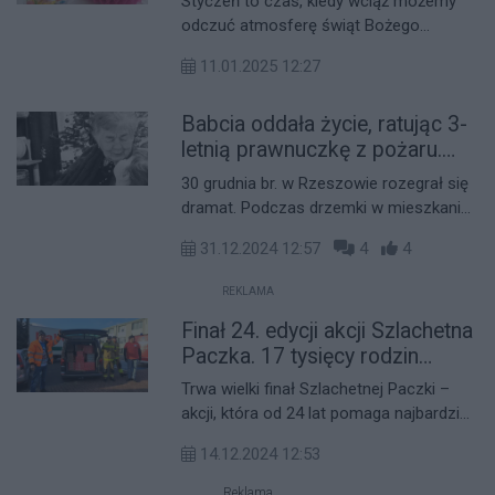
Styczeń to czas, kiedy wciąż możemy
odczuć atmosferę świąt Bożego
Narodzenia, a kolędy wypełniają wiele
11.01.2025 12:27
domów, przynosząc ze sobą radość i
nadzieję. O tej szczególnej porze roku
Babcia oddała życie, ratując 3-
Rzeszowski Dom Kultury postanowił
zorganizować cykl koncertów
letnią prawnuczkę z pożaru.
charytatywnych, na które zaprasza
Apel o pomoc
30 grudnia br. w Rzeszowie rozegrał się
mieszkańców Rzeszowa, aby wspierać
dramat. Podczas drzemki w mieszkaniu,
leczenie małej Alicji.
w którym przebywała babcia z 3-letnią
31.12.2024 12:57
4
4
prawnuczką, wybuchł pożar. W domu
zameldowanych było cztery osoby. 91-
REKLAMA
letnia kobieta nie przeżyła. Rodzina prosi
Finał 24. edycji akcji Szlachetna
o pomoc w odbudowie mieszkania.
Paczka. 17 tysięcy rodzin
otrzyma pomoc podczas
Trwa wielki finał Szlachetnej Paczki –
Weekendu Cudów
akcji, która od 24 lat pomaga najbardziej
potrzebującym rodzinom. W tym roku
14.12.2024 12:53
pomoc otrzyma 17 020 rodzin, w tym
1024 z województwa podkarpackiego.
Reklama