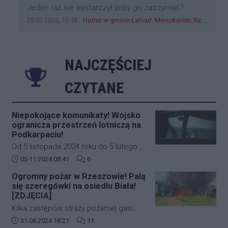
Treść komentarza:
Jeden raz nie wystarczył żeby go zatrzymać?
Data dodania komentarza:
Źródło komentarza:
29.07.2026, 10:48
Horror w gminie Łańcut. Mieszkaniec Rzeszowa terroryzował rodzinę nożem i zaatakował policjantów! [VIDEO]
NAJCZĘŚCIEJ
CZYTANE
Niepokojące komunikaty! Wojsko
ogranicza przestrzeń lotniczą na
Podkarpaciu!
Od 5 listopada 2024 roku do 5 lutego
2025 roku w południowo-wschodniej
Data dodania artykułu:
Liczba komentarzy artykułu:
05.11.2024 08:41
6
części Polski (Podkarpacie)
Ogromny pożar w Rzeszowie! Palą
obowiązywać będą nowe, bardziej
się szeregówki na osiedlu Biała!
restrykcyjne zasady dotyczące ruchu
[ZDJĘCIA]
lotniczego. Decyzja ta została podjęta
Kilka zastępów straży pożarnej gasi
na wniosek Dowództwa Operacyjnego
duży pożar budynków mieszkalnych w
Data dodania artykułu:
Liczba komentarzy artykułu:
31.08.2024 18:21
11
Rodzajów Sił Zbrojnych i wprowadza