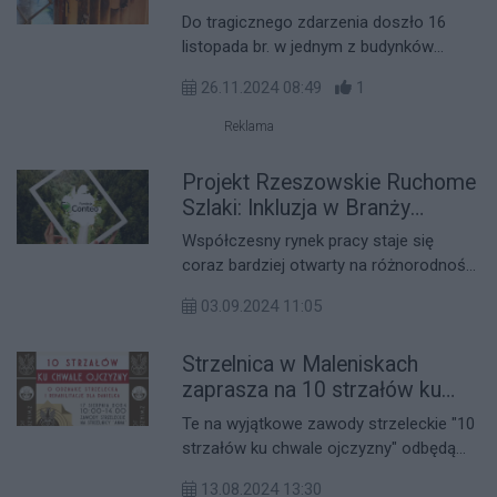
żyje, druga walczy o życie Apel
zwierzaków z wybranego schroniska.
Do tragicznego zdarzenia doszło 16
o pomoc [ZBIÓRKA]
listopada br. w jednym z budynków
mieszkalnych w Chłopicach. W wyniku
26.11.2024 08:49
1
wybuchu gazu poważnie ucierpieli
członkowie rodziny. Jest apel o pomoc.
Reklama
Projekt Rzeszowskie Ruchome
Szlaki: Inkluzja w Branży
Logistycznej - nowa szansa dla
Współczesny rynek pracy staje się
osób z niepełnosprawnością
coraz bardziej otwarty na różnorodność,
a inkluzja staje się kluczowym
03.09.2024 11:05
elementem strategii wielu firm. Jednym
z projektów, które aktywnie wspierają
Strzelnica w Maleniskach
osoby z niepełnosprawnością w
zdobywaniu nowych umiejętności i
zaprasza na 10 strzałów ku
integracji na rynku pracy, jest inicjatywa
chwale ojczyzny – Pomóżmy
Te na wyjątkowe zawody strzeleckie "10
„Rzeszowskie Ruchome Szlaki: Inkluzja
Danielkowi wrócić do zdrowia!
strzałów ku chwale ojczyzny" odbędą
w Branży Logistycznej” realizowany
się 17 sierpnia w godzinach od 10:00 do
przez Fundację Conteo. Projekt
13.08.2024 13:30
14:00 na Strzelnicy "Anna" w