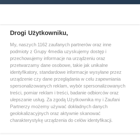
Drogi Użytkowniku,
My, naszych 1162 zaufanych partnerów oraz inne
podmioty z Grupy 4media uzyskujemy dostęp i
Wydawcą
halorzeszow.pl
jest:
przechowujemy informacje na urządzeniu oraz
STOWARZYSZENIE INICJATYW SPOŁECZNYCH PERSPEKTYWA
przetwarzamy dane osobowe, takie jak unikalne
identyfikatory, standardowe informacje wysyłane przez
Adres do korespondencji:
urządzenie czy dane przeglądania w celu zapewniania
ul. Piastów 3/20
35-077 Rzeszów
spersonalizowanych reklam, wybór spersonalizowanych
treści, pomiar reklam i treści, badanie odbiorców oraz
kontakt@halorzeszow.pl
ulepszanie usług. Za zgodą Użytkownika my i Zaufani
Partnerzy możemy używać dokładnych danych
geolokalizacyjnych oraz aktywnie skanować
Redakcja
Reklama
Kontakt
Patronat medialny
charakterystykę urządzenia do celów identyfikacji.
Regulamin portalu
Polityka prywatności
Ponieważ cenimy Twoją prywatność, prosimy o zgodę na
korzystanie z tych technologii poprzez kliknięcie