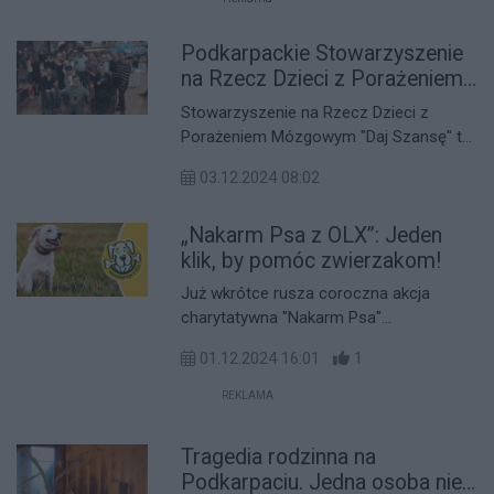
Podkarpackie Stowarzyszenie
na Rzecz Dzieci z Porażeniem
Mózgowym "Daj Szansę"
Stowarzyszenie na Rzecz Dzieci z
Porażeniem Mózgowym "Daj Szansę" to
organizacja pozarządowa prowadzona
03.12.2024 08:02
przez mamy dzieci niepełnosprawnych.
„Nakarm Psa z OLX”: Jeden
klik, by pomóc zwierzakom!
Już wkrótce rusza coroczna akcja
charytatywna "Nakarm Psa"
organizowana przez platformę OLX. Jej
01.12.2024 16:01
1
celem jest wsparcie bezdomnych
zwierząt przebywających w
REKLAMA
schroniskach. W tym roku odbędzie się
już 17. edycja inicjatywy, dzięki której
Tragedia rodzinna na
każdy może w szybki i łatwy sposób
Podkarpaciu. Jedna osoba nie
przyczynić się do poprawy losu