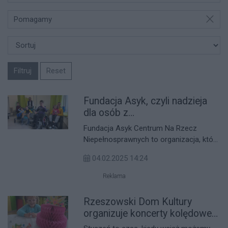
Pomagamy
Filtruj
Reset
Fundacja Asyk, czyli nadzieja
dla osób z
niepełnosprawnością
Fundacja Asyk Centrum Na Rzecz
Niepełnosprawnych to organizacja, która
od wielu lat stawia sobie za cel pomoc
04.02.2025 14:24
osobom z niepełnosprawnościami, a
szczególnie dzieciom i seniorom. Jej
Reklama
działalność, oparta na pasji i wielkiej
determinacji, daje nadzieję tym, którzy
Rzeszowski Dom Kultury
zmagają się z trudnościami
organizuje koncerty kolędowe
zdrowotnymi i życiowymi.
dla Alicji