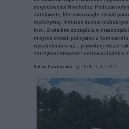
miejscowości Niechobrz. Podczas ruty
autolawetę, kierowca nagle stracił pan
mężczyznę. 44-latek doznał makabryczne
krwi. O wielkim szczęściu w nieszczęś
miejsce dotarli policjanci z Komisaria
wyszkoleniu oraz... prywatnej stazie t
zatrzymać krwotok i uratować ludzkie ż
Kalina Pawłowska
16.06.2026 09:57