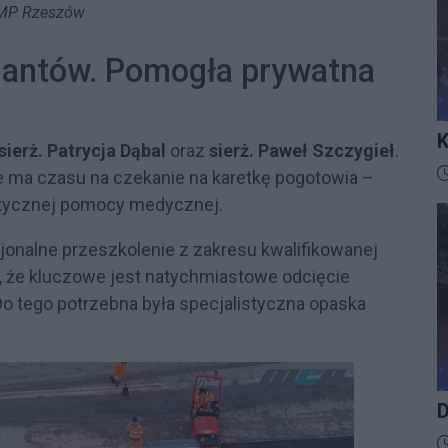
MP Rzeszów
cjantów. Pomogła prywatna
K
sierż. Patrycja Dąbal
oraz
sierż. Paweł Szczygieł
.
I
D
ie ma czasu na czekanie na karetkę pogotowia –
stycznej pomocy medycznej.
esjonalne przeszkolenie z zakresu kwalifikowanej
, że kluczowe jest natychmiastowe odcięcie
o tego potrzebna była specjalistyczna opaska
D
D