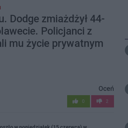
M
u. Dodge zmiażdżył 44-
lawecie. Policjanci z
li mu życie prywatnym
]
Oceń
0
2
szło w poniedziałek (15 czerwca) w