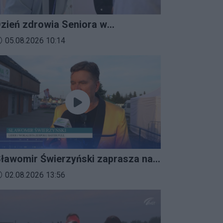
zień zdrowia Seniora w
ratkowicach
ata dodania materiału wideo:
05.08.2026 10:14
ławomir Świerzyński zaprasza na
mprezalia 2026
ata dodania materiału wideo:
02.08.2026 13:56