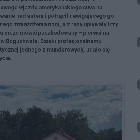
nowego wjazdu amerykańskiego suva na
owanie nad autem i potrącił nawigującego go
go zmiażdżenia nogi, a z rany upływały litry
ciu może mówić poszkodowany – pierwsi na
tu w Boguchwale. Dzięki profesjonalnemu
aktycznej jednego z mundurowych, udało się
ycie.