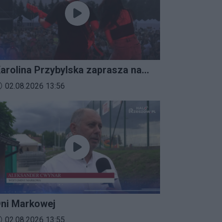
arolina Przybylska zaprasza na
mprezalia 2026
ata dodania materiału wideo:
02.08.2026 13:56
ni Markowej
ata dodania materiału wideo:
02.08.2026 13:55