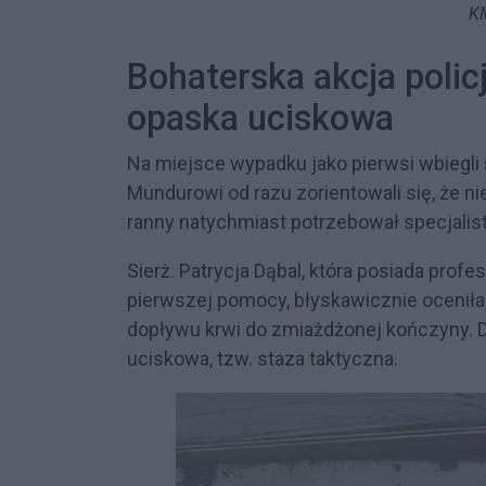
K
Bohaterska akcja poli
opaska uciskowa
Na miejsce wypadku jako pierwsi wbiegli
Mundurowi od razu zorientowali się, że n
ranny natychmiast potrzebował specjali
Sierż. Patrycja Dąbal, która posiada prof
pierwszej pomocy, błyskawicznie oceniła
dopływu krwi do zmiażdżonej kończyny. D
uciskowa, tzw. staza taktyczna.