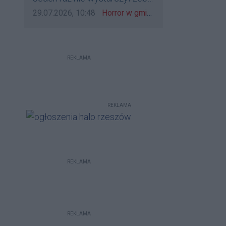
bo to zagorzali pisowcy
go zatrzymać?
Data dodania komentarza:
Źródło komentarza:
29.07.2026, 10:48
Horror w gminie Łańcut. Mieszkaniec Rzeszowa terroryzował rodzinę nożem i zaatakował policjantów! [VIDEO]
REKLAMA
REKLAMA
REKLAMA
REKLAMA