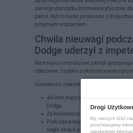
dyżurnego Komendy Miejskiej Policji w R
samego początku brzmiała krytycznie, dl
patrol. Byli to funkcjonariusze z Boguchw
potężnym wsparciem.
Chwila nieuwagi podcz
Dodge uderzył z impe
Na miejscu mundurowi zastali jęczącego
zdarzenia. Szybko zrekonstruowano prze
Scenariusz zdarzenia wyglądał następują
44-letni mężczyzna stał przy autol
Dodga.
Drogi Użytkow
Za kierownicą amerykańskiego samoc
My, naszych 1162 zau
Podczas podjeżdżania na platformę,
przechowujemy informa
nagle stracił panowanie nad pojazd
standardowe informac