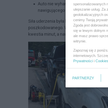
Auto nie wyhamowało w porę, gwałto
spersonalizowanych re
ulepszanie usług. Za
nawigującego 44-latka.
geolokalizacyjnych or
cenimy Twoją prywatno
Siła uderzenia była bezwzględna. Ciężk
Zgoda jest dobrowoln
poszkodowanego. W takich przypadkach u
się w lewym dolnym r
kwestia minut, a nawet sekund, które decy
ale masz prawo sprzec
witrynie.
Zapoznaj się z poniż
internetowych. Szcze
Prywatności
i
Cookie
PARTNERZY