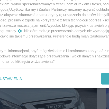
wnie skoczyło do przodu i z impetem przygniotło
klam, wybór spersonalizowanych treści, pomiar reklam i treści, bad
 zgodą Użytkownika my i Zaufani Partnerzy możemy używać dokład
az aktywnie skanować charakterystykę urządzenia do celów identyfi
ść, prosimy o zgodę na korzystanie z tych technologii poprzez klikn
i samochód zmiażdżył prawą nogę
a i zawsze możesz ją zmienić/wycofać klikając przycisk ustawień pr
szkodzenie tętnicy i gwałtowny krwotok to
ogu strony
. Niektóre rodzaje przetwarzania danych nie wymagaj
dują o życiu lub śmierci.
iwić się takiemu przetwarzaniu. Preferencje będą miały zastosowania
szymi informacjami, abyś mógł świadomie i komfortowo korzystać z
P
gółowe informacje dotyczące przetwarzania Twoich danych znajdzi
R
s
. oraz po kliknięciu w „Ustawienia”.
D
USTAWIENIA