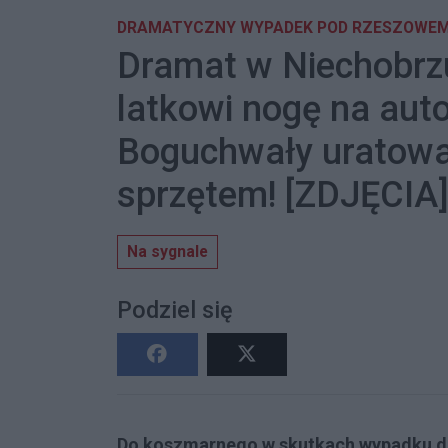
DRAMATYCZNY WYPADEK POD RZESZOWE
Dramat w Niechobrz
latkowi nogę na auto
Boguchwały uratowa
sprzętem! [ZDJĘCIA
Na sygnale
Podziel się
Do koszmarnego w skutkach wypadku do