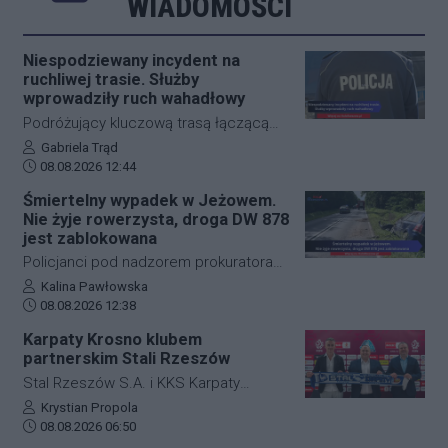
WIADOMOŚCI
Niespodziewany incydent na
ruchliwej trasie. Służby
wprowadziły ruch wahadłowy
Podróżujący kluczową trasą łączącą
Jasło z Gorlicami muszą uzbroić się w
Autor artykułu:
Gabriela Trąd
Data dodania artykułu:
cierpliwość. Niespodziewane
08.08.2026 12:44
zdarzenie drogowe w miejscowości
Śmiertelny wypadek w Jeżowem.
Przysieki doprowadziło do utrudnień na
Nie żyje rowerzysta, droga DW 878
drodze krajowej nr 28. Na miejscu
jest zablokowana
natychmiast pojawiła się policja, która
Policjanci pod nadzorem prokuratora
wprowadziła zmianę w organizacji
ustalają szczegółowe okoliczności
Autor artykułu:
Kalina Pawłowska
ruchu, by zabezpieczyć teren i uniknąć
Data dodania artykułu:
tragicznego wypadku, do którego
08.08.2026 12:38
kolejnych niebezpiecznych sytuacji.
doszło dzisiaj rano w miejscowości
Karpaty Krosno klubem
Jeżowe w powiecie niżańskim. W
partnerskim Stali Rzeszów
wyniku zderzenia samochodu
Stal Rzeszów S.A. i KKS Karpaty
osobowego z rowerzystą, śmierć na
Krosno rozpoczęły oficjalną
Autor artykułu:
Krystian Propola
miejscu poniósł kierujący jednośladem.
Data dodania artykułu:
współpracę. Kluby podpisały
08.08.2026 06:50
Droga wojewódzka nr 878 jest