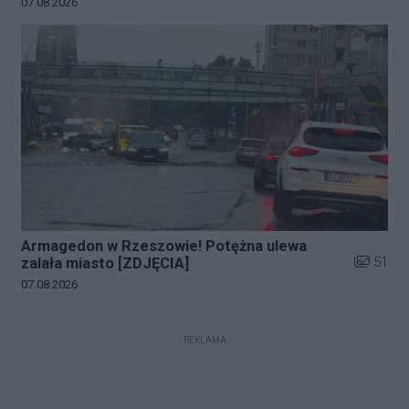
Data dodania galerii:
07.08.2026
Armagedon w Rzeszowie! Potężna ulewa
Liczba zd
51
zalała miasto [ZDJĘCIA]
Data dodania galerii:
07.08.2026
REKLAMA