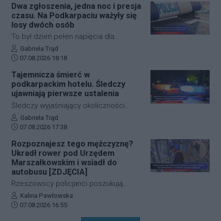
długoterminową umowę partnerską,
Dwa zgłoszenia, jedna noc i presja
całkowicie zablokowana.
która ma obejmować m.in. wymianę
czasu. Na Podkarpaciu ważyły się
doświadczeń, rozwój szkolenia
losy dwóch osób
młodzieży oraz obserwację i
To był dzień pełen napięcia dla
pozyskiwanie utalentowanych
funkcjonariuszy z powiatu niżańskiego.
Autor artykułu:
Gabriela Trąd
zawodników z regionu.
Data dodania artykułu:
W ciągu zaledwie kilkunastu godzin
07.08.2026 18:18
służby ratunkowe musiały
Tajemnicza śmierć w
przeprowadzić dwie niezależne,
podkarpackim hotelu. Śledczy
intensywne akcje poszukiwawcze. W
ujawniają pierwsze ustalenia
obu przypadkach chodziło o ludzkie
Śledczy wyjaśniający okoliczności
życie, a kluczową rolę odegrał czas.
tragicznego zdarzenia na terenie
Autor artykułu:
Gabriela Trąd
Dzięki błyskawicznej mobilizacji policji,
Data dodania artykułu:
jednego z sanockich hoteli dysponują
07.08.2026 17:38
strażaków oraz wykorzystaniu
już pierwszymi wnioskami medyków
Rozpoznajesz tego mężczyznę?
nowoczesnej technologii, obie historie
sądowych. Z przeprowadzonej sekcji
Ukradł rower pod Urzędem
zakończyły się szczęśliwie.
zwłok 37-letniego mężczyzny wynika,
Marszałkowskim i wsiadł do
że na tym etapie postępowania nic nie
autobusu [ZDJĘCIA]
wskazuje na udział osób trzecich.
Rzeszowscy policjanci poszukują
sprawcy kradzieży roweru marki Kross
Autor artykułu:
Kalina Pawłowska
Data dodania artykułu:
o wartości około 1500 złotych. Do
07.08.2026 16:55
zdarzenia doszło w ścisłym centrum