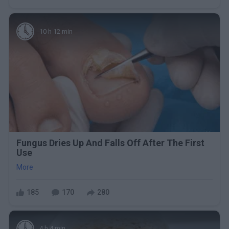
10 h 12 min
Fungus Dries Up And Falls Off After The First
Use
More
185
170
280
4 h 4 min