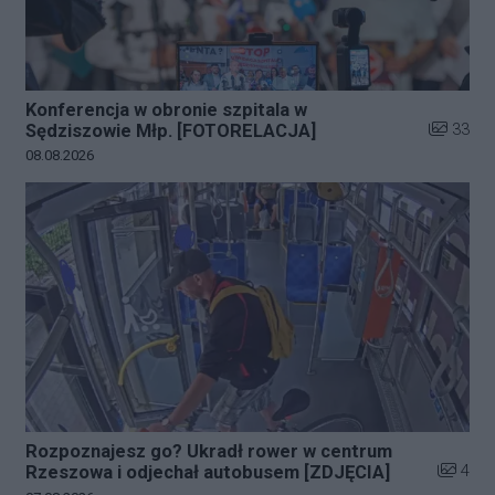
Konferencja w obronie szpitala w
Liczba zd
33
Sędziszowie Młp. [FOTORELACJA]
Data dodania galerii:
08.08.2026
Rozpoznajesz go? Ukradł rower w centrum
Liczba z
4
Rzeszowa i odjechał autobusem [ZDJĘCIA]