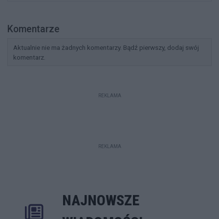
Komentarze
Aktualnie nie ma żadnych komentarzy. Bądź pierwszy, dodaj swój
komentarz.
REKLAMA
REKLAMA
NAJNOWSZE
Rozwiń
Poprzednie
Następne
Kliknij aby 
K