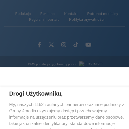
Redakcja
Reklama
Kontakt
Patronat medialny
Regulamin portalu
Polityka prywatności
Facebook.com
X.com
Instagram.com
Tiktok.com
Youtube.com
CMS portalu
przygotowany przez
Loaded
:
Unmute
62.85%
Drogi Użytkowniku,
My, naszych 1162 zaufanych partnerów oraz inne podmioty z
Grupy 4media uzyskujemy dostęp i przechowujemy
informacje na urządzeniu oraz przetwarzamy dane osobowe,
takie jak unikalne identyfikatory, standardowe informacje