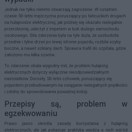
Jednak nie tylko nieletni stwarzają zagrożenie. W ostatnim
czasie 50-letni mężczyzna poruszający po łańcuckich drogach
na hulajnodze elektrycznej, jak później się okazało nielegalnie
przerobionej, uderzył z impetem w bok dużego samochodu
osobowego. Siła zderzenia była na tyle duża, że uszkodziła
przednie i tylne drzwi po lewej stronie pojazdu, rozbiła szyby
boczne, a nawet szklany dach. Sprawca trafił do szpitala, gdzie
założono mu kilka szwów.
To zdarzenie obala wygodny mit, że problem hulajnóg
elektrycznych dotyczy wyłącznie nieodpowiedzialnych
nastolatków. Dorosły, 50-letni człowiek, poruszający się
pojazdem przebudowanym na osiąganie nielegalnych prędkości
i zdolny do spowodowania poważnej kolizji.
Przepisy są, problem w
egzekwowaniu
Prawo jasno określa zasady korzystania z hulajnóg
elektrycznych, ale jak pokazuje praktyka wiedza o nich wśród