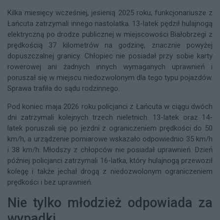
Kilka miesięcy wcześniej, jesienią 2025 roku, funkcjonariusze z
Łańcuta zatrzymali innego nastolatka. 13-latek pędził hulajnogą
elektryczną po drodze publicznej w miejscowości Białobrzegi z
prędkością 37 kilometrów na godzinę, znacznie powyżej
dopuszczalnej granicy. Chłopiec nie posiadał przy sobie karty
rowerowej ani żadnych innych wymaganych uprawnień i
poruszał się w miejscu niedozwolonym dla tego typu pojazdów.
Sprawa trafiła do sądu rodzinnego.
Pod koniec maja 2026 roku policjanci z Łańcuta w ciągu dwóch
dni zatrzymali kolejnych trzech nieletnich. 13-latek oraz 14-
latek poruszali się po jezdni z ograniczeniem prędkości do 50
km/h, a urządzenie pomiarowe wskazało odpowiednio 35 km/h
i 38 km/h. Młodszy z chłopców nie posiadał uprawnień. Dzień
później policjanci zatrzymali 16-latka, który hulajnogą przewoził
kolegę i także jechał drogą z niedozwolonym ograniczeniem
prędkości i bez uprawnień.
Nie tylko młodzież odpowiada za
wypadki