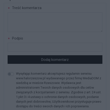
Treść komentarza
Podpis
Dodaj komentarz
Wysyłając komentarz akceptujesz regulamin serwisu
www.halorzeszow.pl wydawanego przez firmę MediaDOM z
siedzibą w mieście Rzeszowie. Wydawca jest
administratorem Twoich danych osobowych dla celów
związanych z korzystaniem z serwisu. Zgodnie z art. 24 ust.
1 pkt 3 i 4 ustawy o ochronie danych osobowych, podanie
danych jest dobrowolne, Użytkownikowi przysługuje prawo
dostępu do treści swoich danych i ich poprawiania.