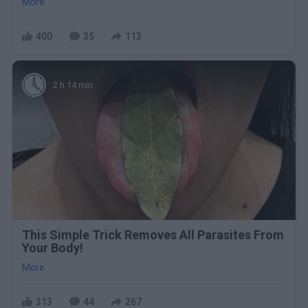
More
400
35
113
2 h 14 min
This Simple Trick Removes All Parasites From
Your Body!
More
313
44
267