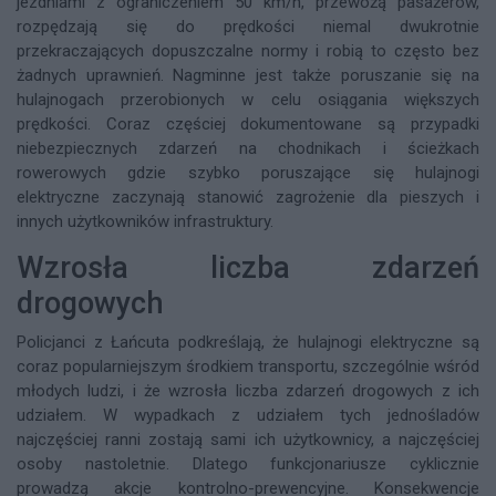
jezdniami z ograniczeniem 50 km/h, przewożą pasażerów,
rozpędzają się do prędkości niemal dwukrotnie
przekraczających dopuszczalne normy i robią to często bez
żadnych uprawnień. Nagminne jest także poruszanie się na
hulajnogach przerobionych w celu osiągania większych
prędkości. Coraz częściej dokumentowane są przypadki
niebezpiecznych zdarzeń na chodnikach i ścieżkach
rowerowych gdzie szybko poruszające się hulajnogi
elektryczne zaczynają stanowić zagrożenie dla pieszych i
innych użytkowników infrastruktury.
Wzrosła liczba zdarzeń
drogowych
Policjanci z Łańcuta podkreślają, że hulajnogi elektryczne są
coraz popularniejszym środkiem transportu, szczególnie wśród
młodych ludzi, i że wzrosła liczba zdarzeń drogowych z ich
udziałem. W wypadkach z udziałem tych jednośladów
najczęściej ranni zostają sami ich użytkownicy, a najczęściej
osoby nastoletnie. Dlatego funkcjonariusze cyklicznie
prowadzą akcje kontrolno-prewencyjne. Konsekwencje