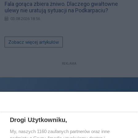
Fala gorąca zbiera żniwo. Dlaczego gwałtowne
ulewy nie uratują sytuacji na Podkarpaciu?
03.08.2026 18:56
Zobacz więcej artykułów
REKLAMA
Drogi Użytkowniku,
My, naszych 1160 zaufanych partnerów oraz inne