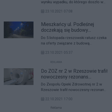
wyniku wypadku, do którego doszło w
miejscowości Stobierna. Powodem
23.10.2021 07:08
zdarzenia była nadmierna prędkość.
Mieszkańcy ul. Podleśnej
doczekają się budowy
oświetlenia
Do 5 listopada rzeszowski ratusz czeka
na oferty związane z budową
oświetlenia na ul. Podleśnej. Koszt tej
23.10.2021 05:37
inwestycji jest zaplanowany na
wysokość 1,3 mln zł.
REKLAMA
Do ZOZ nr 2 w Rzeszowie trafił
nowoczesny rezonans
magnetyczny
Do Zespołu Opieki Zdrowotnej nr 2 w
Rzeszowie trafił nowoczesny rezonans
magnetyczny za około 6 mln zł. To
22.10.2021 17:00
pierwsze tego typu klasy urządzenie w
Polsce.
Reklama