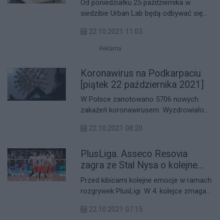
Od poniedziałku 25 października w
siedzibie Urban Lab będą odbywać się
dyżury specjalistów z Biura Rozwoju
22.10.2021 11:03
Miasta Rzeszowa. Podczas spotkań
będzie można porozmawiać o 5
Reklama
politykach zawartych w studium.
Koronawirus na Podkarpaciu
[piątek 22 października 2021]
W Polsce zanotowano 5706 nowych
zakażeń koronawirusem. Wyzdrowiało
2727 osób. Największą ilość wykryto w
22.10.2021 08:20
Lubelskim - 1181. Na Podkarpaciu
zanotowano 264 nowych zakażeń.
PlusLiga. Asseco Resovia
zagra ze Stal Nysa o kolejne
punkty
Przed kibicami kolejne emocje w ramach
rozgrywek PlusLigi. W 4. kolejce zmagań
Asseco Resovia Rzeszów o kolejne
22.10.2021 07:15
punkty na wyjeździe ze Stal Nysa.