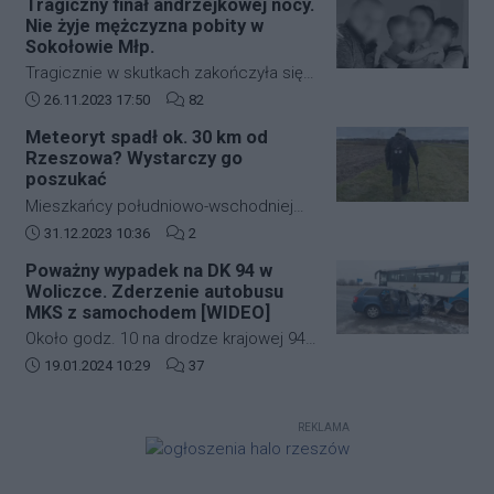
strefę ograniczonej lotności EP R125.
Tragiczny finał andrzejkowej nocy.
kardynała Karola Wojtyły na
Nie żyje mężczyzna pobity w
rzeszowskim osiedlu Biała.
Sokołowie Młp.
Tragicznie w skutkach zakończyła się
andrzejkowa noc w Sokołowie Młp. W
Data dodania artykułu:
Liczba komentarzy artykułu:
26.11.2023 17:50
82
wyniku bójki życie stracił 43-letni
Meteoryt spadł ok. 30 km od
mężczyzna. Zmarł w drodze do
Rzeszowa? Wystarczy go
szpitala.
poszukać
Mieszkańcy południowo-wschodniej
Polski kilkanaście dni temu mogli
Data dodania artykułu:
Liczba komentarzy artykułu:
31.12.2023 10:36
2
zobaczyć jasny rozbłysk na niebie.
Poważny wypadek na DK 94 w
Świadkowie zdarzenia twierdzą, że
Woliczce. Zderzenie autobusu
najpierw usłyszeli głośny huk, a
MKS z samochodem [WIDEO]
następnie zobaczyli jasną kulę ognia,
Około godz. 10 na drodze krajowej 94
która przeleciała przez niebo.
w Woliczce w gminie Świlcza doszło
Data dodania artykułu:
Liczba komentarzy artykułu:
19.01.2024 10:29
37
do poważnego wypadku. Zderzyły się
autobus MKS oraz samochód
REKLAMA
osobowy.