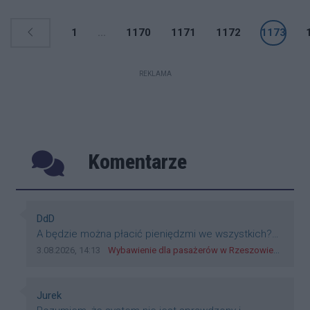
1
...
1170
1171
1172
1173
REKLAMA
Komentarze
Poprzednie
Następ
Autor komentarza:
DdD
Treść komentarza:
A będzie można płacić pieniędzmi we wszystkich?
Bo banknoty emitowane przez Narodowy Bank
Data dodania komentarza:
Źródło komentarza:
3.08.2026, 14:13
Wybawienie dla pasażerów w Rzeszowie? W mieście ruszyły testy nowego rozwiązania
Polski, są prawnym środkiem płatniczym w Polsce, a
nie jakieś telefony, plastik czy inne bliki. Zakrawa na
dyskryminację.
Autor komentarza:
Jurek