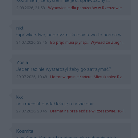
Treść komentarza:
Rozumiem, że system nie jest sprawdzony i
przetestowany. Wybieram się z mim młodym do
Data dodania komentarza:
Źródło komentarza:
2.08.2026, 21:58
Wybawienie dla pasażerów w Rzeszowie? W mieście ruszyły testy nowego rozwiązania
szkoły, zobaczymy jak to ztm, gmina boguchwała i
inne zajęte w tej całej organizacji przejazdów dadzą
radę. Albo ogarną, jak to teraz młode ludzie mówią.
Autor komentarza:
nikt
Treść komentarza:
łapówkarstwo, nepotyzm i kolesiostwo to norma w
pge dystrybucja rzeszów, takie ***e jak wozowicz
Data dodania komentarza:
Źródło komentarza:
31.07.2026, 23:46
Bo prąd musi płynąć... Wywiad ze Zbigniewem Możdżeniem - Dyrektorem Generalnym Oddziału PGE Dystrybucja w Rzeszowie
czy rybarczyk lub kutyła cieleckiz dupo na głowie
nadal pracują bo to zagorzali pisowcy
Autor komentarza:
Zosia
Treść komentarza:
Jeden raz nie wystarczył żeby go zatrzymać?
Data dodania komentarza:
Źródło komentarza:
29.07.2026, 10:48
Horror w gminie Łańcut. Mieszkaniec Rzeszowa terroryzował rodzinę nożem i zaatakował policjantów! [VIDEO]
Autor komentarza:
kkk
Treść komentarza:
no i małolat dostał lekcję o udzieleniu
pierwszeństwa
Data dodania komentarza:
Źródło komentarza:
27.07.2026, 20:45
Dramat na przejeździe w Rzeszowie. 16-latek na hulajnodze wjechał wprost pod szynobus
Autor komentarza:
Kosmita
Treść komentarza: