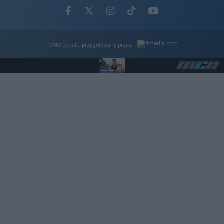
Facebook.com
X.com
Instagram.com
Tiktok.com
Youtube.com
CMS portalu
przygotowany przez
Loaded
:
Unmute
100.00%