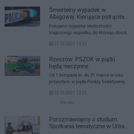
Śmiertelny wypadek w
Albigowej. Kierująca potrąciła
rowerzystę
Policjanci wyjaśnia okoliczności
tragicznego wypadku, do którego doszło
dzisiaj w Albigowej. Kierująca oplem
22.10.2021 13:23
potrąciła rowerzystę. Pomimo
reanimacji, mężczyzna zmarł.
Rzeszów. PSZOK w piątki
będą nieczynne
Od 1 listopada br. do 31 marca w roku
przyszłym, w piątki Punkty Selektywnej
Zbiórki Odpadów Komunalnych będą
22.10.2021 12:21
nieczynne.
REKLAMA
Porozmawiajmy o studium.
Spotkania tematyczne w Urban
Lab