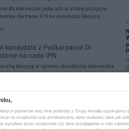
nia dla kierowców jadących w stronę przejścia
rwinku. Na trasie S19 na wysokości Miejsca
ło do zderzenia samochodu osobowego z
26
N
iku kolizji TIR przewrócił się i zablokował pas
W
lny. Ruch w miejscu zdarzenia odbywa się
p
ił kandydata z Podkarpacia! Dr
 pasem.
P
stanie na czele IPN
O
teczną decyzję w sprawie obsadzenia stanowiska
l
D
u Pamięci Narodowej. Iz wyższa parlamentu nie
p
O
a powołanie pochodzącego z Markowej na
c
R
35
Mateusza Szpytmy. Wywodzący się z naszego
o
s
 i współtwórca Muzeum Polaków Ratujących
b
B
REKLAMA
niku,
ny Ulmów mimo uzyskania wotum zaufania w
d
K
fanych partnerów oraz inne podmioty z Grupy 4media uzyskujemy d
drzucony głosami Senatu. Cała procedura wyboru
D
p
rzegrywa w Rzeszowie z Warchołem!
D
cje na urządzeniu oraz przetwarzamy dane osobowe, takie jak unika
 rusza od nowa.
w
b
je wysyłane przez urządzenie czy dane przeglądania w celu zapewn
musi przeprosić i zapłacić na
T