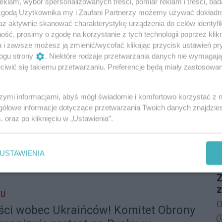
O
klam, wybór spersonalizowanych treści, pomiar reklam i treści, bad
z
 hospicjum
a
w Rzeszowie wydał ostateczny i prawomocny
 zgodą Użytkownika my i Zaufani Partnerzy możemy używać dokład
Z
u
ż
az aktywnie skanować charakterystykę urządzenia do celów identyfi
procesie o ochronę dóbr osobistych. Izabela
o
n
S
ść, prosimy o zgodę na korzystanie z tych technologii poprzez klikn
ała apelację od wyroku z powództwa byłego posła
R
a i zawsze możesz ją zmienić/wycofać klikając przycisk ustawień pr
10
T
rawiedliwości Marcina Warchoła. Posłanka Koalicji
ogu strony
. Niektóre rodzaje przetwarzania danych nie wymagaj
z
D
i opublikować oficjalne przeprosiny na platformie
iwić się takiemu przetwarzaniu. Preferencje będą miały zastosowania
Reklama
n
 swoim profilu na dwa tygodnie oraz wpłacić 10
M
w
a rzecz Fundacji Podkarpackie Hospicjum dla
kiego szpitala. Wicestarosta Biskup:
szymi informacjami, abyś mógł świadomie i komfortowo korzystać z
l
W
ie.
zy jest nieprzerwany dostęp do
gółowe informacje dotyczące przetwarzania Twoich danych znajdzi
d
s
. oraz po kliknięciu w „Ustawienia”.
M
cji dotyczącej sytuacji finansowej SP ZOZ w
w
D
anowisko przekazało miejscowe Starostwo
d
USTAWIENIA
tarosta Damian Biskup potwierdził w odpowiedzi
P
j
41
9
, że zobowiązania placówki na koniec czerwca
Ś
Z
6 mln zł. Jednocześnie zaznaczył jednak, że
t
z
uje materiałami, które pozwoliłyby zweryfikować
KU
u
O
, przygotowanego przez sanockiego radnego
ści wobec Ukraińców! Komitet Obrony
n
k
D