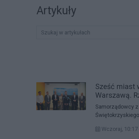
Artykuły
Sześć miast 
Warszawą. R
rozmów
Samorządowcy z 
Świętokrzyskiego
rozwój Korytarza
Wczoraj, 10:17
połączenie kolej