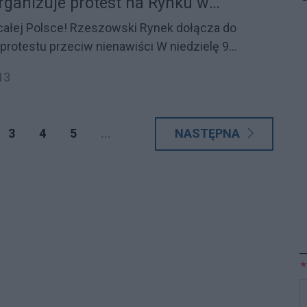
rganizuje protest na Rynku w
o
g
n
 całej Polsce! Rzeszowski Rynek dołącza do
p
stu przeciw nienawiści W niedzielę 9
Z
ie rzeszowskiego Rynku odbędzie się manifestacja
o
13
bądź obojętny”. Organizatorzy z Komitetu Obrony
wu wobec rosnącej fali hejtu, incydentów
3
4
5
...
NASTĘPNA
nienawiści wymierzonych w obywateli Ukrainy
jszości narodowych.