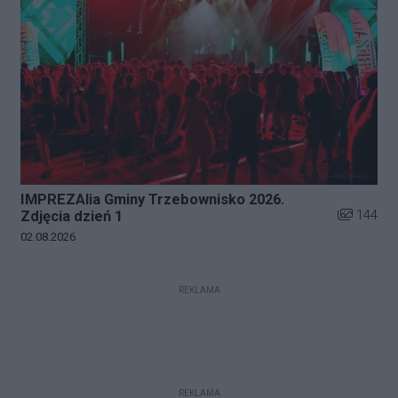
IMPREZAlia Gminy Trzebownisko 2026.
Liczba zdj
144
Zdjęcia dzień 1
Data dodania galerii:
02.08.2026
REKLAMA
REKLAMA