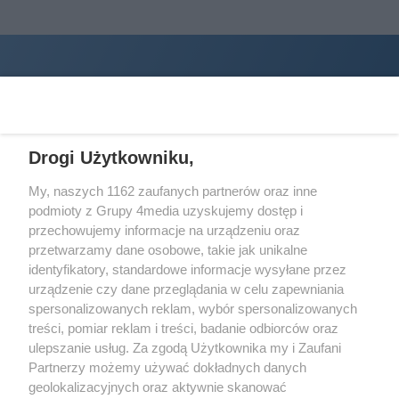
Drogi Użytkowniku,
My, naszych 1162 zaufanych partnerów oraz inne
podmioty z Grupy 4media uzyskujemy dostęp i
Wydawcą
halorzeszow.pl
jest:
przechowujemy informacje na urządzeniu oraz
STOWARZYSZENIE INICJATYW SPOŁECZNYCH PERSPEKTYWA
przetwarzamy dane osobowe, takie jak unikalne
identyfikatory, standardowe informacje wysyłane przez
Adres do korespondencji:
urządzenie czy dane przeglądania w celu zapewniania
ul. Piastów 3/20
35-077 Rzeszów
spersonalizowanych reklam, wybór spersonalizowanych
treści, pomiar reklam i treści, badanie odbiorców oraz
kontakt@halorzeszow.pl
ulepszanie usług. Za zgodą Użytkownika my i Zaufani
Partnerzy możemy używać dokładnych danych
geolokalizacyjnych oraz aktywnie skanować