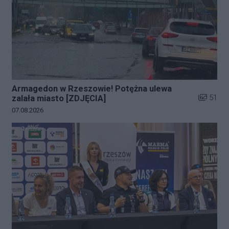
Armagedon w Rzeszowie! Potężna ulewa
Liczba zd
51
zalała miasto [ZDJĘCIA]
Data dodania galerii:
07.08.2026