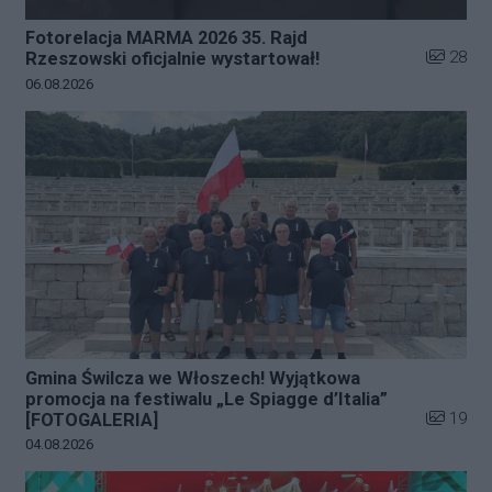
Fotorelacja MARMA 2026 35. Rajd
Liczba zd
28
Rzeszowski oficjalnie wystartował!
Data dodania galerii:
06.08.2026
Gmina Świlcza we Włoszech! Wyjątkowa
promocja na festiwalu „Le Spiagge d’Italia”
Liczba zd
19
[FOTOGALERIA]
Data dodania galerii:
04.08.2026