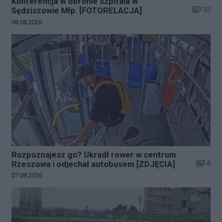
Konferencja w obronie szpitala w
Liczba zd
33
Sędziszowie Młp. [FOTORELACJA]
Data dodania galerii:
08.08.2026
Rozpoznajesz go? Ukradł rower w centrum
Liczba z
4
Rzeszowa i odjechał autobusem [ZDJĘCIA]
Data dodania galerii:
07.08.2026