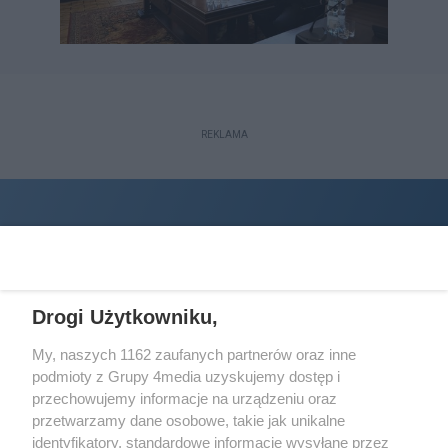
REKLAMA
Drogi Użytkowniku,
My, naszych 1162 zaufanych partnerów oraz inne
podmioty z Grupy 4media uzyskujemy dostęp i
Wydawcą
halorzeszow.pl
jest:
przechowujemy informacje na urządzeniu oraz
STOWARZYSZENIE INICJATYW SPOŁECZNYCH PERSPEKTYWA
przetwarzamy dane osobowe, takie jak unikalne
identyfikatory, standardowe informacje wysyłane przez