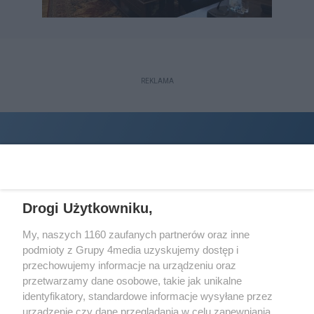
REKLAMA
Drogi Użytkowniku,
My, naszych 1160 zaufanych partnerów oraz inne
podmioty z Grupy 4media uzyskujemy dostęp i
Wydawcą
halorzeszow.pl
jest:
przechowujemy informacje na urządzeniu oraz
STOWARZYSZENIE INICJATYW SPOŁECZNYCH PERSPEKTYWA
przetwarzamy dane osobowe, takie jak unikalne
identyfikatory, standardowe informacje wysyłane przez
Adres do korespondencji:
urządzenie czy dane przeglądania w celu zapewniania