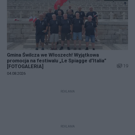
Gmina Świlcza we Włoszech! Wyjątkowa
promocja na festiwalu „Le Spiagge d’Italia”
Liczba zd
19
[FOTOGALERIA]
Data dodania galerii:
04.08.2026
REKLAMA
REKLAMA