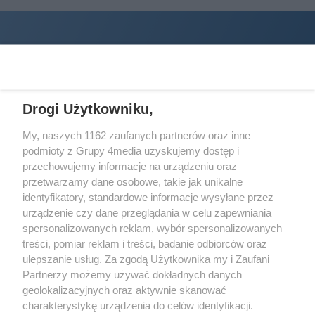
Drogi Użytkowniku,
My, naszych 1162 zaufanych partnerów oraz inne
podmioty z Grupy 4media uzyskujemy dostęp i
Wydawcą
halorzeszow.pl
jest:
przechowujemy informacje na urządzeniu oraz
STOWARZYSZENIE INICJATYW SPOŁECZNYCH PERSPEKTYWA
przetwarzamy dane osobowe, takie jak unikalne
identyfikatory, standardowe informacje wysyłane przez
Adres do korespondencji:
urządzenie czy dane przeglądania w celu zapewniania
ul. Piastów 3/20
35-077 Rzeszów
spersonalizowanych reklam, wybór spersonalizowanych
treści, pomiar reklam i treści, badanie odbiorców oraz
kontakt@halorzeszow.pl
ulepszanie usług. Za zgodą Użytkownika my i Zaufani
Partnerzy możemy używać dokładnych danych
geolokalizacyjnych oraz aktywnie skanować
Redakcja
Reklama
Kontakt
Patronat medialny
charakterystykę urządzenia do celów identyfikacji.
Regulamin portalu
Polityka prywatności