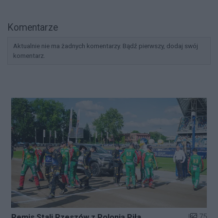
Komentarze
Aktualnie nie ma żadnych komentarzy. Bądź pierwszy, dodaj swój
komentarz.
Liczba zd
75
Remis Stali Rzeszów z Polonią Piła