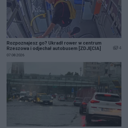
Rozpoznajesz go? Ukradł rower w centrum
Liczba z
4
Rzeszowa i odjechał autobusem [ZDJĘCIA]
Data dodania galerii:
07.08.2026