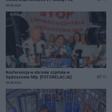
Data dodania galerii:
09.08.2026
Konferencja w obronie szpitala w
Liczba zd
33
Sędziszowie Młp. [FOTORELACJA]
Data dodania galerii:
08.08.2026