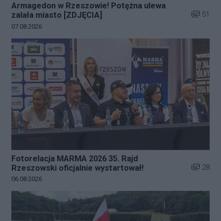
Armagedon w Rzeszowie! Potężna ulewa
Liczba zd
51
zalała miasto [ZDJĘCIA]
Data dodania galerii:
07.08.2026
Fotorelacja MARMA 2026 35. Rajd
Liczba zd
28
Rzeszowski oficjalnie wystartował!
Data dodania galerii:
06.08.2026