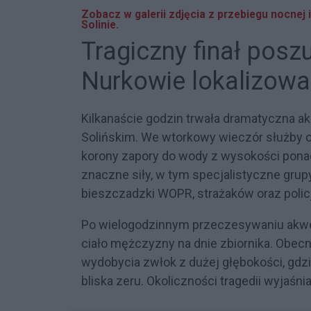
Zobacz w galerii zdjęcia z przebiegu nocnej
Solinie.
Tragiczny finał posz
Nurkowie lokalizowal
Kilkanaście godzin trwała dramatyczna a
Solińskim. We wtorkowy wieczór służby o
korony zapory do wody z wysokości pona
znaczne siły, w tym specjalistyczne gru
bieszczadzki WOPR, strażaków oraz polic
Po wielogodzinnym przeczesywaniu akwen
ciało mężczyzny na dnie zbiornika. Obec
wydobycia zwłok z dużej głębokości, gdz
bliska zeru. Okoliczności tragedii wyjaśn