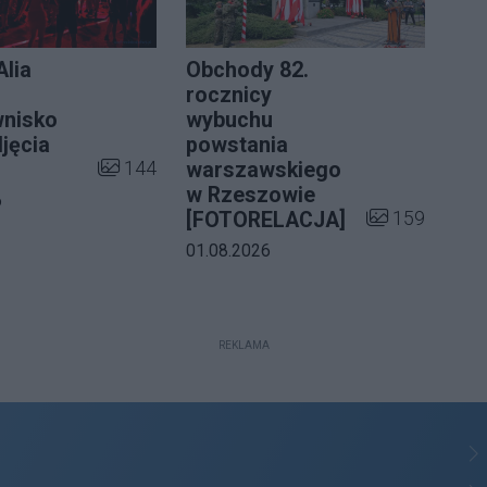
lia
Obchody 82.
rocznicy
nisko
wybuchu
jęcia
powstania
Liczba zdjęć w galerii:
144
warszawskiego
w Rzeszowie
a galerii:
6
ii:
Liczba zdjęć w 
159
[FOTORELACJA]
Data dodania galerii:
01.08.2026
REKLAMA