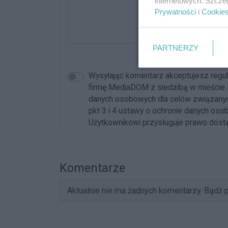
internetowych. Szcze
Prywatności
i
Cookie
PARTNERZY
Wysyłając komentarz akceptujesz reg
firmę MediaDOM z siedzibą w mieście 
danych osobowych dla celów związanych 
pkt 3 i 4 ustawy o ochronie danych oso
Użytkownikowi przysługuje prawo dostęp
Komentarze
Aktualnie nie ma żadnych komentarzy. Bądź p