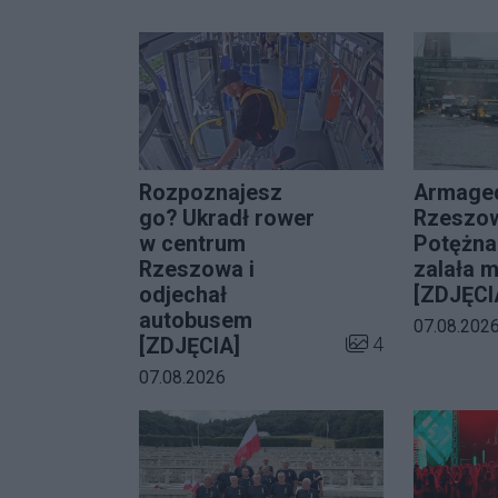
Rozpoznajesz
Armage
go? Ukradł rower
Rzeszow
w centrum
Potężna
Rzeszowa i
zalała m
odjechał
[ZDJĘCI
autobusem
Data dodani
07.08.202
Liczba zdjęć w gal
4
[ZDJĘCIA]
Data dodania galerii:
07.08.2026