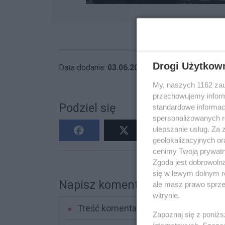
Drogi Użytkow
Data dodania:
03.06.2026 14:41
My, naszych 1162 zau
przechowujemy informa
Podziel się
standardowe informac
spersonalizowanych re
ulepszanie usług. Za
geolokalizacyjnych or
cenimy Twoją prywatno
Zgoda jest dobrowoln
się w lewym dolnym r
Napisz komentarz
ale masz prawo sprzec
witrynie.
Treść komentarza
Zapoznaj się z poniż