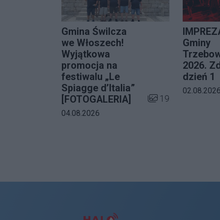
Gmina Świlcza
IMPREZA
we Włoszech!
Gminy
Wyjątkowa
Trzebow
promocja na
2026. Zd
festiwalu „Le
dzień 1
Spiagge d’Italia”
Data dodani
02.08.202
Liczba zdjęć w galer
19
[FOTOGALERIA]
Data dodania galerii:
04.08.2026