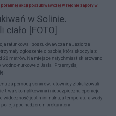
 i porannej akcji poszukiwawczej w rejonie zapory w
ukiwań w Solinie.
i ciało [FOTO]
kcja ratunkowa i poszukiwawcza na Jeziorze
trzymały zgłoszenie o osobie, która skoczyła z
d 20 metrów. Na miejsce natychmiast skierowano
py wodno-nurkowe z Jasła i Przemyśla,
ję.
u za pomocą sonarów, ratownicy zlokalizowali
nie trwa skomplikowana i niebezpieczna operacja
ie widoczność jest minimalna, a temperatura wody
ia policja pod nadzorem prokuratora