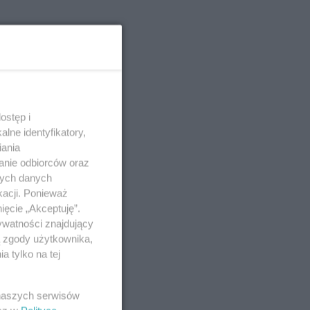
ostęp i
lne identyfikatory,
iania
anie odbiorców oraz
nych danych
kacji. Ponieważ
ięcie „Akceptuję”.
ywatności znajdujący
ą zgody użytkownika,
 tylko na tej
 naszych serwisów