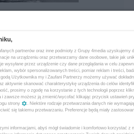
niku,
fanych partnerów oraz inne podmioty z Grupy 4media uzyskujemy d
cje na urządzeniu oraz przetwarzamy dane osobowe, takie jak unika
Oceń
je wysyłane przez urządzenie czy dane przeglądania w celu zapewn
klam, wybór spersonalizowanych treści, pomiar reklam i treści, bad
 zgodą Użytkownika my i Zaufani Partnerzy możemy używać dokład
0
0
az aktywnie skanować charakterystykę urządzenia do celów identyfi
ść, prosimy o zgodę na korzystanie z tych technologii poprzez klikn
a i zawsze możesz ją zmienić/wycofać klikając przycisk ustawień pr
ogu strony
. Niektóre rodzaje przetwarzania danych nie wymagaj
iwić się takiemu przetwarzaniu. Preferencje będą miały zastosowania
Podpis
szymi informacjami, abyś mógł świadomie i komfortowo korzystać z