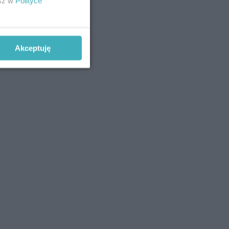
esz w
Polityce
Akceptuję