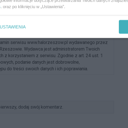
gółowe informacje dotyczące przetwarzania Twoich danych znajdzi
s
. oraz po kliknięciu w „Ustawienia”.
Dodaj
USTAWIENIA
komentarz
ulamin serwisu www.halorzeszow.pl wydawanego przez
Rzeszowie. Wydawca jest administratorem Twoich
z korzystaniem z serwisu. Zgodnie z art. 24 ust. 1
bowych, podanie danych jest dobrowolne,
u do treści swoich danych i ich poprawiania.
ierwszy, dodaj swój komentarz.