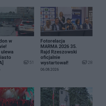
don w
Fotorelacja
ie!
MARMA 2026 35.
 ulewa
Rajd Rzeszowski
iasto
oficjalnie
Liczba zdjęć w galerii:
Liczba zdjęć 
51
28
A]
wystartował!
a galerii:
Data dodania galerii:
6
06.08.2026
erii: