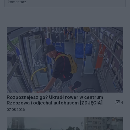
komentarz.
Rozpoznajesz go? Ukradł rower w centrum
Liczba z
4
Rzeszowa i odjechał autobusem [ZDJĘCIA]
Data dodania galerii:
07.08.2026