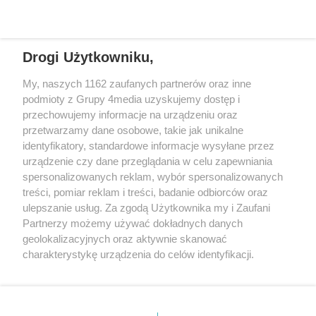
Drogi Użytkowniku,
My, naszych 1162 zaufanych partnerów oraz inne
podmioty z Grupy 4media uzyskujemy dostęp i
Wydawcą
halorzeszow.pl
jest:
przechowujemy informacje na urządzeniu oraz
STOWARZYSZENIE INICJATYW SPOŁECZNYCH PERSPEKTYWA
przetwarzamy dane osobowe, takie jak unikalne
identyfikatory, standardowe informacje wysyłane przez
Adres do korespondencji:
urządzenie czy dane przeglądania w celu zapewniania
ul. Piastów 3/20
35-077 Rzeszów
spersonalizowanych reklam, wybór spersonalizowanych
treści, pomiar reklam i treści, badanie odbiorców oraz
kontakt@halorzeszow.pl
ulepszanie usług. Za zgodą Użytkownika my i Zaufani
Partnerzy możemy używać dokładnych danych
geolokalizacyjnych oraz aktywnie skanować
Redakcja
Reklama
Kontakt
Patronat medialny
charakterystykę urządzenia do celów identyfikacji.
Regulamin portalu
Polityka prywatności
Ponieważ cenimy Twoją prywatność, prosimy o zgodę na
korzystanie z tych technologii poprzez kliknięcie
„Akceptuję”. Zgoda jest dobrowolna i zawsze możesz ją