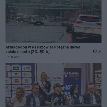
Armagedon w Rzeszowie! Potężna ulewa
Liczba zd
51
zalała miasto [ZDJĘCIA]
Data dodania galerii:
07.08.2026