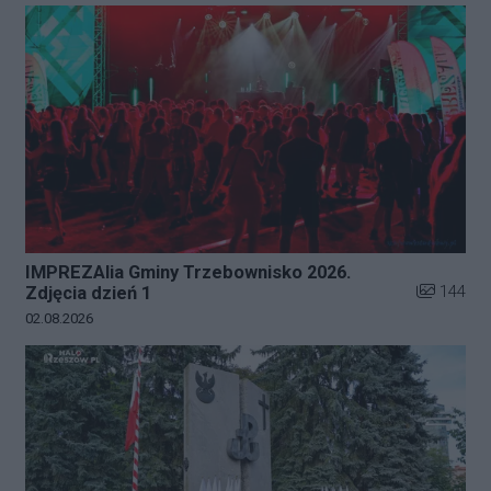
IMPREZAlia Gminy Trzebownisko 2026.
Liczba zdj
144
Zdjęcia dzień 1
Data dodania galerii:
02.08.2026