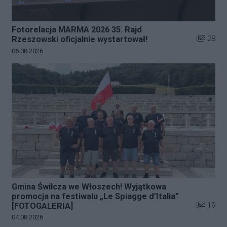
Fotorelacja MARMA 2026 35. Rajd
Liczba zd
28
Rzeszowski oficjalnie wystartował!
Data dodania galerii:
06.08.2026
Gmina Świlcza we Włoszech! Wyjątkowa
promocja na festiwalu „Le Spiagge d’Italia”
Liczba zd
19
[FOTOGALERIA]
Data dodania galerii:
04.08.2026