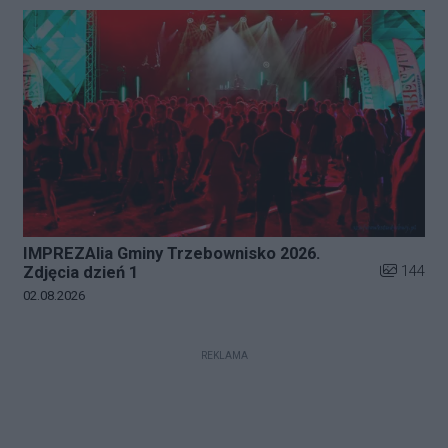
IMPREZAlia Gminy Trzebownisko 2026.
Liczba zdj
144
Zdjęcia dzień 1
Data dodania galerii:
02.08.2026
REKLAMA