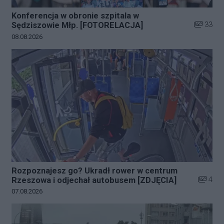
Konferencja w obronie szpitala w
Liczba zd
33
Sędziszowie Młp. [FOTORELACJA]
Data dodania galerii:
08.08.2026
Rozpoznajesz go? Ukradł rower w centrum
Liczba z
4
Rzeszowa i odjechał autobusem [ZDJĘCIA]
Data dodania galerii:
07.08.2026