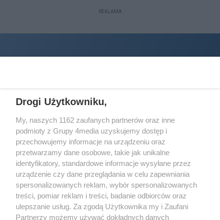
REKLAMA
Drogi Użytkowniku,
My, naszych 1162 zaufanych partnerów oraz inne
podmioty z Grupy 4media uzyskujemy dostęp i
Wydawcą
halorzeszow.pl
jest:
przechowujemy informacje na urządzeniu oraz
STOWARZYSZENIE INICJATYW SPOŁECZNYCH PERSPEKTYWA
przetwarzamy dane osobowe, takie jak unikalne
identyfikatory, standardowe informacje wysyłane przez
Adres do korespondencji:
urządzenie czy dane przeglądania w celu zapewniania
ul. Piastów 3/20
35-077 Rzeszów
spersonalizowanych reklam, wybór spersonalizowanych
treści, pomiar reklam i treści, badanie odbiorców oraz
kontakt@halorzeszow.pl
ulepszanie usług. Za zgodą Użytkownika my i Zaufani
Partnerzy możemy używać dokładnych danych