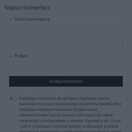
Napisz komentarz
Treść komentarza
Podpis
Dodaj komentarz
Wysyłając komentarz akceptujesz regulamin serwisu
www.halorzeszow.pl wydawanego przez firmę MediaDOM z
siedzibą w mieście Rzeszowie. Wydawca jest
administratorem Twoich danych osobowych dla celów
związanych z korzystaniem z serwisu. Zgodnie z art. 24 ust.
1 pkt 3 i 4 ustawy o ochronie danych osobowych, podanie
danych jest dobrowolne, Użytkownikowi przysługuje prawo