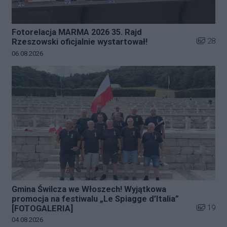
Fotorelacja MARMA 2026 35. Rajd
Liczba zd
28
Rzeszowski oficjalnie wystartował!
Data dodania galerii:
06.08.2026
Gmina Świlcza we Włoszech! Wyjątkowa
promocja na festiwalu „Le Spiagge d’Italia”
Liczba zd
19
[FOTOGALERIA]
Data dodania galerii:
04.08.2026