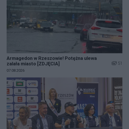
Armagedon w Rzeszowie! Potężna ulewa
Liczba zd
51
zalała miasto [ZDJĘCIA]
Data dodania galerii:
07.08.2026