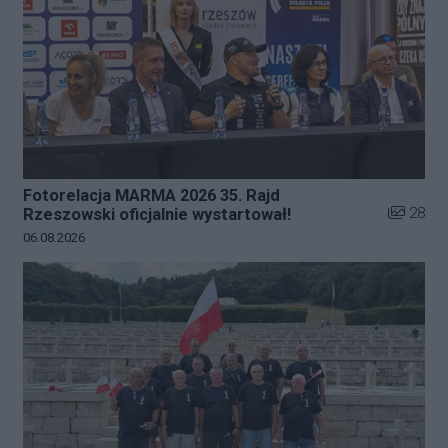
Fotorelacja MARMA 2026 35. Rajd
Liczba zd
28
Rzeszowski oficjalnie wystartował!
Data dodania galerii:
06.08.2026