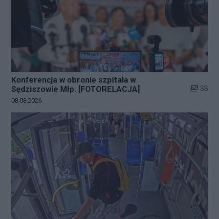
Konferencja w obronie szpitala w
Liczba zd
33
Sędziszowie Młp. [FOTORELACJA]
Data dodania galerii:
08.08.2026