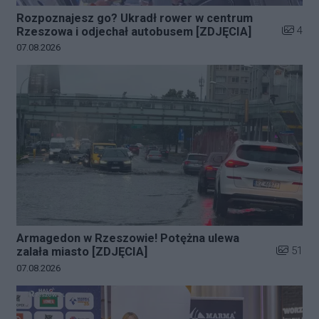
Rozpoznajesz go? Ukradł rower w centrum
Liczba z
4
Rzeszowa i odjechał autobusem [ZDJĘCIA]
Data dodania galerii:
07.08.2026
Armagedon w Rzeszowie! Potężna ulewa
Liczba zd
51
zalała miasto [ZDJĘCIA]
Data dodania galerii:
07.08.2026