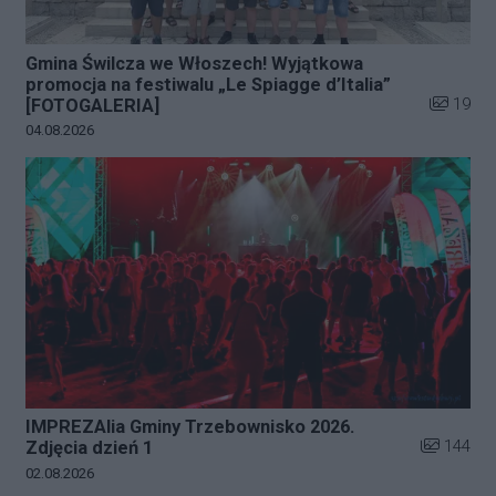
Gmina Świlcza we Włoszech! Wyjątkowa
promocja na festiwalu „Le Spiagge d’Italia”
Liczba zd
19
[FOTOGALERIA]
Data dodania galerii:
04.08.2026
IMPREZAlia Gminy Trzebownisko 2026.
Liczba zdj
144
Zdjęcia dzień 1
Data dodania galerii:
02.08.2026