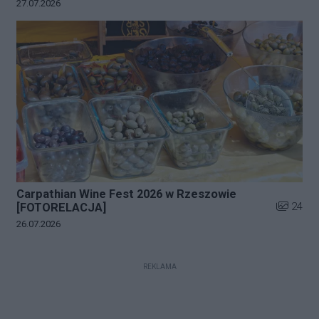
Data dodania galerii:
27.07.2026
Carpathian Wine Fest 2026 w Rzeszowie
Liczba zd
24
[FOTORELACJA]
Data dodania galerii:
26.07.2026
REKLAMA