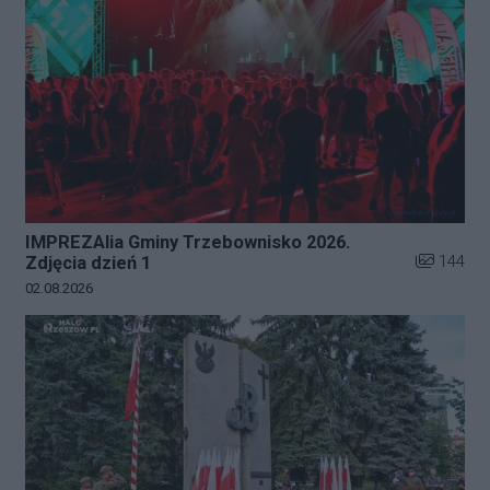
IMPREZAlia Gminy Trzebownisko 2026.
Liczba zdj
144
Zdjęcia dzień 1
Data dodania galerii:
02.08.2026