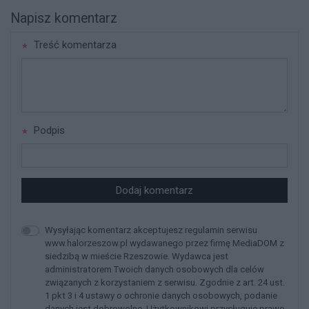
Napisz komentarz
Treść komentarza
Podpis
Dodaj komentarz
Wysyłając komentarz akceptujesz regulamin serwisu
www.halorzeszow.pl wydawanego przez firmę MediaDOM z
siedzibą w mieście Rzeszowie. Wydawca jest
administratorem Twoich danych osobowych dla celów
związanych z korzystaniem z serwisu. Zgodnie z art. 24 ust.
1 pkt 3 i 4 ustawy o ochronie danych osobowych, podanie
danych jest dobrowolne, Użytkownikowi przysługuje prawo