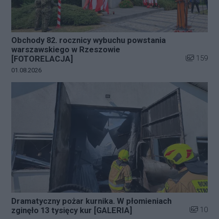
Obchody 82. rocznicy wybuchu powstania
warszawskiego w Rzeszowie
Liczba zdj
159
[FOTORELACJA]
Data dodania galerii:
01.08.2026
Dramatyczny pożar kurnika. W płomieniach
Liczba zd
10
zginęło 13 tysięcy kur [GALERIA]