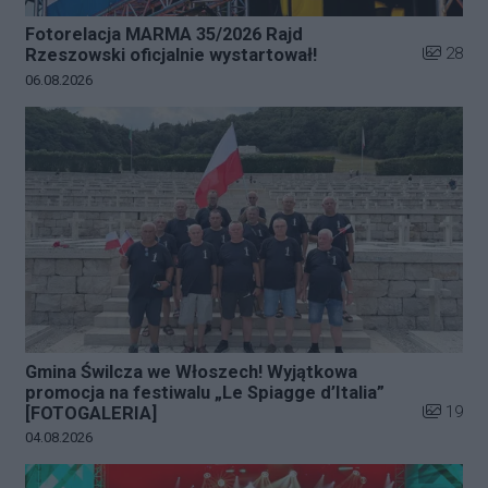
Fotorelacja MARMA 35/2026 Rajd
Liczba zd
28
Rzeszowski oficjalnie wystartował!
Data dodania galerii:
06.08.2026
Gmina Świlcza we Włoszech! Wyjątkowa
promocja na festiwalu „Le Spiagge d’Italia”
Liczba zd
19
[FOTOGALERIA]
Data dodania galerii:
04.08.2026