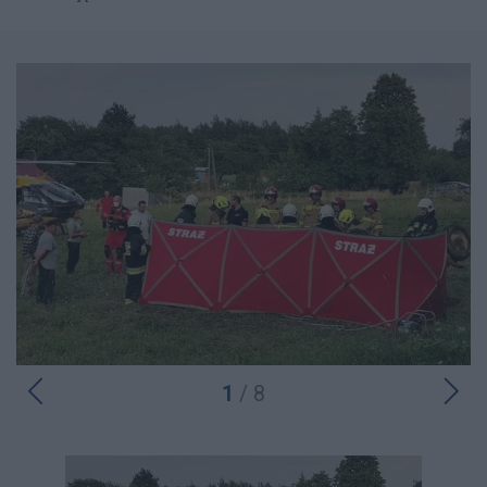
1
/ 8