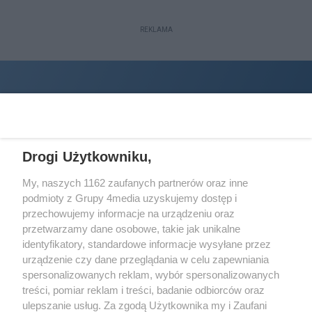
REKLAMA
Drogi Użytkowniku,
My, naszych 1162 zaufanych partnerów oraz inne
podmioty z Grupy 4media uzyskujemy dostęp i
Wydawcą
halorzeszow.pl
jest:
przechowujemy informacje na urządzeniu oraz
STOWARZYSZENIE INICJATYW SPOŁECZNYCH PERSPEKTYWA
przetwarzamy dane osobowe, takie jak unikalne
identyfikatory, standardowe informacje wysyłane przez
Adres do korespondencji:
urządzenie czy dane przeglądania w celu zapewniania
ul. Piastów 3/20
35-077 Rzeszów
spersonalizowanych reklam, wybór spersonalizowanych
treści, pomiar reklam i treści, badanie odbiorców oraz
kontakt@halorzeszow.pl
ulepszanie usług. Za zgodą Użytkownika my i Zaufani