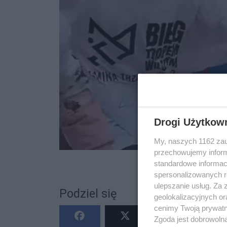
Drogi Użytkow
My, naszych 1162 zau
przechowujemy informa
standardowe informac
spersonalizowanych re
ulepszanie usług. Za
Podziel się
geolokalizacyjnych or
cenimy Twoją prywatno
Zgoda jest dobrowoln