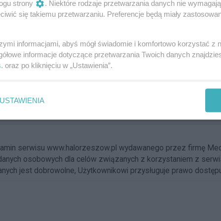
ogu strony
. Niektóre rodzaje przetwarzania danych nie wymagaj
iwić się takiemu przetwarzaniu. Preferencje będą miały zastosowania
szymi informacjami, abyś mógł świadomie i komfortowo korzystać z
gółowe informacje dotyczące przetwarzania Twoich danych znajdzi
s
. oraz po kliknięciu w „Ustawienia”.
USTAWIENIA
ulamin serwisu www.halorzeszow.pl wydawanego przez firmę Me
nych osobowych dla celów związanych z korzystaniem z serwisu. 
ych jest dobrowolne, Użytkownikowi przysługuje prawo dostępu d