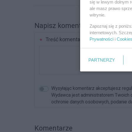
się w lewym dolnym r
ale masz prawo sprzec
witrynie.
Napisz komentarz
Zapoznaj się z poniż
internetowych. Szcze
Treść komentarza
Prywatności
i
Cookie
PARTNERZY
Wysyłając komentarz akceptujesz reg
Wydawca jest administratorem Twoich da
ochronie danych osobowych, podanie dan
Komentarze