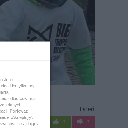
ostęp i
lne identyfikatory,
iania
anie odbiorców oraz
nych danych
Oceń
kacji. Ponieważ
ięcie „Akceptuję”.
0
0
ywatności znajdujący