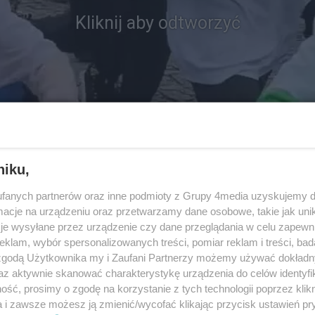
Kliknij aby odtworzyć
niku,
fanych partnerów oraz inne podmioty z Grupy 4media uzyskujemy d
cje na urządzeniu oraz przetwarzamy dane osobowe, takie jak unika
je wysyłane przez urządzenie czy dane przeglądania w celu zapewn
klam, wybór spersonalizowanych treści, pomiar reklam i treści, bad
 zgodą Użytkownika my i Zaufani Partnerzy możemy używać dokład
az aktywnie skanować charakterystykę urządzenia do celów identyfi
ść, prosimy o zgodę na korzystanie z tych technologii poprzez klikn
a i zawsze możesz ją zmienić/wycofać klikając przycisk ustawień pr