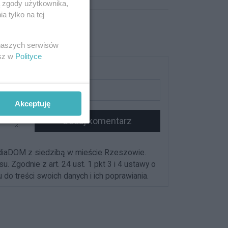
ą zgody użytkownika,
 tylko na tej
 naszych serwisów
esz w
Polityce
Podpis
Akceptuję
Dodaj komentarz
diaDOM z siedzibą w mieście Rzeszowie.
Zgodnie z art. 24 ust. 1 pkt 3 i 4 ustawy o
o treści swoich danych i ich poprawiania.