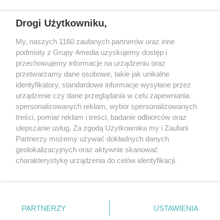
Drogi Użytkowniku,
My, naszych 1160 zaufanych partnerów oraz inne
podmioty z Grupy 4media uzyskujemy dostęp i
Wydawcą
halorzeszow.pl
jest:
przechowujemy informacje na urządzeniu oraz
STOWARZYSZENIE INICJATYW SPOŁECZNYCH PERSPEKTYWA
przetwarzamy dane osobowe, takie jak unikalne
identyfikatory, standardowe informacje wysyłane przez
Adres do korespondencji:
urządzenie czy dane przeglądania w celu zapewniania
ul. Piastów 3/20
35-077 Rzeszów
spersonalizowanych reklam, wybór spersonalizowanych
treści, pomiar reklam i treści, badanie odbiorców oraz
kontakt@halorzeszow.pl
ulepszanie usług. Za zgodą Użytkownika my i Zaufani
Partnerzy możemy używać dokładnych danych
geolokalizacyjnych oraz aktywnie skanować
Redakcja
Reklama
Kontakt
Patronat medialny
charakterystykę urządzenia do celów identyfikacji.
Regulamin portalu
Polityka prywatności
Ponieważ cenimy Twoją prywatność, prosimy o zgodę na
korzystanie z tych technologii poprzez kliknięcie
„Akceptuję”. Zgoda jest dobrowolna i zawsze możesz ją
zmienić/wycofać klikając przycisk ustawień prywatności
PARTNERZY
USTAWIENIA
Facebook.com
X.com
Instagram.com
Tiktok.com
Youtube.com
znajdujący się w lewym dolnym rogu strony
. Niektóre