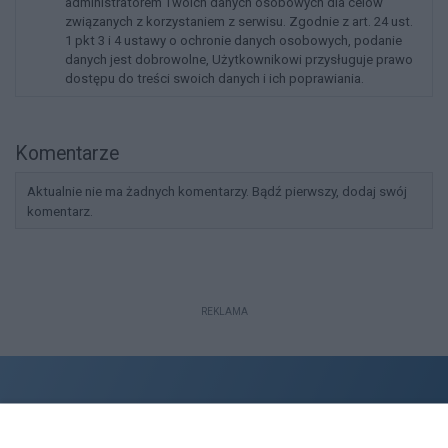
administratorem Twoich danych osobowych dla celów
związanych z korzystaniem z serwisu. Zgodnie z art. 24 ust.
1 pkt 3 i 4 ustawy o ochronie danych osobowych, podanie
danych jest dobrowolne, Użytkownikowi przysługuje prawo
dostępu do treści swoich danych i ich poprawiania.
Komentarze
Aktualnie nie ma żadnych komentarzy. Bądź pierwszy, dodaj swój
komentarz.
REKLAMA