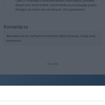
1 pkt 3 i 4 ustawy o ochronie danych osobowych, podanie
danych jest dobrowolne, Użytkownikowi przysługuje prawo
dostępu do treści swoich danych i ich poprawiania.
Komentarze
Aktualnie nie ma żadnych komentarzy. Bądź pierwszy, dodaj swój
komentarz.
REKLAMA