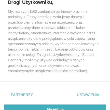
Drogi Użytkowniku,
My, naszych 1162 zaufanych partnerów oraz inne
podmioty z Grupy 4media uzyskujemy dostęp i
Wydawcą
halorzeszow.pl
jest:
przechowujemy informacje na urządzeniu oraz
STOWARZYSZENIE INICJATYW SPOŁECZNYCH PERSPEKTYWA
przetwarzamy dane osobowe, takie jak unikalne
identyfikatory, standardowe informacje wysyłane przez
Adres do korespondencji:
urządzenie czy dane przeglądania w celu zapewniania
ul. Piastów 3/20
35-077 Rzeszów
spersonalizowanych reklam, wybór spersonalizowanych
treści, pomiar reklam i treści, badanie odbiorców oraz
kontakt@halorzeszow.pl
ulepszanie usług. Za zgodą Użytkownika my i Zaufani
Partnerzy możemy używać dokładnych danych
geolokalizacyjnych oraz aktywnie skanować
Redakcja
Reklama
Kontakt
Patronat medialny
charakterystykę urządzenia do celów identyfikacji.
Regulamin portalu
Polityka prywatności
Ponieważ cenimy Twoją prywatność, prosimy o zgodę na
korzystanie z tych technologii poprzez kliknięcie
„Akceptuję”. Zgoda jest dobrowolna i zawsze możesz ją
zmienić/wycofać klikając przycisk ustawień prywatności
PARTNERZY
USTAWIENIA
Facebook.com
X.com
Instagram.com
Tiktok.com
Youtube.com
znajdujący się w lewym dolnym rogu strony
. Niektóre
rodzaje przetwarzania danych nie wymagają zgody
użytkownika, ale masz prawo sprzeciwić się takiemu
Akceptuję