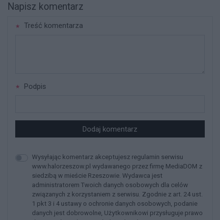
Napisz komentarz
Treść komentarza
Podpis
Dodaj komentarz
Wysyłając komentarz akceptujesz regulamin serwisu
www.halorzeszow.pl wydawanego przez firmę MediaDOM z
siedzibą w mieście Rzeszowie. Wydawca jest
administratorem Twoich danych osobowych dla celów
związanych z korzystaniem z serwisu. Zgodnie z art. 24 ust.
1 pkt 3 i 4 ustawy o ochronie danych osobowych, podanie
danych jest dobrowolne, Użytkownikowi przysługuje prawo