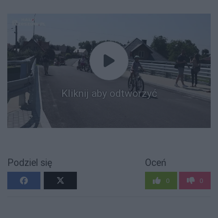
Kliknij aby odtworzyć
Podziel się
Oceń
0
0