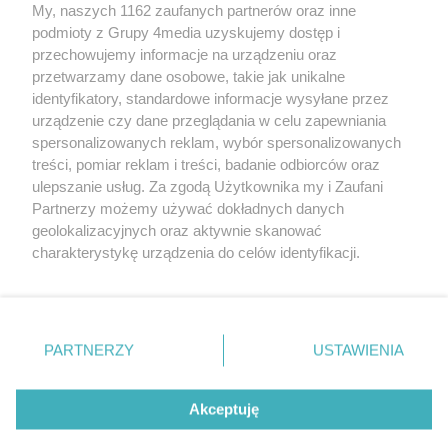
My, naszych 1162 zaufanych partnerów oraz inne
podmioty z Grupy 4media uzyskujemy dostęp i
Wydawcą
halorzeszow.pl
jest:
przechowujemy informacje na urządzeniu oraz
STOWARZYSZENIE INICJATYW SPOŁECZNYCH PERSPEKTYWA
przetwarzamy dane osobowe, takie jak unikalne
identyfikatory, standardowe informacje wysyłane przez
Adres do korespondencji:
urządzenie czy dane przeglądania w celu zapewniania
ul. Piastów 3/20
35-077 Rzeszów
spersonalizowanych reklam, wybór spersonalizowanych
treści, pomiar reklam i treści, badanie odbiorców oraz
kontakt@halorzeszow.pl
ulepszanie usług. Za zgodą Użytkownika my i Zaufani
Partnerzy możemy używać dokładnych danych
geolokalizacyjnych oraz aktywnie skanować
Redakcja
Reklama
Kontakt
Patronat medialny
charakterystykę urządzenia do celów identyfikacji.
Regulamin portalu
Polityka prywatności
Ponieważ cenimy Twoją prywatność, prosimy o zgodę na
korzystanie z tych technologii poprzez kliknięcie
„Akceptuję”. Zgoda jest dobrowolna i zawsze możesz ją
zmienić/wycofać klikając przycisk ustawień prywatności
PARTNERZY
USTAWIENIA
Facebook.com
X.com
Instagram.com
Tiktok.com
Youtube.com
znajdujący się w lewym dolnym rogu strony
. Niektóre
rodzaje przetwarzania danych nie wymagają zgody
użytkownika, ale masz prawo sprzeciwić się takiemu
Akceptuję
CMS portalu
przygotowany przez
przetwarzaniu. Preferencje będą miały zastosowania tylko