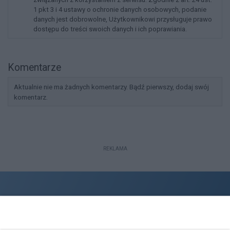
1 pkt 3 i 4 ustawy o ochronie danych osobowych, podanie
danych jest dobrowolne, Użytkownikowi przysługuje prawo
dostępu do treści swoich danych i ich poprawiania.
Komentarze
Aktualnie nie ma żadnych komentarzy. Bądź pierwszy, dodaj swój
komentarz.
REKLAMA