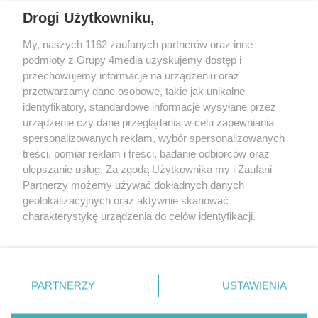
Drogi Użytkowniku,
My, naszych 1162 zaufanych partnerów oraz inne
podmioty z Grupy 4media uzyskujemy dostęp i
Wydawcą
halorzeszow.pl
jest:
przechowujemy informacje na urządzeniu oraz
STOWARZYSZENIE INICJATYW SPOŁECZNYCH PERSPEKTYWA
przetwarzamy dane osobowe, takie jak unikalne
identyfikatory, standardowe informacje wysyłane przez
Adres do korespondencji:
urządzenie czy dane przeglądania w celu zapewniania
ul. Piastów 3/20
35-077 Rzeszów
spersonalizowanych reklam, wybór spersonalizowanych
treści, pomiar reklam i treści, badanie odbiorców oraz
kontakt@halorzeszow.pl
ulepszanie usług. Za zgodą Użytkownika my i Zaufani
Partnerzy możemy używać dokładnych danych
geolokalizacyjnych oraz aktywnie skanować
Redakcja
Reklama
Kontakt
Patronat medialny
charakterystykę urządzenia do celów identyfikacji.
Regulamin portalu
Polityka prywatności
Ponieważ cenimy Twoją prywatność, prosimy o zgodę na
korzystanie z tych technologii poprzez kliknięcie
„Akceptuję”. Zgoda jest dobrowolna i zawsze możesz ją
zmienić/wycofać klikając przycisk ustawień prywatności
PARTNERZY
USTAWIENIA
Facebook.com
X.com
Instagram.com
Tiktok.com
Youtube.com
znajdujący się w lewym dolnym rogu strony
. Niektóre
rodzaje przetwarzania danych nie wymagają zgody