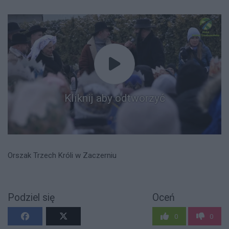
Kliknij aby odtworzyć
Orszak Trzech Króli w Zaczerniu
Podziel się
Oceń
0
0