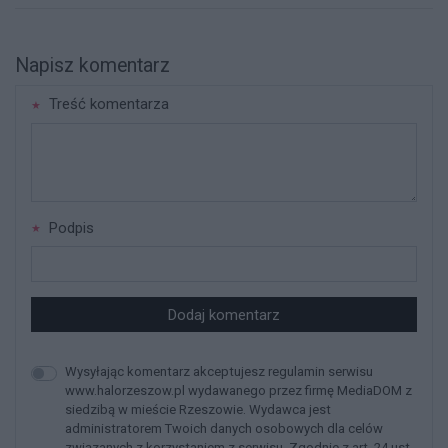
Napisz komentarz
Treść komentarza
Podpis
Dodaj komentarz
Wysyłając komentarz akceptujesz regulamin serwisu
www.halorzeszow.pl wydawanego przez firmę MediaDOM z
siedzibą w mieście Rzeszowie. Wydawca jest
administratorem Twoich danych osobowych dla celów
związanych z korzystaniem z serwisu. Zgodnie z art. 24 ust.