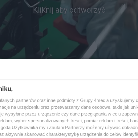
Kliknij aby odtworzyć
niku,
fanych partnerów oraz inne podmioty z Grupy 4media uzyskujemy d
ina Czarnota ostrzega przed zdrowotnymi poradami z sie
cje na urządzeniu oraz przetwarzamy dane osobowe, takie jak unika
je wysyłane przez urządzenie czy dane przeglądania w celu zapewn
klam, wybór spersonalizowanych treści, pomiar reklam i treści, bad
 zgodą Użytkownika my i Zaufani Partnerzy możemy używać dokład
az aktywnie skanować charakterystykę urządzenia do celów identyfi