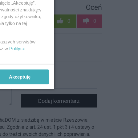
ięcie „Akceptuję”.
Oceń
ywatności znajdujący
ą zgody użytkownika,
0
0
 tylko na tej
 naszych serwisów
esz w
Polityce
Podpis
Akceptuję
Dodaj komentarz
diaDOM z siedzibą w mieście Rzeszowie.
Zgodnie z art. 24 ust. 1 pkt 3 i 4 ustawy o
o treści swoich danych i ich poprawiania.