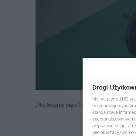
Drogi Użytkow
My, naszych 1162 zau
„Nie leczmy się z Facebooka” – dr Michal
przechowujemy informa
standardowe informac
spersonalizowanych re
ulepszanie usług. Za
geolokalizacyjnych or