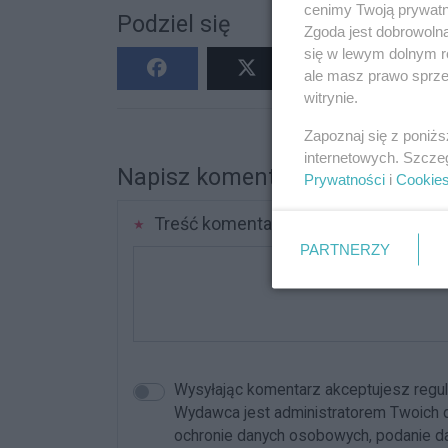
cenimy Twoją prywatno
Podziel się
Zgoda jest dobrowoln
się w lewym dolnym r
ale masz prawo sprzec
witrynie.
Zapoznaj się z poniż
internetowych. Szcze
Napisz komentarz
Prywatności
i
Cookie
Treść komentarza
PARTNERZY
Wysyłając komentarz akceptujesz reg
Wydawca jest administratorem Twoich da
ochronie danych osobowych, podanie dan