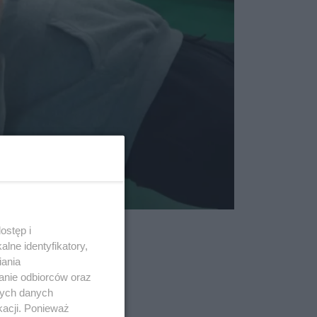
ostęp i
ci.
lne identyfikatory,
iania
anie odbiorców oraz
nych danych
kacji. Ponieważ