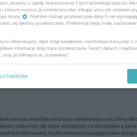
ść, prosimy o zgodę na korzystanie z tych technologii poprzez klikn
a i zawsze możesz ją zmienić/wycofać klikając przycisk ustawień pr
ogu strony
. Niektóre rodzaje przetwarzania danych nie wymagaj
iwić się takiemu przetwarzaniu. Preferencje będą miały zastosowania
szymi informacjami, abyś mógł świadomie i komfortowo korzystać z
gółowe informacje dotyczące przetwarzania Twoich danych znajdzi
s
. oraz po kliknięciu w „Ustawienia”.
USTAWIENIA
ulamin serwisu www.halorzeszow.pl wydawanego przez firmę Me
nych osobowych dla celów związanych z korzystaniem z serwisu. 
ych jest dobrowolne, Użytkownikowi przysługuje prawo dostępu d