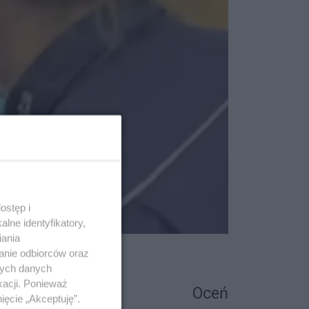
ostęp i
lne identyfikatory,
iania
anie odbiorców oraz
nych danych
kacji. Ponieważ
Oceń
ięcie „Akceptuję”.