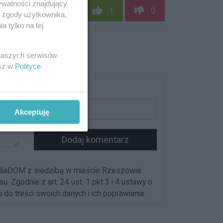
ywatności znajdujący
1
0
ą zgody użytkownika,
 tylko na tej
 naszych serwisów
esz w
Polityce
Podpis
Akceptuję
Dodaj komentarz
diaDOM z siedzibą w mieście Rzeszowie.
Zgodnie z art. 24 ust. 1 pkt 3 i 4 ustawy o
o treści swoich danych i ich poprawiania.