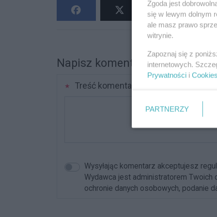
Zgoda jest dobrowoln
się w lewym dolnym r
ale masz prawo sprzec
witrynie.
Zapoznaj się z poniż
Napisz komentarz
internetowych. Szcze
Prywatności
i
Cookie
Treść komentarza
PARTNERZY
Wysyłając komentarz akceptujesz reg
Wydawca jest administratorem Twoich da
ochronie danych osobowych, podanie dan