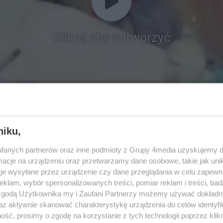
Kliknij aby odtworzyć
niku,
fanych partnerów oraz inne podmioty z Grupy 4media uzyskujemy d
cje na urządzeniu oraz przetwarzamy dane osobowe, takie jak unika
je wysyłane przez urządzenie czy dane przeglądania w celu zapewn
klam, wybór spersonalizowanych treści, pomiar reklam i treści, bad
 zgodą Użytkownika my i Zaufani Partnerzy możemy używać dokład
az aktywnie skanować charakterystykę urządzenia do celów identyfi
ść, prosimy o zgodę na korzystanie z tych technologii poprzez klikn