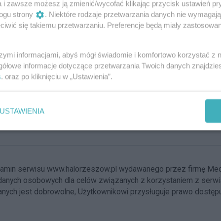
a i zawsze możesz ją zmienić/wycofać klikając przycisk ustawień pr
ogu strony
. Niektóre rodzaje przetwarzania danych nie wymagaj
iwić się takiemu przetwarzaniu. Preferencje będą miały zastosowania
szymi informacjami, abyś mógł świadomie i komfortowo korzystać z
gółowe informacje dotyczące przetwarzania Twoich danych znajdzi
s
. oraz po kliknięciu w „Ustawienia”.
USTAWIENIA
ulamin serwisu www.halorzeszow.pl wydawanego przez firmę Me
nych osobowych dla celów związanych z korzystaniem z serwisu. 
ych jest dobrowolne, Użytkownikowi przysługuje prawo dostępu d