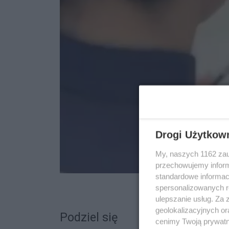
Drogi Użytkow
My, naszych 1162 zau
przechowujemy informa
standardowe informac
spersonalizowanych re
ulepszanie usług. Za
geolokalizacyjnych or
Podziel się
cenimy Twoją prywatno