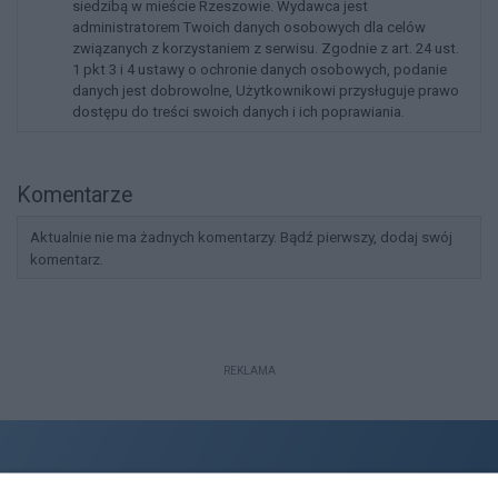
siedzibą w mieście Rzeszowie. Wydawca jest
administratorem Twoich danych osobowych dla celów
związanych z korzystaniem z serwisu. Zgodnie z art. 24 ust.
1 pkt 3 i 4 ustawy o ochronie danych osobowych, podanie
danych jest dobrowolne, Użytkownikowi przysługuje prawo
dostępu do treści swoich danych i ich poprawiania.
Komentarze
Aktualnie nie ma żadnych komentarzy. Bądź pierwszy, dodaj swój
komentarz.
REKLAMA