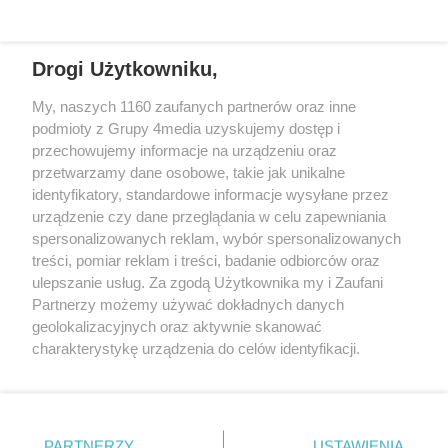
Drogi Użytkowniku,
My, naszych 1160 zaufanych partnerów oraz inne
podmioty z Grupy 4media uzyskujemy dostęp i
Wydawcą
halorzeszow.pl
jest:
przechowujemy informacje na urządzeniu oraz
STOWARZYSZENIE INICJATYW SPOŁECZNYCH PERSPEKTYWA
przetwarzamy dane osobowe, takie jak unikalne
identyfikatory, standardowe informacje wysyłane przez
Adres do korespondencji:
urządzenie czy dane przeglądania w celu zapewniania
ul. Piastów 3/20
35-077 Rzeszów
spersonalizowanych reklam, wybór spersonalizowanych
treści, pomiar reklam i treści, badanie odbiorców oraz
kontakt@halorzeszow.pl
ulepszanie usług. Za zgodą Użytkownika my i Zaufani
Partnerzy możemy używać dokładnych danych
geolokalizacyjnych oraz aktywnie skanować
Redakcja
Reklama
Kontakt
Patronat medialny
charakterystykę urządzenia do celów identyfikacji.
Regulamin portalu
Polityka prywatności
Ponieważ cenimy Twoją prywatność, prosimy o zgodę na
korzystanie z tych technologii poprzez kliknięcie
„Akceptuję”. Zgoda jest dobrowolna i zawsze możesz ją
zmienić/wycofać klikając przycisk ustawień prywatności
PARTNERZY
USTAWIENIA