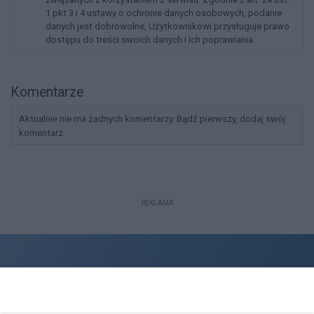
1 pkt 3 i 4 ustawy o ochronie danych osobowych, podanie
danych jest dobrowolne, Użytkownikowi przysługuje prawo
dostępu do treści swoich danych i ich poprawiania.
Komentarze
Aktualnie nie ma żadnych komentarzy. Bądź pierwszy, dodaj swój
komentarz.
REKLAMA