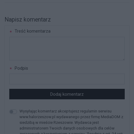
Napisz komentarz
Treść komentarza
Podpis
Dodaj komentarz
Wysyłając komentarz akceptujesz regulamin serwisu
www.halorzeszow.pl wydawanego przez firmę MediaDOM z
siedzibą w mieście Rzeszowie. Wydawca jest
administratorem Twoich danych osobowych dla celów
związanych z korzystaniem z serwisu. Zgodnie z art. 24 ust.