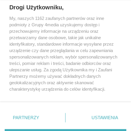
Drogi Użytkowniku,
My, naszych 1162 zaufanych partnerów oraz inne
podmioty z Grupy 4media uzyskujemy dostęp i
Wydawcą
halorzeszow.pl
jest:
przechowujemy informacje na urządzeniu oraz
STOWARZYSZENIE INICJATYW SPOŁECZNYCH PERSPEKTYWA
przetwarzamy dane osobowe, takie jak unikalne
identyfikatory, standardowe informacje wysyłane przez
Adres do korespondencji:
urządzenie czy dane przeglądania w celu zapewniania
ul. Piastów 3/20
35-077 Rzeszów
spersonalizowanych reklam, wybór spersonalizowanych
treści, pomiar reklam i treści, badanie odbiorców oraz
kontakt@halorzeszow.pl
ulepszanie usług. Za zgodą Użytkownika my i Zaufani
Partnerzy możemy używać dokładnych danych
geolokalizacyjnych oraz aktywnie skanować
Redakcja
Reklama
Kontakt
Patronat medialny
charakterystykę urządzenia do celów identyfikacji.
Regulamin portalu
Polityka prywatności
Ponieważ cenimy Twoją prywatność, prosimy o zgodę na
korzystanie z tych technologii poprzez kliknięcie
„Akceptuję”. Zgoda jest dobrowolna i zawsze możesz ją
zmienić/wycofać klikając przycisk ustawień prywatności
PARTNERZY
USTAWIENIA
Facebook.com
X.com
Instagram.com
Tiktok.com
Youtube.com
znajdujący się w lewym dolnym rogu strony
. Niektóre
rodzaje przetwarzania danych nie wymagają zgody