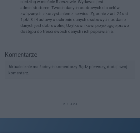
siedzibą w mieście Rzeszowie. Wydawca jest
administratorem Twoich danych osobowych dla celów
związanych z korzystaniem z serwisu. Zgodnie z art. 24 ust.
1 pkt 3 i 4 ustawy o ochronie danych osobowych, podanie
danych jest dobrowolne, Użytkownikowi przysługuje prawo
dostępu do treści swoich danych i ich poprawiania.
Komentarze
Aktualnie nie ma żadnych komentarzy. Bądź pierwszy, dodaj swój
komentarz.
REKLAMA