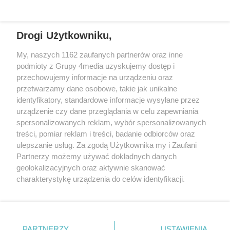
Drogi Użytkowniku,
My, naszych 1162 zaufanych partnerów oraz inne
podmioty z Grupy 4media uzyskujemy dostęp i
Wydawcą
halorzeszow.pl
jest:
przechowujemy informacje na urządzeniu oraz
STOWARZYSZENIE INICJATYW SPOŁECZNYCH PERSPEKTYWA
przetwarzamy dane osobowe, takie jak unikalne
identyfikatory, standardowe informacje wysyłane przez
Adres do korespondencji:
urządzenie czy dane przeglądania w celu zapewniania
ul. Piastów 3/20
35-077 Rzeszów
spersonalizowanych reklam, wybór spersonalizowanych
treści, pomiar reklam i treści, badanie odbiorców oraz
kontakt@halorzeszow.pl
ulepszanie usług. Za zgodą Użytkownika my i Zaufani
Partnerzy możemy używać dokładnych danych
geolokalizacyjnych oraz aktywnie skanować
Redakcja
Reklama
Kontakt
Patronat medialny
charakterystykę urządzenia do celów identyfikacji.
Regulamin portalu
Polityka prywatności
Ponieważ cenimy Twoją prywatność, prosimy o zgodę na
korzystanie z tych technologii poprzez kliknięcie
„Akceptuję”. Zgoda jest dobrowolna i zawsze możesz ją
zmienić/wycofać klikając przycisk ustawień prywatności
PARTNERZY
USTAWIENIA