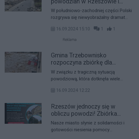
powodzian w Rzeszowie i
powiecie rzeszowskim
W południowo-zachodniej części Polski
[AKTUALIZACJA]
rozgrywa się niewyobrażalny dramat
wielu ludzi. W obliczu powodzi wiele
16.09.2024 15:10
1
1
samorządów i instytucji uruchomiło
zbiórki darów dla poszkodowanych.
Reklama
Gmina Trzebownisko
rozpoczyna zbiórkę dla
powodzian
W związku z tragiczną sytuacją
powodziową, która dotknęła wiele
regionów naszego kraju, Gmina
16.09.2024 12:22
Trzebownisko organizuje zbiórkę darów
dla poszkodowanych mieszkańców.
Rzeszów jednoczy się w
obliczu powodzi! Zbiórka
darów dla powodzian w Pubie
Nasze miasto słynie z solidarności i
Spółdzielczym
gotowości niesienia pomocy
potrzebującym. Tym razem, w obliczu