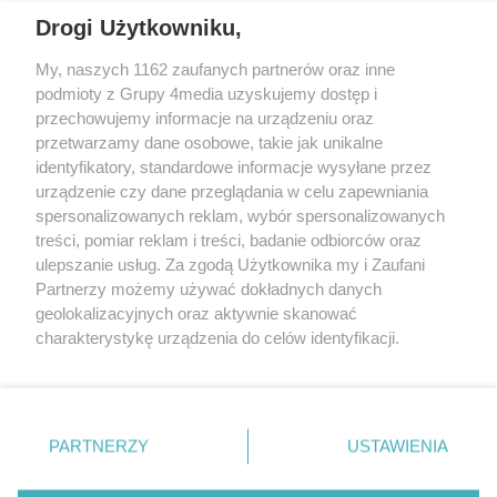
Drogi Użytkowniku,
My, naszych 1162 zaufanych partnerów oraz inne
podmioty z Grupy 4media uzyskujemy dostęp i
Wydawcą
halorzeszow.pl
jest:
przechowujemy informacje na urządzeniu oraz
STOWARZYSZENIE INICJATYW SPOŁECZNYCH PERSPEKTYWA
przetwarzamy dane osobowe, takie jak unikalne
identyfikatory, standardowe informacje wysyłane przez
Adres do korespondencji:
urządzenie czy dane przeglądania w celu zapewniania
ul. Piastów 3/20
35-077 Rzeszów
spersonalizowanych reklam, wybór spersonalizowanych
treści, pomiar reklam i treści, badanie odbiorców oraz
kontakt@halorzeszow.pl
ulepszanie usług. Za zgodą Użytkownika my i Zaufani
Partnerzy możemy używać dokładnych danych
geolokalizacyjnych oraz aktywnie skanować
Redakcja
Reklama
Kontakt
Patronat medialny
charakterystykę urządzenia do celów identyfikacji.
Regulamin portalu
Polityka prywatności
Ponieważ cenimy Twoją prywatność, prosimy o zgodę na
korzystanie z tych technologii poprzez kliknięcie
„Akceptuję”. Zgoda jest dobrowolna i zawsze możesz ją
zmienić/wycofać klikając przycisk ustawień prywatności
PARTNERZY
USTAWIENIA
Facebook.com
X.com
Instagram.com
Tiktok.com
Youtube.com
znajdujący się w lewym dolnym rogu strony
. Niektóre
rodzaje przetwarzania danych nie wymagają zgody