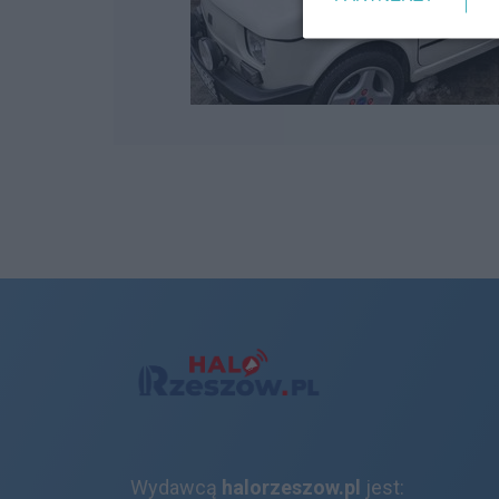
Wydawcą
halorzeszow.pl
jest: