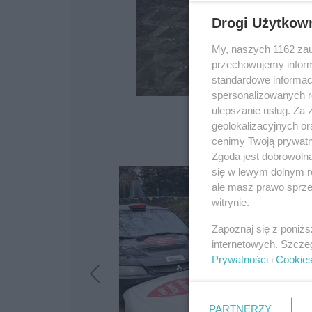
Drogi Użytkow
My, naszych 1162 zau
przechowujemy informa
standardowe informac
spersonalizowanych re
ulepszanie usług. Za
geolokalizacyjnych or
cenimy Twoją prywatno
Zgoda jest dobrowoln
się w lewym dolnym r
ale masz prawo sprzec
witrynie.
Zapoznaj się z poniż
internetowych. Szcze
Prywatności
i
Cookie
PARTNERZY