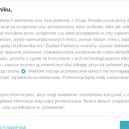
niku,
fanych partnerów oraz inne podmioty z Grupy 4media uzyskujemy d
cje na urządzeniu oraz przetwarzamy dane osobowe, takie jak unika
je wysyłane przez urządzenie czy dane przeglądania w celu zapewn
klam, wybór spersonalizowanych treści, pomiar reklam i treści, bad
 zgodą Użytkownika my i Zaufani Partnerzy możemy używać dokład
10
/ 17
az aktywnie skanować charakterystykę urządzenia do celów identyfi
ść, prosimy o zgodę na korzystanie z tych technologii poprzez klikn
a i zawsze możesz ją zmienić/wycofać klikając przycisk ustawień pr
ogu strony
. Niektóre rodzaje przetwarzania danych nie wymagaj
iwić się takiemu przetwarzaniu. Preferencje będą miały zastosowania
szymi informacjami, abyś mógł świadomie i komfortowo korzystać z
gółowe informacje dotyczące przetwarzania Twoich danych znajdzi
s
. oraz po kliknięciu w „Ustawienia”.
USTAWIENIA