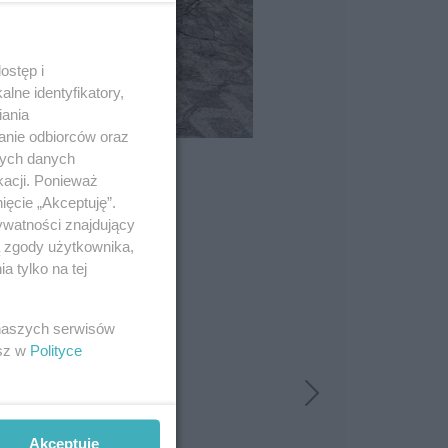
ostęp i
lne identyfikatory,
iania
anie odbiorców oraz
nych danych
kacji. Ponieważ
ięcie „Akceptuję”.
ywatności znajdujący
ą zgody użytkownika,
 tylko na tej
 naszych serwisów
esz w
Polityce
Akceptuję