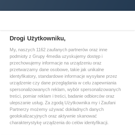
Drogi Użytkowniku,
My, naszych 1162 zaufanych partnerów oraz inne
podmioty z Grupy 4media uzyskujemy dostęp i
Wydawcą
halorzeszow.pl
jest:
przechowujemy informacje na urządzeniu oraz
STOWARZYSZENIE INICJATYW SPOŁECZNYCH PERSPEKTYWA
przetwarzamy dane osobowe, takie jak unikalne
identyfikatory, standardowe informacje wysyłane przez
Adres do korespondencji:
urządzenie czy dane przeglądania w celu zapewniania
ul. Piastów 3/20
35-077 Rzeszów
spersonalizowanych reklam, wybór spersonalizowanych
treści, pomiar reklam i treści, badanie odbiorców oraz
kontakt@halorzeszow.pl
ulepszanie usług. Za zgodą Użytkownika my i Zaufani
Partnerzy możemy używać dokładnych danych
geolokalizacyjnych oraz aktywnie skanować
Redakcja
Reklama
Kontakt
Patronat medialny
charakterystykę urządzenia do celów identyfikacji.
Regulamin portalu
Polityka prywatności
Ponieważ cenimy Twoją prywatność, prosimy o zgodę na