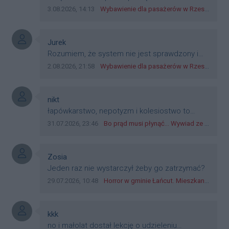
wszystkich? Bo banknoty emitowane przez
Data dodania komentarza:
Źródło komentarza:
3.08.2026, 14:13
Wybawienie dla pasażerów w Rzeszowie? W mieście ruszyły testy nowego rozwiązania
Narodowy Bank Polski, są prawnym środkiem
płatniczym w Polsce, a nie jakieś telefony,
plastik czy inne bliki. Zakrawa na
Autor komentarza:
Jurek
dyskryminację.
Treść komentarza:
Rozumiem, że system nie jest sprawdzony i
przetestowany. Wybieram się z mim młodym
Data dodania komentarza:
Źródło komentarza:
2.08.2026, 21:58
Wybawienie dla pasażerów w Rzeszowie? W mieście ruszyły testy nowego rozwiązania
do szkoły, zobaczymy jak to ztm, gmina
boguchwała i inne zajęte w tej całej organizacji
przejazdów dadzą radę. Albo ogarną, jak to
Autor komentarza:
nikt
teraz młode ludzie mówią.
Treść komentarza:
łapówkarstwo, nepotyzm i kolesiostwo to
norma w pge dystrybucja rzeszów, takie ***e
Data dodania komentarza:
Źródło komentarza:
31.07.2026, 23:46
Bo prąd musi płynąć... Wywiad ze Zbigniewem Możdżeniem - Dyrektorem Generalnym Oddziału PGE Dystrybucja w Rzeszowie
jak wozowicz czy rybarczyk lub kutyła
cieleckiz dupo na głowie nadal pracują bo to
zagorzali pisowcy
Autor komentarza:
Zosia
Treść komentarza:
Jeden raz nie wystarczył żeby go zatrzymać?
Data dodania komentarza:
Źródło komentarza:
29.07.2026, 10:48
Horror w gminie Łańcut. Mieszkaniec Rzeszowa terroryzował rodzinę nożem i zaatakował policjantów! [VIDEO]
Autor komentarza:
kkk
Treść komentarza:
no i małolat dostał lekcję o udzieleniu