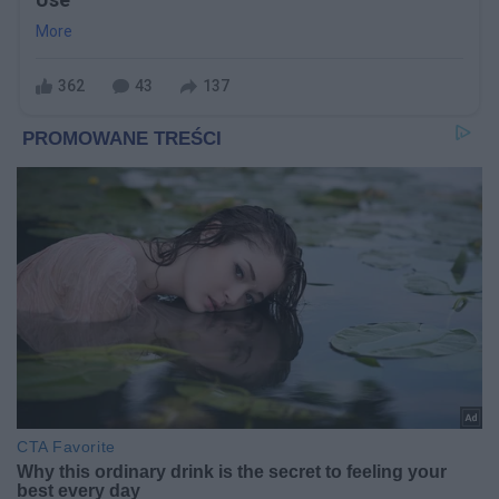
More
362
43
137