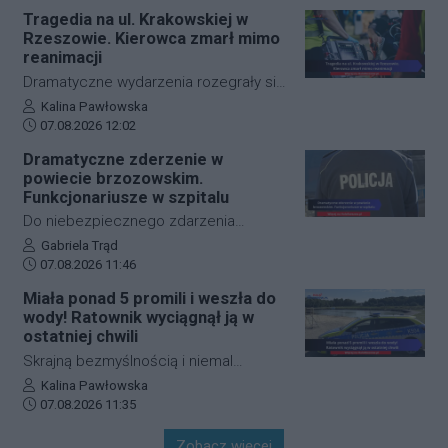
zdjęcia z zalanych punktów miasta.
placówki oraz środowisko. Gmina
Tragedia na ul. Krakowskiej w
Trzebownisko oficjalnie
Rzeszowie. Kierowca zmarł mimo
przypieczętowała umowę z wykonawcą
reanimacji
na realizację nowoczesnego systemu
Dramatyczne wydarzenia rozegrały się
zasilania. Dzięki nowej inwestycji
w piątkowy poranek na jednej z
Autor artykułu:
Kalina Pawłowska
placówka nie tylko ograniczy pobór
Data dodania artykułu:
najważniejszych arterii
07.08.2026 12:02
prądu z sieci, ale też zwiększy swoje
komunikacyjnych Rzeszowa. Kierowca
Dramatyczne zderzenie w
bezpieczeństwo energetyczne.
samochodu osobowego
powiecie brzozowskim.
prawdopodobnie doznał nagłego
Funkcjonariusze w szpitalu
zatrzymania krążenia w trakcie jazdy.
Do niebezpiecznego zdarzenia
Mimo błyskawicznej reakcji patroli
drogowego doszło w piątek rano w
Autor artykułu:
Gabriela Trąd
policji, strażaków oraz ratowników
Data dodania artykułu:
Starej Wsi (powiat brzozowski). W
07.08.2026 11:46
medycznych i długiej reanimacji, życia
wyniku najechania na tył radiowozu,
Miała ponad 5 promili i weszła do
mężczyzny nie udało się uratować.
dwóch funkcjonariuszy policji
wody! Ratownik wyciągnął ją w
wymagało pomocy medycznej i
ostatniej chwili
zostało przewiezionych do szpitala.
Skrajną bezmyślnością i niemal
śmiertelną dawką alkoholu wykazała się
Autor artykułu:
Kalina Pawłowska
Data dodania artykułu:
36-letnia mieszkanka gminy Cieszanów.
07.08.2026 11:35
Kobieta weszła do wody na
Zobacz więcej