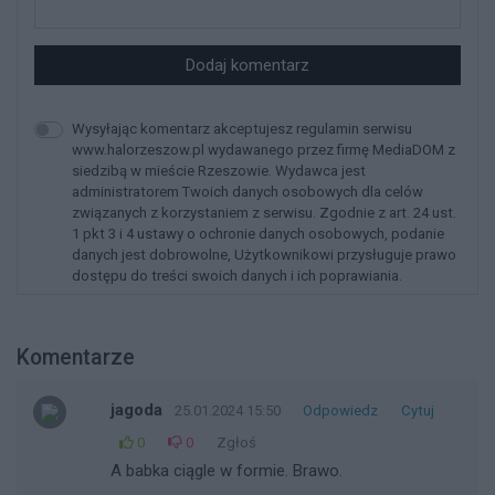
Dodaj komentarz
Wysyłając komentarz akceptujesz regulamin serwisu
www.halorzeszow.pl wydawanego przez firmę MediaDOM z
siedzibą w mieście Rzeszowie. Wydawca jest
administratorem Twoich danych osobowych dla celów
związanych z korzystaniem z serwisu. Zgodnie z art. 24 ust.
1 pkt 3 i 4 ustawy o ochronie danych osobowych, podanie
danych jest dobrowolne, Użytkownikowi przysługuje prawo
dostępu do treści swoich danych i ich poprawiania.
Komentarze
jagoda
25.01.2024 15:50
Odpowiedz
Cytuj
0
0
Zgłoś
A babka ciągle w formie. Brawo.