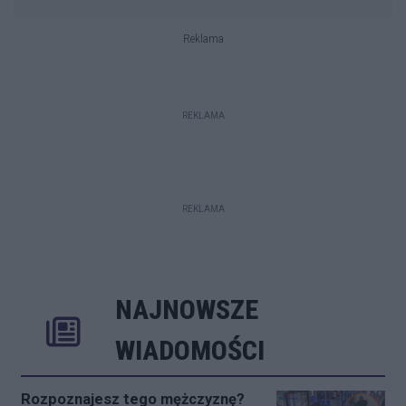
Reklama
REKLAMA
REKLAMA
NAJNOWSZE
Rozwiń
Poprzednie
Następne
Kliknij aby 
K
WIADOMOŚCI
Rozpoznajesz tego mężczyznę?