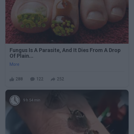
Fungus Is A Parasite, And It Dies From A Drop
Of Plain...
More
288
122
252
9 h 54 min