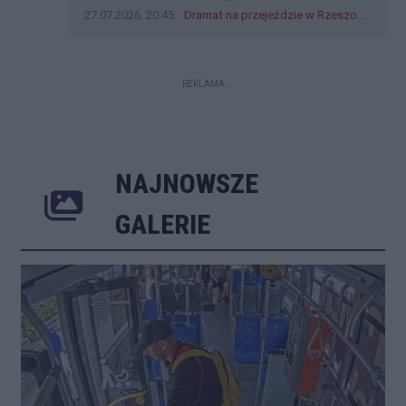
pierwszeństwa
Data dodania komentarza:
Źródło komentarza:
27.07.2026, 20:45
Dramat na przejeździe w Rzeszowie. 16-latek na hulajnodze wjechał wprost pod szynobus
REKLAMA
NAJNOWSZE
Poprzednie
Następne
Kliknij 
GALERIE