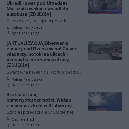
Ukradł rower pod Urzędem
Marszałkowskim i wsiadł do
autobusu [ZDJĘCIA]
Rzeszowscy policjanci poszukują
sprawcy kradzieży roweru marki Kross
Autor artykułu:
Kalina Pawłowska
Data dodania artykułu:
o wartości około 1500 złotych. Do
07.08.2026 16:55
zdarzenia doszło w ścisłym centrum
[AKTUALIZACJA]Oberwanie
miasta – pod Urzędem
chmury nad Rzeszowem! Zalane
Marszałkowskim przy al. Cieplińskiego.
wiadukty, potoki na ulicach i
Złodziej ze skradzionym jednośladem
dziesiątki interwencji straży
[ZDJĘCIA]
wsiadł do autobusu MPK linii 28. Jego
wizerunek zarejestrowały kamery
Gwałtowna nawałnica, która przeszła
monitoringu, a policja apeluje o pomoc
nad Rzeszowem tuż po godzinie 12:00,
Autor artykułu:
Kalina Pawłowska
w identyfikacji mężczyzny.
Data dodania artykułu:
w kilka minut sparaliżowała ruch w
07.08.2026 13:22
stolicy Podkarpacia. Przeistoczone w
Krok w stronę
rwące potoki ulice, zalane wiadukty i
samowystarczalności. Ważna
wybijające studzienki kanalizacyjne
zmiana w szkole w Stobiernej
odcięły od świata kluczowe arterie.
Szkoła i przedszkole w Stobiernej
Podkarpaccy strażacy wyjeżdżali do
przejdą technologiczną transformację,
Autor artykułu:
Gabriela Trąd
akcji już blisko 70 razy! Mamy dla Was
Data dodania artykułu:
która znacząco wpłynie na budżet
07.08.2026 12:21