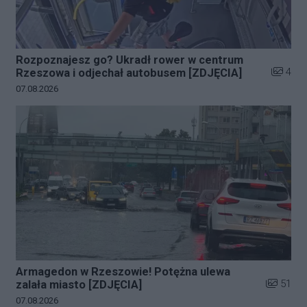
Rozpoznajesz go? Ukradł rower w centrum
Liczba z
4
Rzeszowa i odjechał autobusem [ZDJĘCIA]
Data dodania galerii:
07.08.2026
Armagedon w Rzeszowie! Potężna ulewa
Liczba zd
51
zalała miasto [ZDJĘCIA]
Data dodania galerii:
07.08.2026