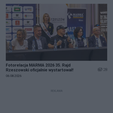
Fotorelacja MARMA 2026 35. Rajd
Liczba zd
28
Rzeszowski oficjalnie wystartował!
Data dodania galerii:
06.08.2026
REKLAMA