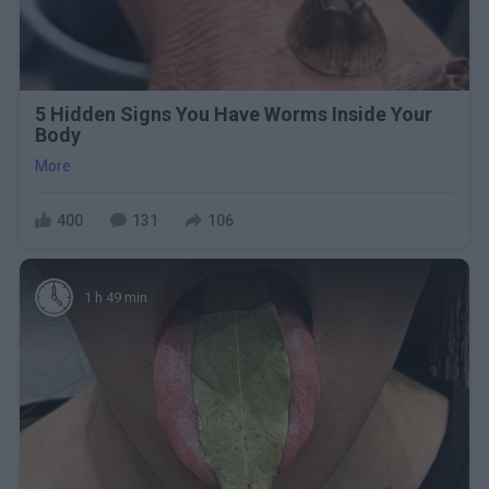
5 Hidden Signs You Have Worms Inside Your
Body
More
400
131
106
1 h 49 min